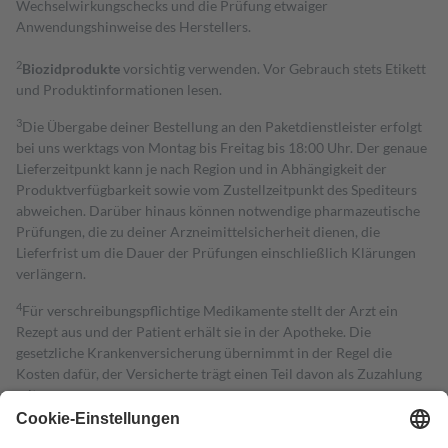
Wechselwirkungschecks und die Prüfung etwaiger
Anwendungshinweise des Herstellers.
2
Biozidprodukte
vorsichtig verwenden. Vor Gebrauch stets Etikett
und Produktinformationen lesen.
3
Die Übergabe deiner Bestellung an den Paketdienstleister erfolgt
bei uns werktags von Montag bis Freitag bis 18:00 Uhr. Der genaue
Lieferzeitpunkt kann je nach Region und in Abhängigkeit der
Produktverfügbarkeit sowie vom Zustellzeitpunkt des Spediteurs
abweichen. Darüber hinaus können notwendige pharmazeutische
Prüfungen, die zu deiner Arzneimittelsicherheit dienen, die
Lieferfrist um die Dauer der Prüfungen einschließlich Klärungen
verlängern.
4
Für verschreibungspflichtige Medikamente stellt der Arzt ein
Rezept aus und der Patient erhält sie in der Apotheke. Die
gesetzliche Krankenversicherung übernimmt in der Regel die
Kosten dafür, der Versicherte trägt einen Teil davon als Zuzahlung
mit.
Grundsätzlich leisten Mitglieder Zuzahlungen in Höhe von zehn
Prozent des Abgabepreises,
mindestens
jedoch
fünf Euro
und