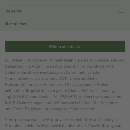
So geht's
Rechtliches
Widerruf erklären
Zu Risiken und Nebenwirkungen lesen Sie die Packungsbeilage und
fragen Sie Ihre Ärztin, Ihren Arzt oder in Ihrer Apotheke. AVP:
Üblicher Apothekenverkaufspreis berechnet nach der
Arzneimittelpreisverordnung. UVP: Unverbindliche
Preisempfehlung des Herstellers. Die angegebenen Preise
beinhalten die gesetzlich vorgeschriebene Mehrwertsteuer, ggf.
zzgl. 3,95 € Versandkosten. Ab 29,00 € Bestell­wert versand­kosten­
frei. Preisänderungen und Irrtümer vorbehalten. Alle Angebote
und Gratis-Beigaben nur solange der Vorrat reicht.
1
Eine pharmazeutische Prüfung der Arzneimittel und sonstigen
Produkte in deinem Warenkorb beinhaltet die Durchführung von