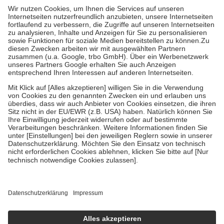
höchstens zehn Euro.
Es sind jedoch nie mehr als die tatsächlichen
Kosten der Leistung zu entrichten.
Diese Regeln gelten grundsätzlich auch für Online-Apotheken.
Bei Heilmitteln und häuslicher Krankenpflege beträgt die
Zuzahlung zehn Prozent der Kosten sowie zehn Euro je
Verordnung.
Um das Engagement der Versicherten für ihre eigene Gesundheit zu
stärken und die besondere Stellung der Familie zu unterstützen,
fallen
keine Zuzahlungen
an bei:
• Kindern und Jugendlichen bis zum vollendeten 18. Lebensjahr
mit Ausnahme der Fahrkosten
• Untersuchungen zur Vorsorge und Früherkennung, die von der
GKV getragen werden
• empfohlenen Schutzimpfungen
• Harn- und Blutteststreifen
Wir nutzen Trusted Shops als unabhängigen Dienstleister für die
Einholung von Bewertungen. Trusted Shops hat Maßnahmen
getroffen, um sicherzustellen, dass es sich um echte Bewertungen
handelt. Mehr Informationen findest du hier:
https://help.etrusted.com/hc/de/articles/4419944605341