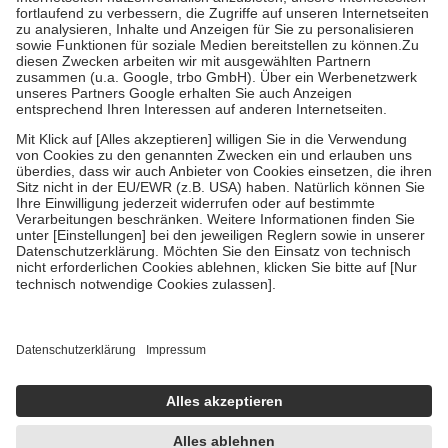
Diese Regeln gelten grundsätzlich auch für Online-Apotheken.
Bei Heilmitteln und häuslicher Krankenpflege beträgt die
Zuzahlung zehn Prozent der Kosten sowie zehn Euro je
Verordnung.
Um das Engagement der Versicherten für ihre eigene Gesundheit zu
stärken und die besondere Stellung der Familie zu unterstützen,
fallen
keine Zuzahlungen
an bei:
• Kindern und Jugendlichen bis zum vollendeten 18. Lebensjahr
mit Ausnahme der Fahrkosten
• Untersuchungen zur Vorsorge und Früherkennung, die von der
GKV getragen werden
• empfohlenen Schutzimpfungen
• Harn- und Blutteststreifen
Wir nutzen Trusted Shops als unabhängigen Dienstleister für die
Einholung von Bewertungen. Trusted Shops hat Maßnahmen
getroffen, um sicherzustellen, dass es sich um echte Bewertungen
handelt. Mehr Informationen findest du hier:
https://help.etrusted.com/hc/de/articles/4419944605341
Einige Bilder und Inhalte wurden unter Zuhilfenahme künstlicher
Intelligenz erstellt.