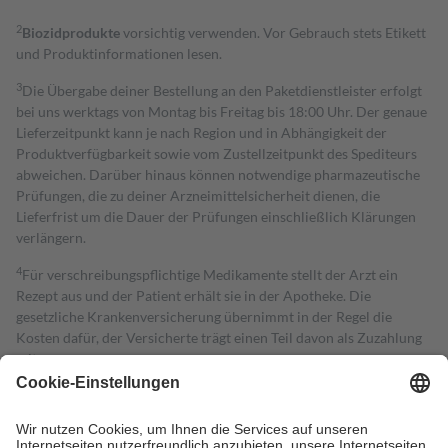
2
Biozidprodukte
vorsichtig verwenden. Vor Gebrauch stets Etikett
und Produktinformationen lesen.
3
Die Übergabe deiner Bestellung an den Paketdienstleister erfolgt
bei uns werktags von Montag bis Freitag bis 18:00 Uhr. Der genaue
Lieferzeitpunkt kann je nach Region und in Abhängigkeit der
Produktverfügbarkeit sowie vom Zustellzeitpunkt des Spediteurs
abweichen. Darüber hinaus können notwendige pharmazeutische
Prüfungen, die zu deiner Arzneimittelsicherheit dienen, die
Lieferfrist um die Dauer der Prüfungen einschließlich Klärungen
verlängern.
4
Für verschreibungspflichtige Medikamente stellt der Arzt ein
Rezept aus und der Patient erhält sie in der Apotheke. Die
gesetzliche Krankenversicherung übernimmt in der Regel die
Kosten dafür, der Versicherte trägt einen Teil davon als Zuzahlung
mit.
Grundsätzlich leisten Mitglieder Zuzahlungen in Höhe von zehn
Prozent des Abgabepreises,
mindestens
jedoch
fünf Euro
und
höchstens zehn Euro.
Es sind jedoch nie mehr als die tatsächlichen
Kosten der Leistung zu entrichten.