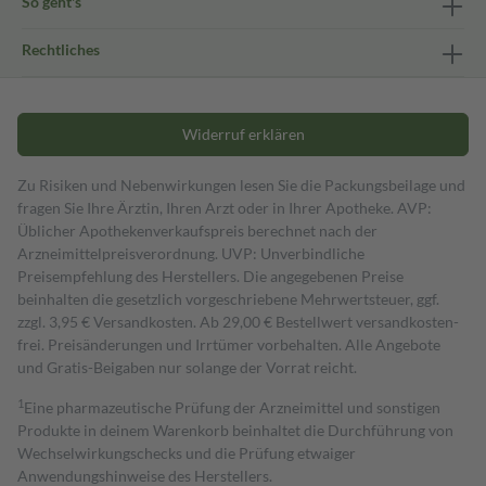
So geht's
Rechtliches
Widerruf erklären
Zu Risiken und Nebenwirkungen lesen Sie die Packungsbeilage und
fragen Sie Ihre Ärztin, Ihren Arzt oder in Ihrer Apotheke. AVP:
Üblicher Apothekenverkaufspreis berechnet nach der
Arzneimittelpreisverordnung. UVP: Unverbindliche
Preisempfehlung des Herstellers. Die angegebenen Preise
beinhalten die gesetzlich vorgeschriebene Mehrwertsteuer, ggf.
zzgl. 3,95 € Versandkosten. Ab 29,00 € Bestell­wert versand­kosten­
frei. Preisänderungen und Irrtümer vorbehalten. Alle Angebote
und Gratis-Beigaben nur solange der Vorrat reicht.
1
Eine pharmazeutische Prüfung der Arzneimittel und sonstigen
Produkte in deinem Warenkorb beinhaltet die Durchführung von
Wechselwirkungschecks und die Prüfung etwaiger
Anwendungshinweise des Herstellers.