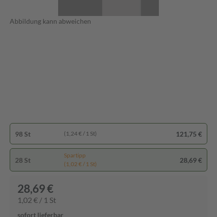
Abbildung kann abweichen
98 St
121,75 €
(1,24 € / 1 St)
Spartipp
28 St
28,69 €
(1,02 € / 1 St)
28,69 €
1,02 € / 1 St
sofort lieferbar