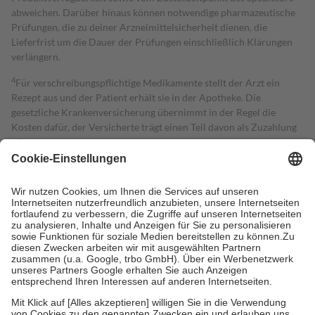
abweichen. Darüber hinaus können notwendige pharmazeutische
Prüfungen, die zu deiner Arzneimittelsicherheit dienen, die
Lieferfrist um die Dauer der Prüfungen einschließlich Klärungen
verlängern.
4
Für verschreibungspflichtige Medikamente stellt der Arzt ein
Rezept aus und der Patient erhält sie in der Apotheke. Die
gesetzliche Krankenversicherung übernimmt in der Regel die
Kosten dafür, der Versicherte trägt einen Teil davon als Zuzahlung
mit.
Grundsätzlich leisten Mitglieder Zuzahlungen in Höhe von zehn
Prozent des Abgabepreises,
mindestens
jedoch
fünf Euro
und
höchstens zehn Euro.
Es sind jedoch nie mehr als die tatsächlichen
Kosten der Leistung zu entrichten.
Diese Regeln gelten grundsätzlich auch für Online-Apotheken.
Bei Heilmitteln und häuslicher Krankenpflege beträgt die
Zuzahlung zehn Prozent der Kosten sowie zehn Euro je
Verordnung.
Um das Engagement der Versicherten für ihre eigene Gesundheit zu
stärken und die besondere Stellung der Familie zu unterstützen,
fallen
keine Zuzahlungen
an bei: