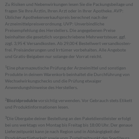
Zu Risiken und Nebenwirkungen lesen Sie die Packungsbeilage und
fragen Sie Ihre Ärztin, Ihren Arzt oder in Ihrer Apotheke. AVP:
Üblicher Apothekenverkaufspreis berechnet nach der
Arzneimittelpreisverordnung. UVP: Unverbindliche
Preisempfehlung des Herstellers. Die angegebenen Preise
beinhalten die gesetzlich vorgeschriebene Mehrwertsteuer, ggf.
zzgl. 3,95 € Versandkosten. Ab 29,00 € Bestell­wert versand­kosten­
frei. Preisänderungen und Irrtümer vorbehalten. Alle Angebote
und Gratis-Beigaben nur solange der Vorrat reicht.
1
Eine pharmazeutische Prüfung der Arzneimittel und sonstigen
Produkte in deinem Warenkorb beinhaltet die Durchführung von
Wechselwirkungschecks und die Prüfung etwaiger
Anwendungshinweise des Herstellers.
2
Biozidprodukte
vorsichtig verwenden. Vor Gebrauch stets Etikett
und Produktinformationen lesen.
3
Die Übergabe deiner Bestellung an den Paketdienstleister erfolgt
bei uns werktags von Montag bis Freitag bis 18:00 Uhr. Der genaue
Lieferzeitpunkt kann je nach Region und in Abhängigkeit der
Produktverfügbarkeit sowie vom Zustellzeitpunkt des Spediteurs