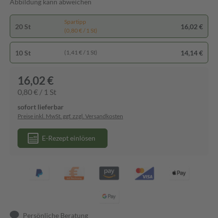
Abbildung kann abweichen
Spartipp
20 St
16,02 €
(0,80 € / 1 St)
10 St
14,14 €
(1,41 € / 1 St)
16,02 €
0,80 € / 1 St
sofort lieferbar
Preise inkl. MwSt. ggf. zzgl. Versandkosten
E-Rezept einlösen
Persönliche Beratung