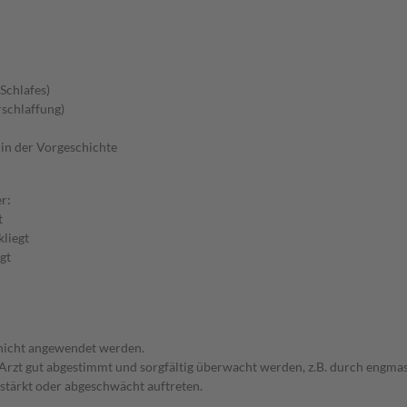
Schlafes)
schlaffung)
in der Vorgeschichte
r:
t
kliegt
gt
 nicht angewendet werden.
em Arzt gut abgestimmt und sorgfältig überwacht werden, z.B. durch en
stärkt oder abgeschwächt auftreten.