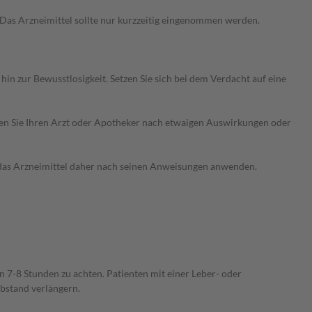
Das Arzneimittel sollte nur kurzzeitig eingenommen werden.
n zur Bewusstlosigkeit. Setzen Sie sich bei dem Verdacht auf eine
ragen Sie Ihren Arzt oder Apotheker nach etwaigen Auswirkungen oder
e das Arzneimittel daher nach seinen Anweisungen anwenden.
n 7-8 Stunden zu achten. Patienten mit einer Leber- oder
bstand verlängern.