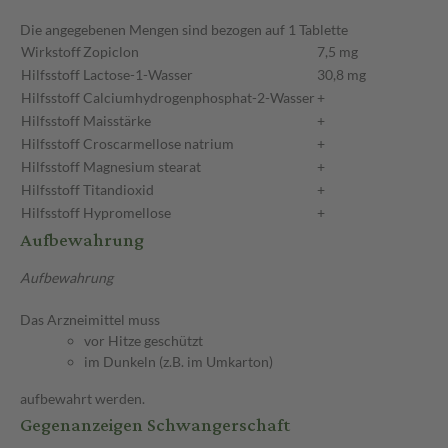
Die angegebenen Mengen sind bezogen auf 1 Tablette
Wirkstoff
Zopiclon
7,5 mg
Hilfsstoff
Lactose-1-Wasser
30,8 mg
Hilfsstoff
Calciumhydrogenphosphat-2-Wasser
+
Hilfsstoff
Maisstärke
+
Hilfsstoff
Croscarmellose natrium
+
Hilfsstoff
Magnesium stearat
+
Hilfsstoff
Titandioxid
+
Hilfsstoff
Hypromellose
+
Aufbewahrung
Aufbewahrung
Das Arzneimittel muss
vor Hitze geschützt
im Dunkeln (z.B. im Umkarton)
aufbewahrt werden.
Gegenanzeigen Schwangerschaft