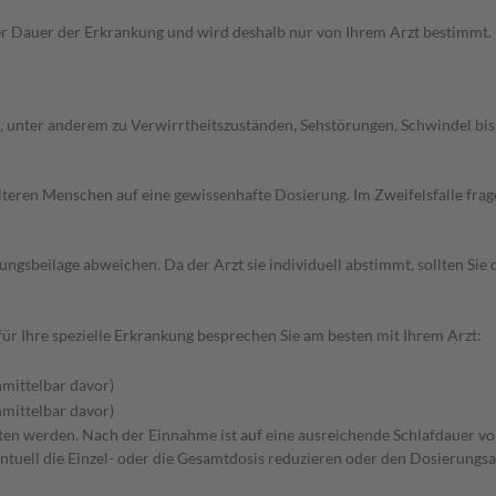
 Dauer der Erkrankung und wird deshalb nur von Ihrem Arzt bestimmt. 
nter anderem zu Verwirrtheitszuständen, Sehstörungen, Schwindel bis hi
d älteren Menschen auf eine gewissenhafte Dosierung. Im Zweifelsfalle f
gsbeilage abweichen. Da der Arzt sie individuell abstimmt, sollten Si
r Ihre spezielle Erkrankung besprechen Sie am besten mit Ihrem Arzt:
mittelbar davor)
mittelbar davor)
itten werden. Nach der Einnahme ist auf eine ausreichende Schlafdauer vo
ntuell die Einzel- oder die Gesamtdosis reduzieren oder den Dosierungsa