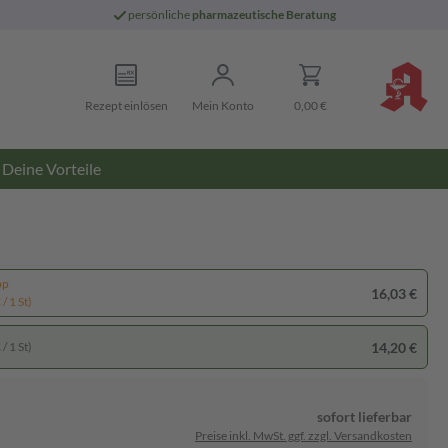
persönliche
pharmazeutische Beratung
Rezept einlösen
Mein Konto
0,00 €
Deine Vorteile
pp
16,03 €
/ 1 St)
14,20 €
/ 1 St)
sofort lieferbar
Preise inkl. MwSt. ggf. zzgl. Versandkosten