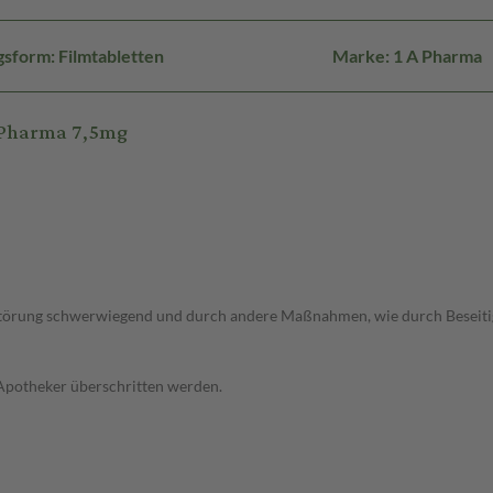
sform: Filmtabletten
Marke: 1 A Pharma
A Pharma 7,5mg
fstörung schwerwiegend und durch andere Maßnahmen, wie durch Beseitigu
 Apotheker überschritten werden.