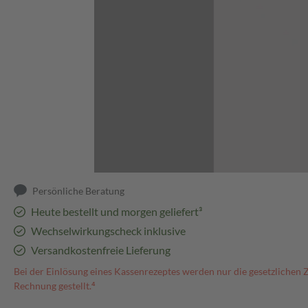
Abbildung kann abweichen
Persönliche Beratung
Heute bestellt und morgen geliefert³
Wechselwirkungscheck inklusive
Versandkostenfreie Lieferung
Bei der Einlösung eines Kassenrezeptes werden nur die gesetzlichen 
Rechnung gestellt.⁴