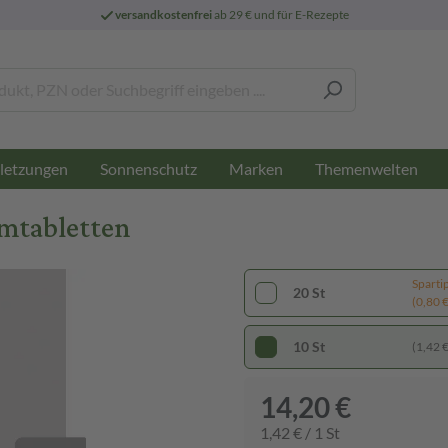
versandkostenfrei
ab 29 € und für E-Rezepte
letzungen
Sonnenschutz
Marken
Themenwelten
lmtabletten
Sparti
20 St
(0,80 € 
10 St
(1,42 € 
14,20 €
1,42 € / 1 St