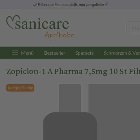
3
E-Rezept:
Heute bestellt,
morgen geliefert
Menü
Bestseller
Sparsets
Schmerzen & Ver
Zopiclon-1 A Pharma 7,5mg 10 St Fi
Rezeptpflichtig