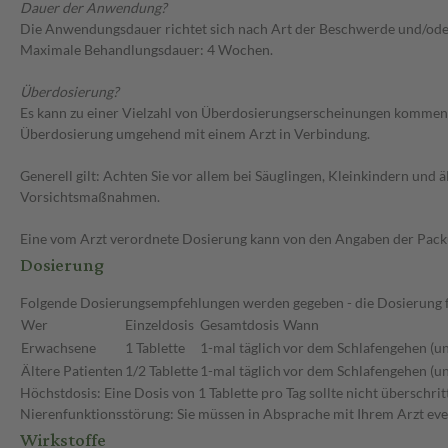
Dauer der Anwendung?
Die Anwendungsdauer richtet sich nach Art der Beschwerde und/oder
Maximale Behandlungsdauer: 4 Wochen.
Überdosierung?
Es kann zu einer Vielzahl von Überdosierungserscheinungen kommen, u
Überdosierung umgehend mit einem Arzt in Verbindung.
Generell gilt: Achten Sie vor allem bei Säuglingen, Kleinkindern un
Vorsichtsmaßnahmen.
Eine vom Arzt verordnete Dosierung kann von den Angaben der Packun
Dosierung
Folgende Dosierungsempfehlungen werden gegeben - die Dosierung fü
Wer
Einzeldosis
Gesamtdosis
Wann
Erwachsene
1 Tablette
1-mal täglich
vor dem Schlafengehen (un
Ältere Patienten
1/2 Tablette
1-mal täglich
vor dem Schlafengehen (un
Höchstdosis: Eine Dosis von 1 Tablette pro Tag sollte nicht überschr
Nierenfunktionsstörung: Sie müssen in Absprache mit Ihrem Arzt eve
Wirkstoffe