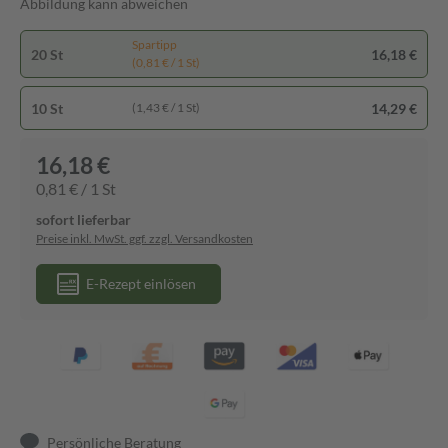
Abbildung kann abweichen
Spartipp
20 St
16,18 €
(0,81 € / 1 St)
10 St
14,29 €
(1,43 € / 1 St)
16,18 €
0,81 € / 1 St
sofort lieferbar
Preise inkl. MwSt. ggf. zzgl. Versandkosten
E-Rezept einlösen
Persönliche Beratung