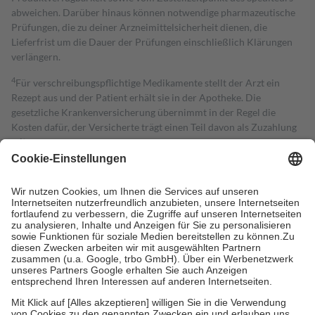
abweichen. Darüber hinaus können notwendige pharmazeutische
Prüfungen, die zu deiner Arzneimittelsicherheit dienen, die
Lieferfrist um die Dauer der Prüfungen einschließlich Klärungen
verlängern.
4
Für verschreibungspflichtige Medikamente stellt der Arzt ein
Rezept aus und der Patient erhält sie in der Apotheke. Die
gesetzliche Krankenversicherung übernimmt in der Regel die
Kosten dafür, der Versicherte trägt einen Teil davon als Zuzahlung
mit.
Grundsätzlich leisten Mitglieder Zuzahlungen in Höhe von zehn
Prozent des Abgabepreises,
mindestens
jedoch
fünf Euro
und
höchstens zehn Euro.
Es sind jedoch nie mehr als die tatsächlichen
Kosten der Leistung zu entrichten.
Diese Regeln gelten grundsätzlich auch für Online-Apotheken.
Bei Heilmitteln und häuslicher Krankenpflege beträgt die
Zuzahlung zehn Prozent der Kosten sowie zehn Euro je
Verordnung.
Um das Engagement der Versicherten für ihre eigene Gesundheit zu
stärken und die besondere Stellung der Familie zu unterstützen,
fallen
keine Zuzahlungen
an bei: