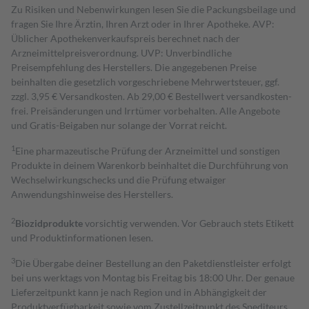
Zu Risiken und Nebenwirkungen lesen Sie die Packungsbeilage und
fragen Sie Ihre Ärztin, Ihren Arzt oder in Ihrer Apotheke. AVP:
Üblicher Apothekenverkaufspreis berechnet nach der
Arzneimittelpreisverordnung. UVP: Unverbindliche
Preisempfehlung des Herstellers. Die angegebenen Preise
beinhalten die gesetzlich vorgeschriebene Mehrwertsteuer, ggf.
zzgl. 3,95 € Versandkosten. Ab 29,00 € Bestell­wert versand­kosten­
frei. Preisänderungen und Irrtümer vorbehalten. Alle Angebote
und Gratis-Beigaben nur solange der Vorrat reicht.
1
Eine pharmazeutische Prüfung der Arzneimittel und sonstigen
Produkte in deinem Warenkorb beinhaltet die Durchführung von
Wechselwirkungschecks und die Prüfung etwaiger
Anwendungshinweise des Herstellers.
2
Biozidprodukte
vorsichtig verwenden. Vor Gebrauch stets Etikett
und Produktinformationen lesen.
3
Die Übergabe deiner Bestellung an den Paketdienstleister erfolgt
bei uns werktags von Montag bis Freitag bis 18:00 Uhr. Der genaue
Lieferzeitpunkt kann je nach Region und in Abhängigkeit der
Produktverfügbarkeit sowie vom Zustellzeitpunkt des Spediteurs