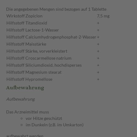
Die angegebenen Mengen sind bezogen auf 1 Tablette
Wirkstoff
Zopiclon
7,5 mg
Hilfsstoff
Titandioxid
+
Hilfsstoff
Lactose-1-Wasser
+
Hilfsstoff
Calciumhydrogenphosphat-2-Wasser
+
Hilfsstoff
Maisstärke
+
Hilfsstoff
Stärke, vorverkleistert
+
Hilfsstoff
Croscarmellose natrium
+
Hilfsstoff
Siliciumdioxid, hochdisperses
+
Hilfsstoff
Magnesium stearat
+
Hilfsstoff
Hypromellose
+
Aufbewahrung
Aufbewahrung
Das Arzneimittel muss
vor Hitze geschützt
im Dunkeln (z.B. im Umkarton)
aufbewahrt werden.