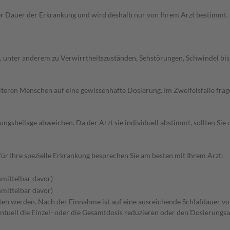
 Dauer der Erkrankung und wird deshalb nur von Ihrem Arzt bestimmt. 
nter anderem zu Verwirrtheitszuständen, Sehstörungen, Schwindel bis hi
d älteren Menschen auf eine gewissenhafte Dosierung. Im Zweifelsfalle f
gsbeilage abweichen. Da der Arzt sie individuell abstimmt, sollten Si
r Ihre spezielle Erkrankung besprechen Sie am besten mit Ihrem Arzt:
mittelbar davor)
mittelbar davor)
itten werden. Nach der Einnahme ist auf eine ausreichende Schlafdauer vo
ntuell die Einzel- oder die Gesamtdosis reduzieren oder den Dosierungsa