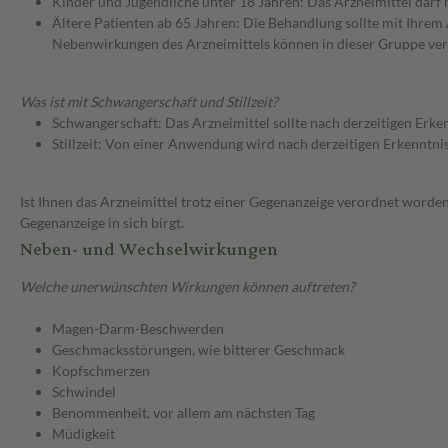
Kinder und Jugendliche unter 18 Jahren: Das Arzneimittel darf
Ältere Patienten ab 65 Jahren: Die Behandlung sollte mit Ihr
Nebenwirkungen des Arzneimittels können in dieser Gruppe ver
Was ist mit Schwangerschaft und Stillzeit?
Schwangerschaft: Das Arzneimittel sollte nach derzeitigen Erk
Stillzeit: Von einer Anwendung wird nach derzeitigen Erkenntniss
Ist Ihnen das Arzneimittel trotz einer Gegenanzeige verordnet worden
Gegenanzeige in sich birgt.
Neben- und Wechselwirkungen
Welche unerwünschten Wirkungen können auftreten?
Magen-Darm-Beschwerden
Geschmacksstörungen, wie bitterer Geschmack
Kopfschmerzen
Schwindel
Benommenheit, vor allem am nächsten Tag
Müdigkeit