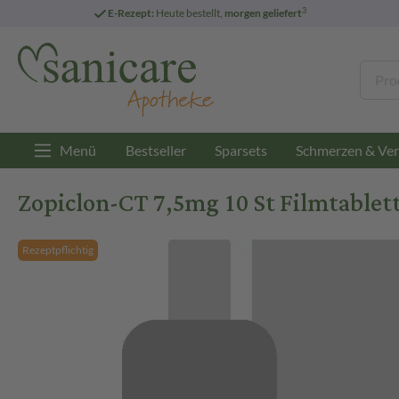
3
E-Rezept:
Heute bestellt,
morgen geliefert
Menü
Bestseller
Sparsets
Schmerzen & Ver
Zopiclon-CT 7,5mg 10 St Filmtablet
Rezeptpflichtig