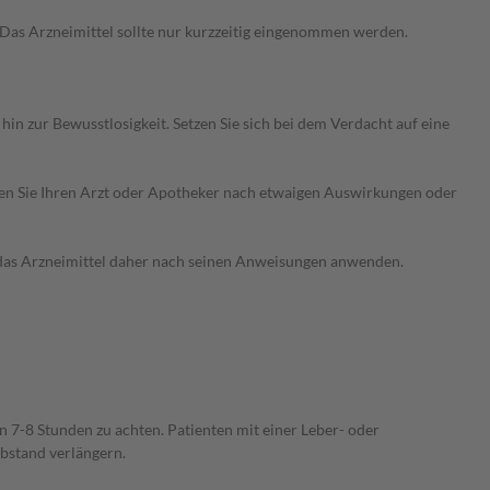
Das Arzneimittel sollte nur kurzzeitig eingenommen werden.
n zur Bewusstlosigkeit. Setzen Sie sich bei dem Verdacht auf eine
ragen Sie Ihren Arzt oder Apotheker nach etwaigen Auswirkungen oder
e das Arzneimittel daher nach seinen Anweisungen anwenden.
n 7-8 Stunden zu achten. Patienten mit einer Leber- oder
bstand verlängern.