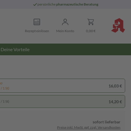
persönliche
pharmazeutische Beratung
Rezept einlösen
Mein Konto
0,00 €
Deine Vorteile
pp
16,03 €
/ 1 St)
14,20 €
/ 1 St)
sofort lieferbar
Preise inkl. MwSt. ggf. zzgl. Versandkosten