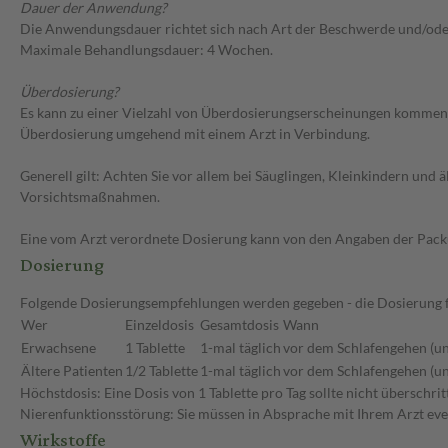
Dauer der Anwendung?
Die Anwendungsdauer richtet sich nach Art der Beschwerde und/oder
Maximale Behandlungsdauer: 4 Wochen.
Überdosierung?
Es kann zu einer Vielzahl von Überdosierungserscheinungen kommen, u
Überdosierung umgehend mit einem Arzt in Verbindung.
Generell gilt: Achten Sie vor allem bei Säuglingen, Kleinkindern un
Vorsichtsmaßnahmen.
Eine vom Arzt verordnete Dosierung kann von den Angaben der Packun
Dosierung
Folgende Dosierungsempfehlungen werden gegeben - die Dosierung fü
Wer
Einzeldosis
Gesamtdosis
Wann
Erwachsene
1 Tablette
1-mal täglich
vor dem Schlafengehen (un
Ältere Patienten
1/2 Tablette
1-mal täglich
vor dem Schlafengehen (un
Höchstdosis: Eine Dosis von 1 Tablette pro Tag sollte nicht überschr
Nierenfunktionsstörung: Sie müssen in Absprache mit Ihrem Arzt eve
Wirkstoffe