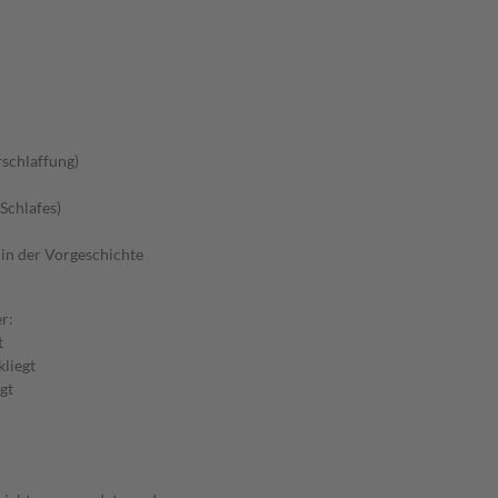
schlaffung)
Schlafes)
in der Vorgeschichte
r:
t
kliegt
gt