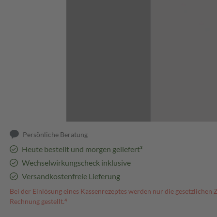
Abbildung kann abweichen
Persönliche Beratung
Heute bestellt und morgen geliefert³
Wechselwirkungscheck inklusive
Versandkostenfreie Lieferung
Bei der Einlösung eines Kassenrezeptes werden nur die gesetzlichen 
Rechnung gestellt.⁴