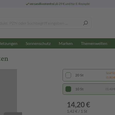
versandkostenfrei
ab 29 € und für E-Rezepte
letzungen
Sonnenschutz
Marken
Themenwelten
ten
Sparti
20 St
(0,80 € 
10 St
(1,42 € 
14,20 €
1,42 € / 1 St