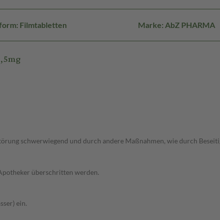
orm: Filmtabletten
Marke: AbZ PHARMA
7,5mg
fstörung schwerwiegend und durch andere Maßnahmen, wie durch Beseitigu
 Apotheker überschritten werden.
ser) ein.