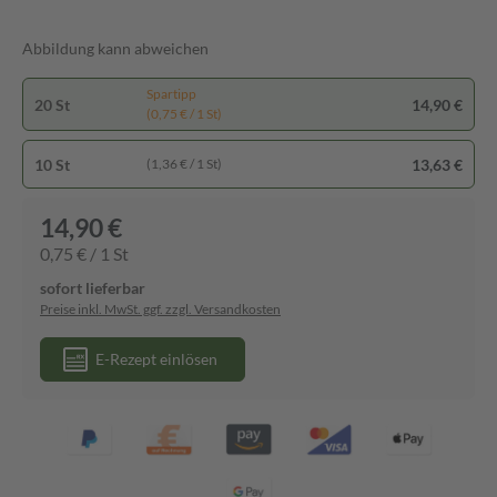
Abbildung kann abweichen
Spartipp
20 St
14,90 €
(0,75 € / 1 St)
10 St
13,63 €
(1,36 € / 1 St)
14,90 €
0,75 € / 1 St
sofort lieferbar
Preise inkl. MwSt. ggf. zzgl. Versandkosten
E-Rezept einlösen