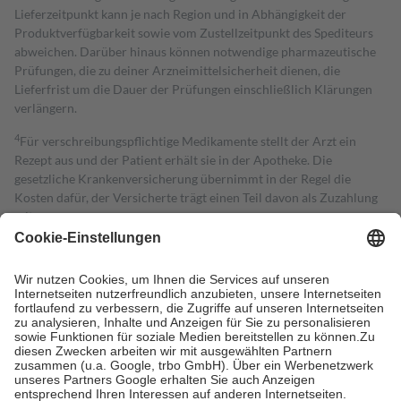
Lieferzeitpunkt kann je nach Region und in Abhängigkeit der
Produktverfügbarkeit sowie vom Zustellzeitpunkt des Spediteurs
abweichen. Darüber hinaus können notwendige pharmazeutische
Prüfungen, die zu deiner Arzneimittelsicherheit dienen, die
Lieferfrist um die Dauer der Prüfungen einschließlich Klärungen
verlängern.
4
Für verschreibungspflichtige Medikamente stellt der Arzt ein
Rezept aus und der Patient erhält sie in der Apotheke. Die
gesetzliche Krankenversicherung übernimmt in der Regel die
Kosten dafür, der Versicherte trägt einen Teil davon als Zuzahlung
mit.
Grundsätzlich leisten Mitglieder Zuzahlungen in Höhe von zehn
Prozent des Abgabepreises,
mindestens
jedoch
fünf Euro
und
höchstens zehn Euro.
Es sind jedoch nie mehr als die tatsächlichen
Kosten der Leistung zu entrichten.
Diese Regeln gelten grundsätzlich auch für Online-Apotheken.
Bei Heilmitteln und häuslicher Krankenpflege beträgt die
Zuzahlung zehn Prozent der Kosten sowie zehn Euro je
Verordnung.
Um das Engagement der Versicherten für ihre eigene Gesundheit zu