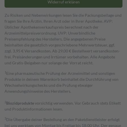
Widerruf erklären
Zu Risiken und Nebenwirkungen lesen Sie die Packungsbeilage und
fragen Sie Ihre Ärztin, Ihren Arzt oder in Ihrer Apotheke. AVP:
Üblicher Apothekenverkaufspreis berechnet nach der
Arzneimittelpreisverordnung. UVP: Unverbindliche
Preisempfehlung des Herstellers. Die angegebenen Preise
beinhalten die gesetzlich vorgeschriebene Mehrwertsteuer, ggf.
zzgl. 3,95 € Versandkosten. Ab 29,00 € Bestell­wert versand­kosten­
frei. Preisänderungen und Irrtümer vorbehalten. Alle Angebote
und Gratis-Beigaben nur solange der Vorrat reicht.
1
Eine pharmazeutische Prüfung der Arzneimittel und sonstigen
Produkte in deinem Warenkorb beinhaltet die Durchführung von
Wechselwirkungschecks und die Prüfung etwaiger
Anwendungshinweise des Herstellers.
2
Biozidprodukte
vorsichtig verwenden. Vor Gebrauch stets Etikett
und Produktinformationen lesen.
3
Die Übergabe deiner Bestellung an den Paketdienstleister erfolgt
bei uns werktags von Montag bis Freitag bis 18:00 Uhr. Der genaue