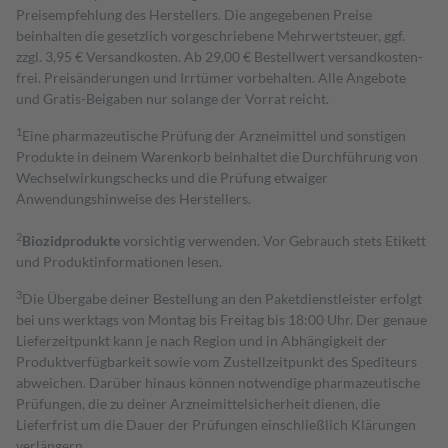
Preisempfehlung des Herstellers. Die angegebenen Preise
beinhalten die gesetzlich vorgeschriebene Mehrwertsteuer, ggf.
zzgl. 3,95 € Versandkosten. Ab 29,00 € Bestell­wert versand­kosten­
frei. Preisänderungen und Irrtümer vorbehalten. Alle Angebote
und Gratis-Beigaben nur solange der Vorrat reicht.
1
Eine pharmazeutische Prüfung der Arzneimittel und sonstigen
Produkte in deinem Warenkorb beinhaltet die Durchführung von
Wechselwirkungschecks und die Prüfung etwaiger
Anwendungshinweise des Herstellers.
2
Biozidprodukte
vorsichtig verwenden. Vor Gebrauch stets Etikett
und Produktinformationen lesen.
3
Die Übergabe deiner Bestellung an den Paketdienstleister erfolgt
bei uns werktags von Montag bis Freitag bis 18:00 Uhr. Der genaue
Lieferzeitpunkt kann je nach Region und in Abhängigkeit der
Produktverfügbarkeit sowie vom Zustellzeitpunkt des Spediteurs
abweichen. Darüber hinaus können notwendige pharmazeutische
Prüfungen, die zu deiner Arzneimittelsicherheit dienen, die
Lieferfrist um die Dauer der Prüfungen einschließlich Klärungen
verlängern.