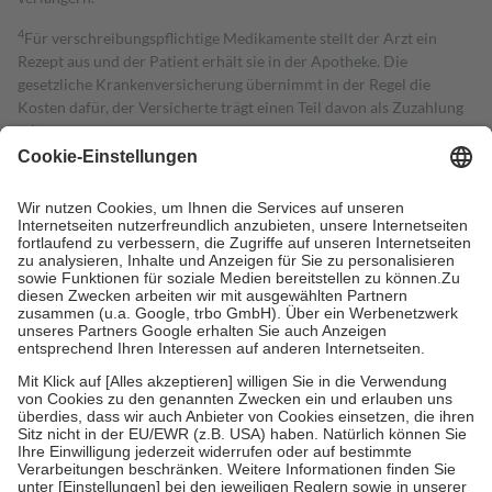
4
Für verschreibungspflichtige Medikamente stellt der Arzt ein
Rezept aus und der Patient erhält sie in der Apotheke. Die
gesetzliche Krankenversicherung übernimmt in der Regel die
Kosten dafür, der Versicherte trägt einen Teil davon als Zuzahlung
mit.
Grundsätzlich leisten Mitglieder Zuzahlungen in Höhe von zehn
Prozent des Abgabepreises,
mindestens
jedoch
fünf Euro
und
höchstens zehn Euro.
Es sind jedoch nie mehr als die tatsächlichen
Kosten der Leistung zu entrichten.
Diese Regeln gelten grundsätzlich auch für Online-Apotheken.
Bei Heilmitteln und häuslicher Krankenpflege beträgt die
Zuzahlung zehn Prozent der Kosten sowie zehn Euro je
Verordnung.
Um das Engagement der Versicherten für ihre eigene Gesundheit zu
stärken und die besondere Stellung der Familie zu unterstützen,
fallen
keine Zuzahlungen
an bei:
• Kindern und Jugendlichen bis zum vollendeten 18. Lebensjahr
mit Ausnahme der Fahrkosten
• Untersuchungen zur Vorsorge und Früherkennung, die von der
GKV getragen werden