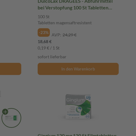
DulcoLax DRAGÉES - Abführmittel
bei Verstopfung 100 St Tabletten
magensaftresistent
100 St
Tabletten magensaftresistent
-23%
AVP:
24,29 €
18,68 €
0,19 € / 1 St
sofort lieferbar
In den Warenkorb
Gingium 120 mg 120 St Filmtabletten