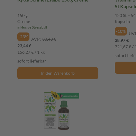
St Kapsel
150 g
120 St = 54
Creme
Kapseln
inklusive Stressball
-10%
UV
-23%
AVP:
30,48 €
38,97 €
23,44 €
721,67 € / 
156,27 € / 1 kg
sofort lief
sofort lieferbar
In den Warenkorb