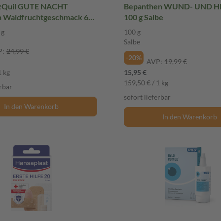
zQuil GUTE NACHT
Bepanthen WUND- UND H
n Waldfruchtgeschmack 60
100 g Salbe
 g
100 g
Salbe
P:
24,99 €
-20%
AVP:
19,99 €
1 kg
15,95 €
159,50 € / 1 kg
erbar
sofort lieferbar
In den Warenkorb
In den Warenkorb