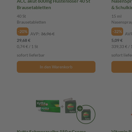
ACC akut 600mg Hustenlöser 40 St
NasenSpr
Brausetabletten
& Schulki
40 St
15 ml
Brausetabletten
Nasenspra
-20%
-32%
AVP:
36,96 €
AVP
29,68 €
5,09 €
0,74 € / 1 St
339,33 € / 1
sofort lieferbar
sofort lief
In den Warenkorb
Kytta Schmerzsalbe 150 g Creme
Vitamin B