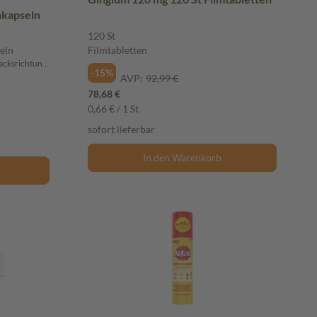
hkapseln
120 St
eln
Filmtabletten
inklusive GeloRevoice 10 St. (Geschmacksrichtung variiert)
-15%
AVP:
92,99 €
78,68 €
0,66 € / 1 St
sofort lieferbar
In den Warenkorb