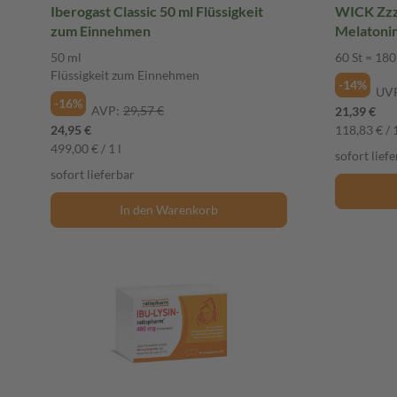
Iberogast Classic 50 ml Flüssigkeit
WICK Zz
zum Einnehmen
Melatoni
St
50 ml
60 St = 180
Flüssigkeit zum Einnehmen
-14%
UV
-16%
AVP:
29,57 €
21,39 €
24,95 €
118,83 € / 
499,00 € / 1 l
sofort lief
sofort lieferbar
In den Warenkorb