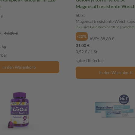
n
Magensaftresistente Weic
 g
60 St
Magensaftresistente Weichkaps
P:
43,39 €
-20%
AVP:
38,60 €
31,00 €
1 kg
0,52 € / 1 St
erbar
sofort lieferbar
In den Warenkorb
In den Warenkorb