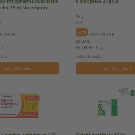
ay-ratiopharm Erwachsene
elmex gelée 25 g Gel
nder 15 ml Nasenspray
25 g
y
Gel
-27%
:
7,50 €
AVP:
18,98 €
13,87 €
 l
554,80 € / 1 kg
erbar
sofort lieferbar
In den Warenkorb
In den Warenkorb
-Komplex-ratiopharm 120
GeloMyrtol forte 60 St