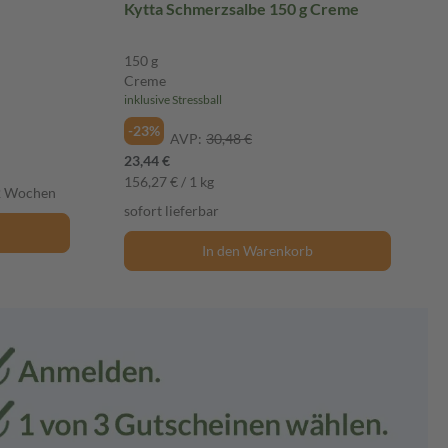
Kytta Schmerzsalbe 150 g Creme
150 g
Creme
inklusive Stressball
-23%
AVP:
30,48 €
23,44 €
156,27 € / 1 kg
-2 Wochen
sofort lieferbar
In den Warenkorb