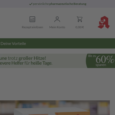
persönliche
pharmazeutische Beratung
Rezept einlösen
Mein Konto
0,00 €
Deine Vorteile