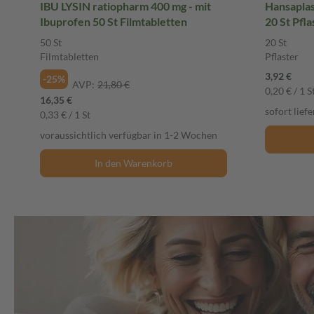
IBU LYSIN ratiopharm 400 mg - mit
Hansapla
Ibuprofen 50 St Filmtabletten
20 St Pfla
50 St
20 St
Filmtabletten
Pflaster
3,92 €
-25%
AVP:
21,80 €
0,20 € / 1 S
16,35 €
sofort lief
0,33 € / 1 St
voraussichtlich verfügbar in 1-2 Wochen
In den Warenkorb