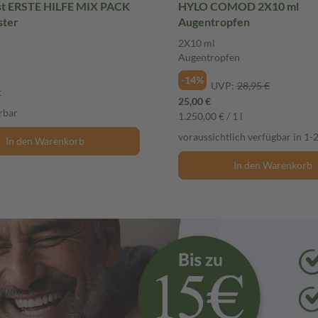
st ERSTE HILFE MIX PACK
HYLO COMOD 2X10 ml
ster
Augentropfen
2X10 ml
Augentropfen
-14%
UVP:
28,95 €
t
25,00 €
erbar
1.250,00 € / 1 l
voraussichtlich verfügbar in 1
In den Warenkorb
In den Warenkorb