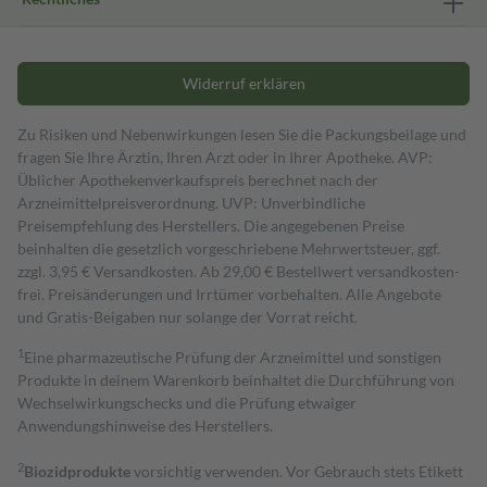
Widerruf erklären
Zu Risiken und Nebenwirkungen lesen Sie die Packungsbeilage und
fragen Sie Ihre Ärztin, Ihren Arzt oder in Ihrer Apotheke. AVP:
Üblicher Apothekenverkaufspreis berechnet nach der
Arzneimittelpreisverordnung. UVP: Unverbindliche
Preisempfehlung des Herstellers. Die angegebenen Preise
beinhalten die gesetzlich vorgeschriebene Mehrwertsteuer, ggf.
zzgl. 3,95 € Versandkosten. Ab 29,00 € Bestell­wert versand­kosten­
frei. Preisänderungen und Irrtümer vorbehalten. Alle Angebote
und Gratis-Beigaben nur solange der Vorrat reicht.
1
Eine pharmazeutische Prüfung der Arzneimittel und sonstigen
Produkte in deinem Warenkorb beinhaltet die Durchführung von
Wechselwirkungschecks und die Prüfung etwaiger
Anwendungshinweise des Herstellers.
2
Biozidprodukte
vorsichtig verwenden. Vor Gebrauch stets Etikett