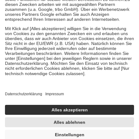
Zuzahlung zehn Prozent der Kosten sowie zehn Euro je
Verordnung.
Um das Engagement der Versicherten für ihre eigene Gesundheit zu
stärken und die besondere Stellung der Familie zu unterstützen,
fallen
keine Zuzahlungen
an bei:
• Kindern und Jugendlichen bis zum vollendeten 18. Lebensjahr
mit Ausnahme der Fahrkosten
• Untersuchungen zur Vorsorge und Früherkennung, die von der
GKV getragen werden
• empfohlenen Schutzimpfungen
• Harn- und Blutteststreifen
Wir nutzen Trusted Shops als unabhängigen Dienstleister für die
Einholung von Bewertungen. Trusted Shops hat Maßnahmen
getroffen, um sicherzustellen, dass es sich um echte Bewertungen
handelt. Mehr Informationen findest du hier:
https://help.etrusted.com/hc/de/articles/4419944605341
Einige Bilder und Inhalte wurden unter Zuhilfenahme künstlicher
Intelligenz erstellt.