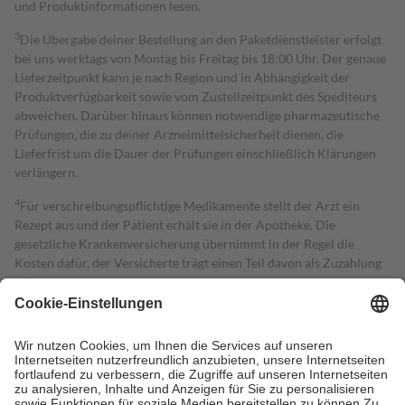
und Produktinformationen lesen.
3
Die Übergabe deiner Bestellung an den Paketdienstleister erfolgt
bei uns werktags von Montag bis Freitag bis 18:00 Uhr. Der genaue
Lieferzeitpunkt kann je nach Region und in Abhängigkeit der
Produktverfügbarkeit sowie vom Zustellzeitpunkt des Spediteurs
abweichen. Darüber hinaus können notwendige pharmazeutische
Prüfungen, die zu deiner Arzneimittelsicherheit dienen, die
Lieferfrist um die Dauer der Prüfungen einschließlich Klärungen
verlängern.
4
Für verschreibungspflichtige Medikamente stellt der Arzt ein
Rezept aus und der Patient erhält sie in der Apotheke. Die
gesetzliche Krankenversicherung übernimmt in der Regel die
Kosten dafür, der Versicherte trägt einen Teil davon als Zuzahlung
mit.
Grundsätzlich leisten Mitglieder Zuzahlungen in Höhe von zehn
Prozent des Abgabepreises,
mindestens
jedoch
fünf Euro
und
höchstens zehn Euro.
Es sind jedoch nie mehr als die tatsächlichen
Kosten der Leistung zu entrichten.
Diese Regeln gelten grundsätzlich auch für Online-Apotheken.
Bei Heilmitteln und häuslicher Krankenpflege beträgt die