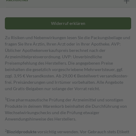
Widerruf erklären
Zu Risiken und Nebenwirkungen lesen Sie die Packungsbeilage und
fragen Sie Ihre Ärztin, Ihren Arzt oder in Ihrer Apotheke. AVP:
Üblicher Apothekenverkaufspreis berechnet nach der
Arzneimittelpreisverordnung. UVP: Unverbindliche
Preisempfehlung des Herstellers. Die angegebenen Preise
beinhalten die gesetzlich vorgeschriebene Mehrwertsteuer, ggf.
zzgl. 3,95 € Versandkosten. Ab 29,00 € Bestell­wert versand­kosten­
frei. Preisänderungen und Irrtümer vorbehalten. Alle Angebote
und Gratis-Beigaben nur solange der Vorrat reicht.
1
Eine pharmazeutische Prüfung der Arzneimittel und sonstigen
Produkte in deinem Warenkorb beinhaltet die Durchführung von
Wechselwirkungschecks und die Prüfung etwaiger
Anwendungshinweise des Herstellers.
2
Biozidprodukte
vorsichtig verwenden. Vor Gebrauch stets Etikett