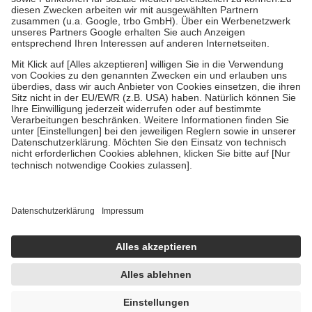
Zuzahlung zehn Prozent der Kosten sowie zehn Euro je
Verordnung.
Um das Engagement der Versicherten für ihre eigene Gesundheit zu
stärken und die besondere Stellung der Familie zu unterstützen,
fallen
keine Zuzahlungen
an bei:
• Kindern und Jugendlichen bis zum vollendeten 18. Lebensjahr
mit Ausnahme der Fahrkosten
• Untersuchungen zur Vorsorge und Früherkennung, die von der
GKV getragen werden
• empfohlenen Schutzimpfungen
• Harn- und Blutteststreifen
Wir nutzen Trusted Shops als unabhängigen Dienstleister für die
Einholung von Bewertungen. Trusted Shops hat Maßnahmen
getroffen, um sicherzustellen, dass es sich um echte Bewertungen
handelt. Mehr Informationen findest du hier:
https://help.etrusted.com/hc/de/articles/4419944605341
Einige Bilder und Inhalte wurden unter Zuhilfenahme künstlicher
Intelligenz erstellt.