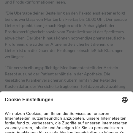
und Produktinformationen lesen.
3
Die Übergabe deiner Bestellung an den Paketdienstleister erfolgt
bei uns werktags von Montag bis Freitag bis 18:00 Uhr. Der genaue
Lieferzeitpunkt kann je nach Region und in Abhängigkeit der
Produktverfügbarkeit sowie vom Zustellzeitpunkt des Spediteurs
abweichen. Darüber hinaus können notwendige pharmazeutische
Prüfungen, die zu deiner Arzneimittelsicherheit dienen, die
Lieferfrist um die Dauer der Prüfungen einschließlich Klärungen
verlängern.
4
Für verschreibungspflichtige Medikamente stellt der Arzt ein
Rezept aus und der Patient erhält sie in der Apotheke. Die
gesetzliche Krankenversicherung übernimmt in der Regel die
Kosten dafür, der Versicherte trägt einen Teil davon als Zuzahlung
mit.
Grundsätzlich leisten Mitglieder Zuzahlungen in Höhe von zehn
Prozent des Abgabepreises,
mindestens
jedoch
fünf Euro
und
höchstens zehn Euro.
Es sind jedoch nie mehr als die tatsächlichen
Kosten der Leistung zu entrichten.
Diese Regeln gelten grundsätzlich auch für Online-Apotheken.
Bei Heilmitteln und häuslicher Krankenpflege beträgt die