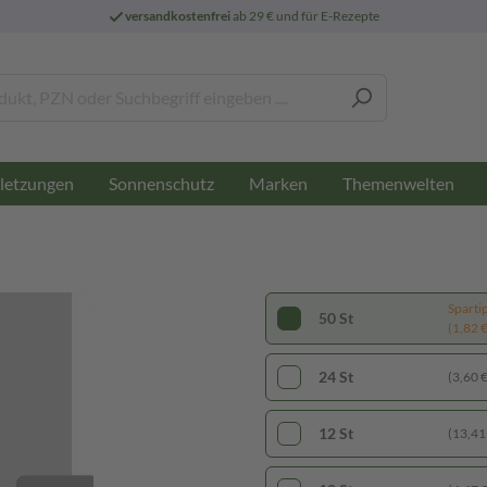
versandkostenfrei
ab 29 € und für E-Rezepte
letzungen
Sonnenschutz
Marken
Themenwelten
Sparti
50 St
(1,82 € 
24 St
(3,60 € 
12 St
(13,41 