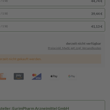
44,74 €
/ 1 St)
39,44 €
/ 1 St)
41,13 €
/ 1 St)
derzeit nicht verfügbar
Preise inkl. MwSt. ggf. zzgl. Versandkosten
erzeit nicht gekauft werden.
teller: EurimPharm Arzneimittel GmbH