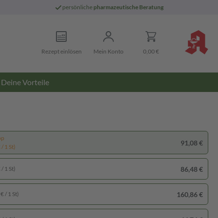
persönliche
pharmazeutische Beratung
Rezept einlösen
Mein Konto
0,00 €
Deine Vorteile
pp
91,08 €
/ 1 St)
86,48 €
/ 1 St)
160,86 €
€ / 1 St)