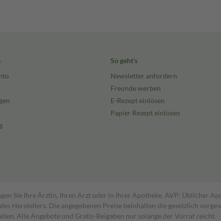
e
So geht's
nto
Newsletter anfordern
Freunde werben
gen
E-Rezept einlösen
Papier Rezept einlösen
g
gen Sie Ihre Ärztin, Ihren Arzt oder in Ihrer Apotheke. AVP: Üblicher A
s Herstellers. Die angegebenen Preise beinhalten die gesetzlich vorgesc
alten. Alle Angebote und Gratis-Beigaben nur solange der Vorrat reicht.