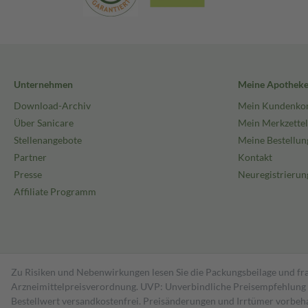
Unternehmen
Meine Apothek
Download-Archiv
Mein Kundenko
Über Sanicare
Mein Merkzettel
Stellenangebote
Meine Bestellun
Partner
Kontakt
Presse
Neuregistrierun
Affiliate Programm
Zu Risiken und Nebenwirkungen lesen Sie die Packungsbeilage und fra
Arzneimittelpreisverordnung. UVP: Unverbindliche Preisempfehlung de
Bestell­wert versand­kosten­frei. Preisänderungen und Irrtümer vorbeh