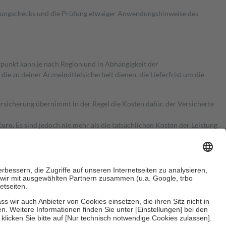
kungschecks und die Prüfung etwaiger Anwendungshinweise des
itpunkt kann je nach Region und in Abhängigkeit der
 zu deiner Arzneimittelsicherheit dienen, die Lieferfrist um die
ersicherung übernimmt in der Regel die Kosten dafür, der Versicherte
Euro.
Es sind jedoch nie mehr als die tatsächlichen Kosten der Leistung
e Zuzahlungen
an bei: