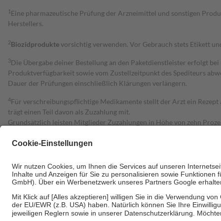
1
Eine pharmazeutische Prüfung der Arzneimittel und sonstigen Pro
Herstellers.
2
Biozidprodukte
vorsichtig verwenden. Vor Gebrauch stets Etikett u
3
Die Übergabe deiner Bestellung an den Paketdienstleister erfolgt bei
Produktverfügbarkeit sowie vom Zustellzeitpunkt des Spediteurs abwe
Dauer der Prüfungen einschließlich Klärungen verlängern.
4
Für verschreibungspflichtige Medikamente stellt der Arzt ein Rezept 
trägt einen Teil davon als Zuzahlung mit.
Grundsätzlich leisten Mitglieder Zuzahlungen in Höhe von zehn Proz
zu entrichten.
Diese Regeln gelten grundsätzlich auch für Online-Apotheken.
Bei Heilmitteln und häuslicher Krankenpflege beträgt die Zuzahlung 
Um das Engagement der Versicherten für ihre eigene Gesundheit zu stä
• Kindern und Jugendlichen bis zum vollendeten 18. Lebensjahr mit
• Untersuchungen zur Vorsorge und Früherkennung, die von der GKV
• empfohlenen Schutzimpfungen
• Harn- und Blutteststreifen