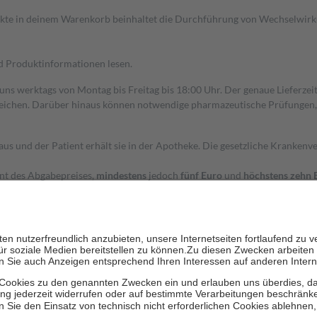
dukte in deinem Warenkorb beinhaltet die Durchführung von Wechselwir
nd Produktinformationen lesen.
 uns werktags von Montag bis Freitag bis 18:00 Uhr. Der genaue Lieferze
ichen. Darüber hinaus können notwendige pharmazeutische Prüfungen, die
aus und der Patient erhält sie in der Apotheke. Die gesetzliche Krankenv
ent des Abgabepreises,
mindestens
jedoch
fünf Euro
und
höchstens zehn 
zehn Prozent der Kosten sowie zehn Euro je Verordnung.
rken und die besondere Stellung der Familie zu unterstützen, fallen
kein
 Ausnahme der Fahrkosten
 getragen werden