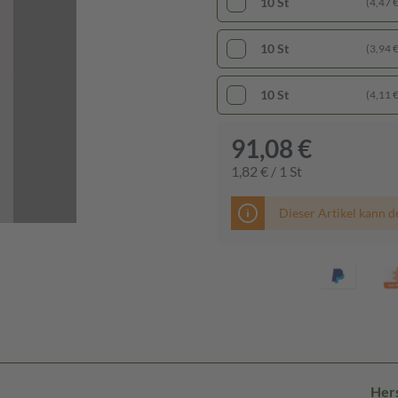
10 St
(4,47 € 
10 St
(3,94 € 
10 St
(4,11 € 
91,08 €
1,82 € / 1 St
Dieser Artikel kann d
Hers