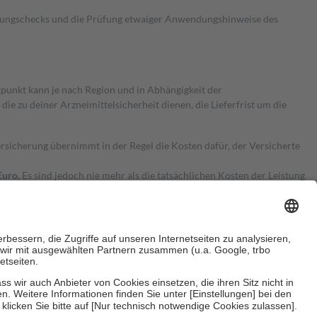
kungschecks und die Prüfung etwaiger Anwendungshinweise des
itpunkt kann je nach Region und in Abhängigkeit der
 zu deiner Arzneimittelsicherheit dienen, die Lieferfrist um die
ersicherung übernimmt in der Regel die Kosten dafür, der Versicherte
Euro.
Es sind jedoch nie mehr als die tatsächlichen Kosten der Leistung
e Zuzahlungen
an bei: