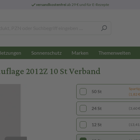
versandkostenfrei
ab 29 € und für E-Rezepte
letzungen
Sonnenschutz
Marken
Themenwelten
flage 2012Z 10 St Verband
Sparti
50 St
(1,82 € 
24 St
(3,60 € 
12 St
(13,41 