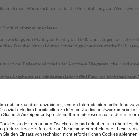
dukte in deinem Warenkorb beinhaltet die Durchführung von Wechselwir
nd Produktinformationen lesen.
 uns werktags von Montag bis Freitag bis 18:00 Uhr. Der genaue Lieferze
ichen. Darüber hinaus können notwendige pharmazeutische Prüfungen, die
aus und der Patient erhält sie in der Apotheke. Die gesetzliche Krankenv
ent des Abgabepreises,
mindestens
jedoch
fünf Euro
und
höchstens zehn 
zehn Prozent der Kosten sowie zehn Euro je Verordnung.
rken und die besondere Stellung der Familie zu unterstützen, fallen
kein
 Ausnahme der Fahrkosten
 getragen werden