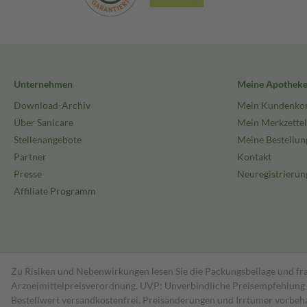
Unternehmen
Meine Apothek
Download-Archiv
Mein Kundenko
Über Sanicare
Mein Merkzettel
Stellenangebote
Meine Bestellun
Partner
Kontakt
Presse
Neuregistrierun
Affiliate Programm
Zu Risiken und Nebenwirkungen lesen Sie die Packungsbeilage und fra
Arzneimittelpreisverordnung. UVP: Unverbindliche Preisempfehlung de
Bestell­wert versand­kosten­frei. Preisänderungen und Irrtümer vorbeh