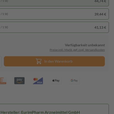
44,74 €
/ 1 St)
39,44 €
/ 1 St)
41,13 €
/ 1 St)
Verfügbarkeit unbekannt
Preise inkl. MwSt. ggf. zzgl. Versandkosten
In den Warenkorb
Hersteller: EurimPharm Arzneimittel GmbH