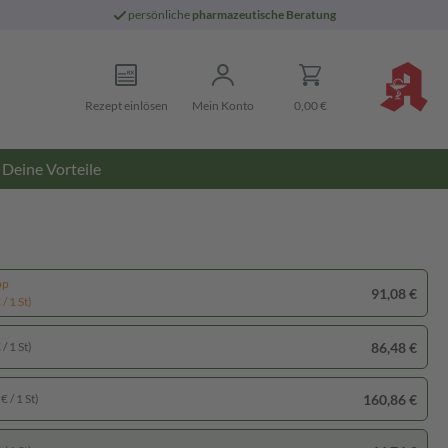
persönliche
pharmazeutische Beratung
Rezept einlösen
Mein Konto
0,00 €
Deine Vorteile
pp
91,08 €
/ 1 St)
86,48 €
/ 1 St)
160,86 €
€ / 1 St)