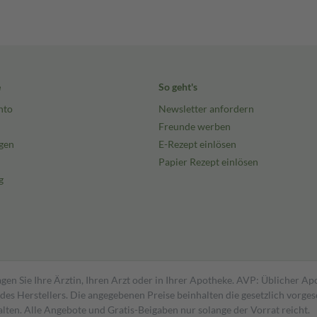
e
So geht's
nto
Newsletter anfordern
Freunde werben
gen
E-Rezept einlösen
Papier Rezept einlösen
g
gen Sie Ihre Ärztin, Ihren Arzt oder in Ihrer Apotheke. AVP: Üblicher A
s Herstellers. Die angegebenen Preise beinhalten die gesetzlich vorgesc
alten. Alle Angebote und Gratis-Beigaben nur solange der Vorrat reicht.