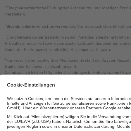
1
Eine pharmazeutische Prüfung der Arzneimittel und sonstigen Pro
Herstellers.
2
Biozidprodukte
vorsichtig verwenden. Vor Gebrauch stets Etikett u
3
Die Übergabe deiner Bestellung an den Paketdienstleister erfolgt bei
Produktverfügbarkeit sowie vom Zustellzeitpunkt des Spediteurs abwe
Dauer der Prüfungen einschließlich Klärungen verlängern.
4
Für verschreibungspflichtige Medikamente stellt der Arzt ein Rezept 
trägt einen Teil davon als Zuzahlung mit.
Grundsätzlich leisten Mitglieder Zuzahlungen in Höhe von zehn Proz
zu entrichten.
Diese Regeln gelten grundsätzlich auch für Online-Apotheken.
Bei Heilmitteln und häuslicher Krankenpflege beträgt die Zuzahlung 
Um das Engagement der Versicherten für ihre eigene Gesundheit zu stä
• Kindern und Jugendlichen bis zum vollendeten 18. Lebensjahr mit
• Untersuchungen zur Vorsorge und Früherkennung, die von der GKV
• empfohlenen Schutzimpfungen
• Harn- und Blutteststreifen