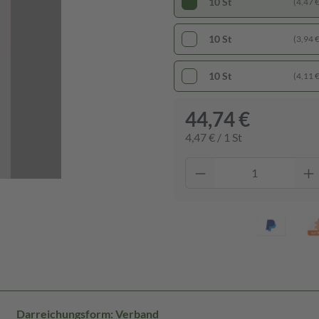
10 St
(4,47 € 
10 St
(3,94 € 
10 St
(4,11 € 
44,74 €
4,47 € / 1 St
Darreichungsform: Verband