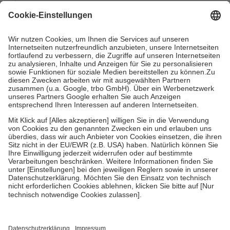
mit.
Grundsätzlich leisten Mitglieder Zuzahlungen in Höhe von zehn
Prozent des Abgabepreises,
mindestens
jedoch
fünf Euro
und
höchstens zehn Euro.
Es sind jedoch nie mehr als die tatsächlichen
Kosten der Leistung zu entrichten.
Diese Regeln gelten grundsätzlich auch für Online-Apotheken.
Bei Heilmitteln und häuslicher Krankenpflege beträgt die
Zuzahlung zehn Prozent der Kosten sowie zehn Euro je
Verordnung.
Um das Engagement der Versicherten für ihre eigene Gesundheit zu
stärken und die besondere Stellung der Familie zu unterstützen,
fallen
keine Zuzahlungen
an bei:
• Kindern und Jugendlichen bis zum vollendeten 18. Lebensjahr
mit Ausnahme der Fahrkosten
• Untersuchungen zur Vorsorge und Früherkennung, die von der
GKV getragen werden
• empfohlenen Schutzimpfungen
• Harn- und Blutteststreifen
Wir nutzen Trusted Shops als unabhängigen Dienstleister für die
Einholung von Bewertungen. Trusted Shops hat Maßnahmen
getroffen, um sicherzustellen, dass es sich um echte Bewertungen