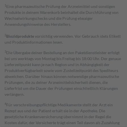
1
Eine pharmazeutische Prüfung der Arzneimittel und sonstigen
Produkte in deinem Warenkorb beinhaltet die Durchführung von
Wechselwirkungschecks und die Prüfung etwaiger
Anwendungshinweise des Herstellers.
2
Biozidprodukte
vorsichtig verwenden. Vor Gebrauch stets Etikett
und Produktinformationen lesen.
3
Die Übergabe deiner Bestellung an den Paketdienstleister erfolgt
bei uns werktags von Montag bis Freitag bis 18:00 Uhr. Der genaue
Lieferzeitpunkt kann je nach Region und in Abhängigkeit der
Produktverfügbarkeit sowie vom Zustellzeitpunkt des Spediteurs
abweichen. Darüber hinaus können notwendige pharmazeutische
Prüfungen, die zu deiner Arzneimittelsicherheit dienen, die
Lieferfrist um die Dauer der Prüfungen einschließlich Klärungen
verlängern.
4
Für verschreibungspflichtige Medikamente stellt der Arzt ein
Rezept aus und der Patient erhält sie in der Apotheke. Die
gesetzliche Krankenversicherung übernimmt in der Regel die
Kosten dafür, der Versicherte trägt einen Teil davon als Zuzahlung