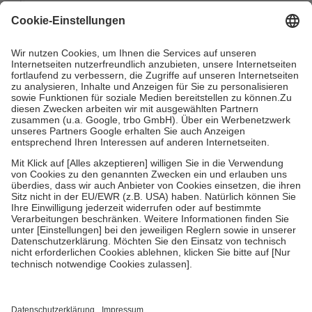
mit.
Grundsätzlich leisten Mitglieder Zuzahlungen in Höhe von zehn
Prozent des Abgabepreises,
mindestens
jedoch
fünf Euro
und
höchstens zehn Euro.
Es sind jedoch nie mehr als die tatsächlichen
Kosten der Leistung zu entrichten.
Diese Regeln gelten grundsätzlich auch für Online-Apotheken.
Bei Heilmitteln und häuslicher Krankenpflege beträgt die
Zuzahlung zehn Prozent der Kosten sowie zehn Euro je
Verordnung.
Um das Engagement der Versicherten für ihre eigene Gesundheit zu
stärken und die besondere Stellung der Familie zu unterstützen,
fallen
keine Zuzahlungen
an bei:
• Kindern und Jugendlichen bis zum vollendeten 18. Lebensjahr
mit Ausnahme der Fahrkosten
• Untersuchungen zur Vorsorge und Früherkennung, die von der
GKV getragen werden
• empfohlenen Schutzimpfungen
• Harn- und Blutteststreifen
Wir nutzen Trusted Shops als unabhängigen Dienstleister für die
Einholung von Bewertungen. Trusted Shops hat Maßnahmen
getroffen, um sicherzustellen, dass es sich um echte Bewertungen