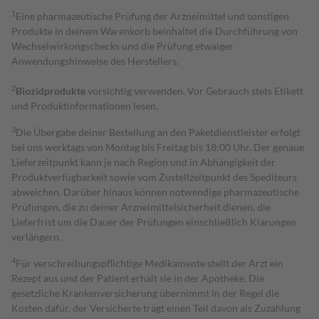
1
Eine pharmazeutische Prüfung der Arzneimittel und sonstigen
Produkte in deinem Warenkorb beinhaltet die Durchführung von
Wechselwirkungschecks und die Prüfung etwaiger
Anwendungshinweise des Herstellers.
2
Biozidprodukte
vorsichtig verwenden. Vor Gebrauch stets Etikett
und Produktinformationen lesen.
3
Die Übergabe deiner Bestellung an den Paketdienstleister erfolgt
bei uns werktags von Montag bis Freitag bis 18:00 Uhr. Der genaue
Lieferzeitpunkt kann je nach Region und in Abhängigkeit der
Produktverfügbarkeit sowie vom Zustellzeitpunkt des Spediteurs
abweichen. Darüber hinaus können notwendige pharmazeutische
Prüfungen, die zu deiner Arzneimittelsicherheit dienen, die
Lieferfrist um die Dauer der Prüfungen einschließlich Klärungen
verlängern.
4
Für verschreibungspflichtige Medikamente stellt der Arzt ein
Rezept aus und der Patient erhält sie in der Apotheke. Die
gesetzliche Krankenversicherung übernimmt in der Regel die
Kosten dafür, der Versicherte trägt einen Teil davon als Zuzahlung