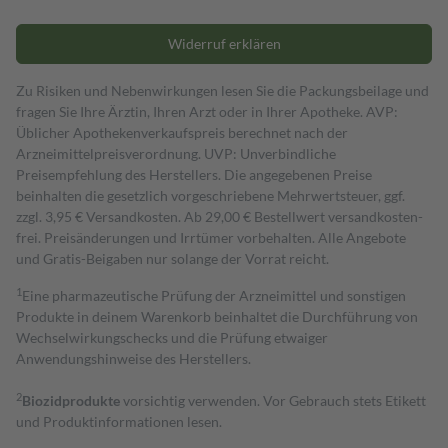
Widerruf erklären
Zu Risiken und Nebenwirkungen lesen Sie die Packungsbeilage und
fragen Sie Ihre Ärztin, Ihren Arzt oder in Ihrer Apotheke. AVP:
Üblicher Apothekenverkaufspreis berechnet nach der
Arzneimittelpreisverordnung. UVP: Unverbindliche
Preisempfehlung des Herstellers. Die angegebenen Preise
beinhalten die gesetzlich vorgeschriebene Mehrwertsteuer, ggf.
zzgl. 3,95 € Versandkosten. Ab 29,00 € Bestell­wert versand­kosten­
frei. Preisänderungen und Irrtümer vorbehalten. Alle Angebote
und Gratis-Beigaben nur solange der Vorrat reicht.
1
Eine pharmazeutische Prüfung der Arzneimittel und sonstigen
Produkte in deinem Warenkorb beinhaltet die Durchführung von
Wechselwirkungschecks und die Prüfung etwaiger
Anwendungshinweise des Herstellers.
2
Biozidprodukte
vorsichtig verwenden. Vor Gebrauch stets Etikett
und Produktinformationen lesen.