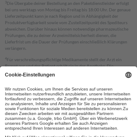
3
Die Übergabe deiner Bestellung an den Paketdienstleister erfolgt
bei uns werktags von Montag bis Freitag bis 18:00 Uhr. Der genaue
Lieferzeitpunkt kann je nach Region und in Abhängigkeit der
Produktverfügbarkeit sowie vom Zustellzeitpunkt des Spediteurs
abweichen. Darüber hinaus können notwendige pharmazeutische
Prüfungen, die zu deiner Arzneimittelsicherheit dienen, die
Lieferfrist um die Dauer der Prüfungen einschließlich Klärungen
verlängern.
4
Für verschreibungspflichtige Medikamente stellt der Arzt ein
Rezept aus und der Patient erhält sie in der Apotheke. Die
gesetzliche Krankenversicherung übernimmt in der Regel die
Kosten dafür, der Versicherte trägt einen Teil davon als Zuzahlung
mit.
Grundsätzlich leisten Mitglieder Zuzahlungen in Höhe von zehn
Prozent des Abgabepreises,
mindestens
jedoch
fünf Euro
und
höchstens zehn Euro.
Es sind jedoch nie mehr als die tatsächlichen
Kosten der Leistung zu entrichten.
Diese Regeln gelten grundsätzlich auch für Online-Apotheken.
Bei Heilmitteln und häuslicher Krankenpflege beträgt die
Zuzahlung zehn Prozent der Kosten sowie zehn Euro je
Verordnung.