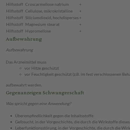
Hilfsstoff
Croscarmellose natrium
+
Hilfsstoff
Cellulose, mikrokristalline
+
Hilfsstoff
Siliciumdioxid, hochdisperses
+
Hilfsstoff
Magnesium stearat
+
Hilfsstoff
Hypromellose
+
Aufbewahrung
Aufbewahrung
Das Arzneimittel muss
vor Hitze geschützt
vor Feuchtigkeit geschützt (z.B. im fest verschlossenen Behä
aufbewahrt werden.
Gegenanzeigen Schwangerschaft
Was spricht gegen eine Anwendung?
Überempfindlichkeit gegen die Inhaltsstoffe
Gelbsucht, in der Vorgeschichte, die durch die Wirkstoffe dies
Leberfunktionsstörung, in der Vorgeschichte, die durch die Wir