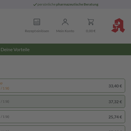
persönliche
pharmazeutische Beratung
Rezept einlösen
Mein Konto
0,00 €
Deine Vorteile
pp
33,40 €
/ 1 St)
37,32 €
/ 1 St)
25,74 €
/ 1 St)