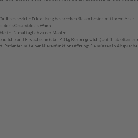
r Ihre spezielle Erkrankung besprechen Sie am besten mit Ihrem Arzt:
zeldosis
Gesamtdosis
Wann
blette
2-mal täglich
zu der Mahlzeit
ugendliche und Erwachsene (über 40 kg Körpergewicht) auf 3 Tabletten pr
 Patienten mit einer Nierenfunktionsstörung: Sie müssen in Absprache m