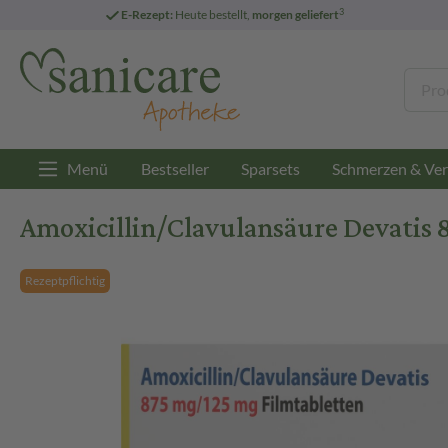
3
E-Rezept:
Heute bestellt,
morgen geliefert
Menü
Bestseller
Sparsets
Schmerzen & Ver
Amoxicillin/Clavulansäure Devatis 
Rezeptpflichtig