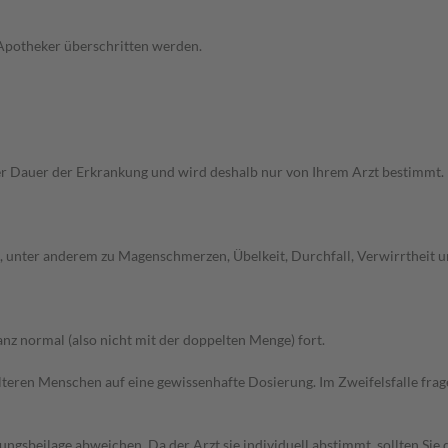
 Apotheker überschritten werden.
r Dauer der Erkrankung und wird deshalb nur von Ihrem Arzt bestimmt
unter anderem zu Magenschmerzen, Übelkeit, Durchfall, Verwirrtheit un
z normal (also nicht mit der doppelten Menge) fort.
d älteren Menschen auf eine gewissenhafte Dosierung. Im Zweifelsfalle f
gsbeilage abweichen. Da der Arzt sie individuell abstimmt, sollten Si