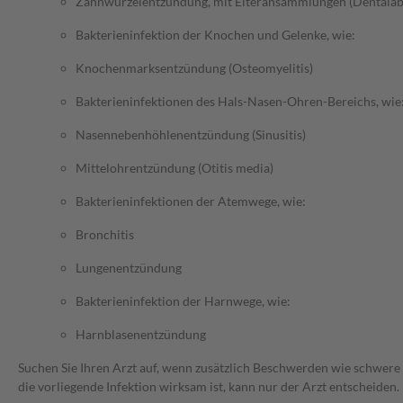
Zahnwurzelentzündung, mit Eiteransammlungen (Dentalab
Bakterieninfektion der Knochen und Gelenke, wie:
Knochenmarksentzündung (Osteomyelitis)
Bakterieninfektionen des Hals-Nasen-Ohren-Bereichs, wie
Nasennebenhöhlenentzündung (Sinusitis)
Mittelohrentzündung (Otitis media)
Bakterieninfektionen der Atemwege, wie:
Bronchitis
Lungenentzündung
Bakterieninfektion der Harnwege, wie:
Harnblasenentzündung
Suchen Sie Ihren Arzt auf, wenn zusätzlich Beschwerden wie schwere 
die vorliegende Infektion wirksam ist, kann nur der Arzt entscheiden.