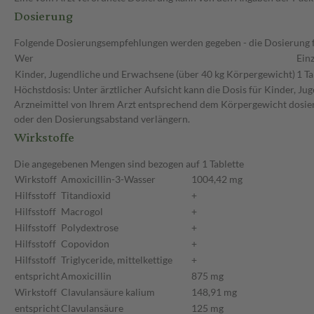
Dosierung
Folgende Dosierungsempfehlungen werden gegeben - die Dosierung fü
Wer
Ein
Kinder, Jugendliche und Erwachsene (über 40 kg Körpergewicht)
1 Ta
Höchstdosis: Unter ärztlicher Aufsicht kann die Dosis für Kinder, J
Arzneimittel von Ihrem Arzt entsprechend dem Körpergewicht dosiert.
oder den Dosierungsabstand verlängern.
Wirkstoffe
Die angegebenen Mengen sind bezogen auf 1 Tablette
Wirkstoff
Amoxicillin-3-Wasser
1004,42 mg
Hilfsstoff
Titandioxid
+
Hilfsstoff
Macrogol
+
Hilfsstoff
Polydextrose
+
Hilfsstoff
Copovidon
+
Hilfsstoff
Triglyceride, mittelkettige
+
entspricht
Amoxicillin
875 mg
Wirkstoff
Clavulansäure kalium
148,91 mg
entspricht
Clavulansäure
125 mg