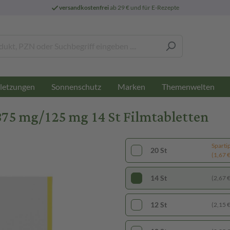
versandkostenfrei
ab 29 € und für E-Rezepte
letzungen
Sonnenschutz
Marken
Themenwelten
875 mg/125 mg 14 St Filmtabletten
Sparti
20 St
(1,67 € 
14 St
(2,67 € 
12 St
(2,15 € 