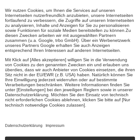
Prozent des Abgabepreises,
mindestens
jedoch
fünf Euro
und
höchstens zehn Euro.
Es sind jedoch nie mehr als die tatsächlichen
Kosten der Leistung zu entrichten.
Diese Regeln gelten grundsätzlich auch für Online-Apotheken.
Bei Heilmitteln und häuslicher Krankenpflege beträgt die
Zuzahlung zehn Prozent der Kosten sowie zehn Euro je
Verordnung.
Um das Engagement der Versicherten für ihre eigene Gesundheit zu
stärken und die besondere Stellung der Familie zu unterstützen,
fallen
keine Zuzahlungen
an bei:
• Kindern und Jugendlichen bis zum vollendeten 18. Lebensjahr
mit Ausnahme der Fahrkosten
• Untersuchungen zur Vorsorge und Früherkennung, die von der
GKV getragen werden
• empfohlenen Schutzimpfungen
• Harn- und Blutteststreifen
Wir nutzen Trusted Shops als unabhängigen Dienstleister für die
Einholung von Bewertungen. Trusted Shops hat Maßnahmen
getroffen, um sicherzustellen, dass es sich um echte Bewertungen
handelt. Mehr Informationen findest du hier:
https://help.etrusted.com/hc/de/articles/4419944605341