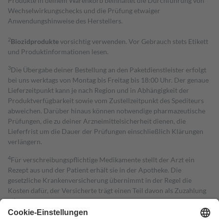
Produkte in deinem Warenkorb beinhaltet die Durchführung von
Wechselwirkungschecks und die Prüfung etwaiger
Anwendungshinweise des Herstellers.
2
Biozidprodukte
vorsichtig verwenden. Vor Gebrauch stets Etikett
und Produktinformationen lesen.
3
Die Übergabe deiner Bestellung an den Paketdienstleister erfolgt
bei uns werktags von Montag bis Freitag bis 18:00 Uhr. Der genaue
Lieferzeitpunkt kann je nach Region und in Abhängigkeit der
Produktverfügbarkeit sowie vom Zustellzeitpunkt des Spediteurs
abweichen. Darüber hinaus können notwendige pharmazeutische
Prüfungen, die zu deiner Arzneimittelsicherheit dienen, die
Lieferfrist um die Dauer der Prüfungen einschließlich Klärungen
verlängern.
4
Für verschreibungspflichtige Medikamente stellt der Arzt ein
Rezept aus und der Patient erhält sie in der Apotheke. Die
gesetzliche Krankenversicherung übernimmt in der Regel die
Kosten dafür, der Versicherte trägt einen Teil davon als Zuzahlung
mit.
Grundsätzlich leisten Mitglieder Zuzahlungen in Höhe von zehn