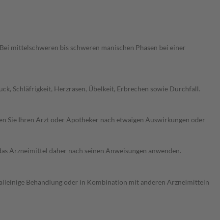
Bei mittelschweren bis schweren manischen Phasen bei einer
k, Schläfrigkeit, Herzrasen, Übelkeit, Erbrechen sowie Durchfall.
ragen Sie Ihren Arzt oder Apotheker nach etwaigen Auswirkungen oder
e das Arzneimittel daher nach seinen Anweisungen anwenden.
s alleinige Behandlung oder in Kombination mit anderen Arzneimitteln