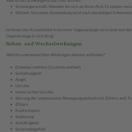
Was ist mit Schwangerschaft und Stillzeit?
Schwangerschaft: Wenden Sie sich an Ihren Arzt. Es spielen ve
Stillzeit: Von einer Anwendung wird nach derzeitigen Erkenntniss
Ist Ihnen das Arzneimittel trotz einer Gegenanzeige verordnet worden
Gegenanzeige in sich birgt.
Neben- und Wechselwirkungen
Welche unerwünschten Wirkungen können auftreten?
Diabetes mellitus (Zuckerkrankheit)
Schlaflosigkeit
Angst
Unruhe
motorischen Unruhe
Störung der unbewussten Bewegungsabläufe mit Zittern, evtl. F
Zittern
Kopfschmerz
Sedierung
Schläfrigkeit
Schwindelgefühl