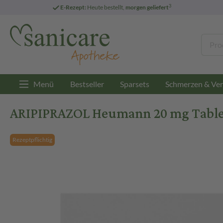
3
E-Rezept:
Heute bestellt,
morgen geliefert
Menü
Bestseller
Sparsets
Schmerzen & Ver
ARIPIPRAZOL Heumann 20 mg Table
Rezeptpflichtig