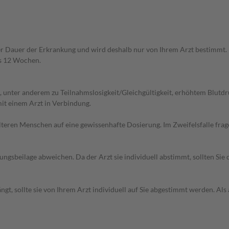
 Dauer der Erkrankung und wird deshalb nur von Ihrem Arzt bestimmt. 
ls 12 Wochen.
nter anderem zu Teilnahmslosigkeit/Gleichgültigkeit, erhöhtem Blutdruc
it einem Arzt in Verbindung.
d älteren Menschen auf eine gewissenhafte Dosierung. Im Zweifelsfalle f
gsbeilage abweichen. Da der Arzt sie individuell abstimmt, sollten Si
gt, sollte sie von Ihrem Arzt individuell auf Sie abgestimmt werden. Al