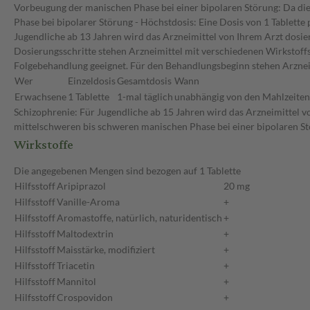
Vorbeugung der manischen Phase bei einer bipolaren Störung: Da die 
Phase bei bipolarer Störung - Höchstdosis: Eine Dosis von 1 Tablett
Jugendliche ab 13 Jahren wird das Arzneimittel von Ihrem Arzt dosier
Dosierungsschritte stehen Arzneimittel mit verschiedenen Wirkstoffst
Folgebehandlung geeignet. Für den Behandlungsbeginn stehen Arzneim
Wer
Einzeldosis
Gesamtdosis
Wann
Erwachsene
1 Tablette
1-mal täglich
unabhängig von den Mahlzeiten
Schizophrenie: Für Jugendliche ab 15 Jahren wird das Arzneimittel vo
mittelschweren bis schweren manischen Phase bei einer bipolaren S
Wirkstoffe
Die angegebenen Mengen sind bezogen auf 1 Tablette
Hilfsstoff
Aripiprazol
20 mg
Hilfsstoff
Vanille-Aroma
+
Hilfsstoff
Aromastoffe, natürlich, naturidentisch
+
Hilfsstoff
Maltodextrin
+
Hilfsstoff
Maisstärke, modifiziert
+
Hilfsstoff
Triacetin
+
Hilfsstoff
Mannitol
+
Hilfsstoff
Crospovidon
+