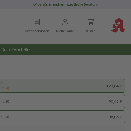
persönliche
pharmazeutische Beratung
Rezept einlösen
Mein Konto
0,00 €
Deine Vorteile
pp
122,84 €
/ 1 St)
90,42 €
/ 1 St)
38,06 €
/ 1 St)