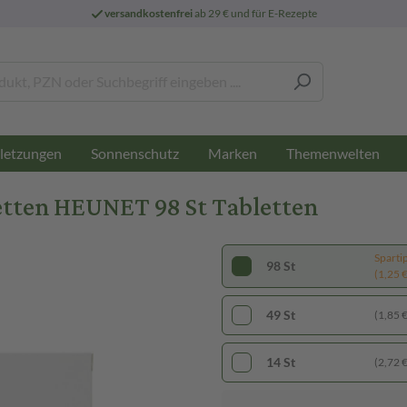
versandkostenfrei
ab 29 € und für E-Rezepte
letzungen
Sonnenschutz
Marken
Themenwelten
tten HEUNET 98 St Tabletten
Sparti
98 St
(1,25 € 
49 St
(1,85 € 
14 St
(2,72 € 