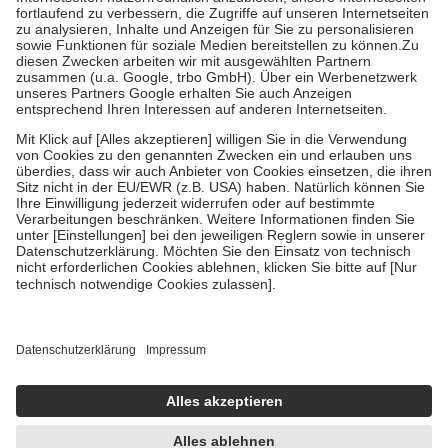
Diese Regeln gelten grundsätzlich auch für Online-Apotheken.
Bei Heilmitteln und häuslicher Krankenpflege beträgt die
Zuzahlung zehn Prozent der Kosten sowie zehn Euro je
Verordnung.
Um das Engagement der Versicherten für ihre eigene Gesundheit zu
stärken und die besondere Stellung der Familie zu unterstützen,
fallen
keine Zuzahlungen
an bei:
• Kindern und Jugendlichen bis zum vollendeten 18. Lebensjahr
mit Ausnahme der Fahrkosten
• Untersuchungen zur Vorsorge und Früherkennung, die von der
GKV getragen werden
• empfohlenen Schutzimpfungen
• Harn- und Blutteststreifen
Wir nutzen Trusted Shops als unabhängigen Dienstleister für die
Einholung von Bewertungen. Trusted Shops hat Maßnahmen
getroffen, um sicherzustellen, dass es sich um echte Bewertungen
handelt. Mehr Informationen findest du hier:
https://help.etrusted.com/hc/de/articles/4419944605341
Einige Bilder und Inhalte wurden unter Zuhilfenahme künstlicher
Intelligenz erstellt.