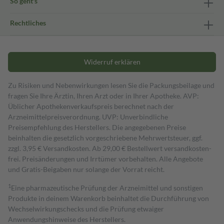
So geht's
Rechtliches
Widerruf erklären
Zu Risiken und Nebenwirkungen lesen Sie die Packungsbeilage und
fragen Sie Ihre Ärztin, Ihren Arzt oder in Ihrer Apotheke. AVP:
Üblicher Apothekenverkaufspreis berechnet nach der
Arzneimittelpreisverordnung. UVP: Unverbindliche
Preisempfehlung des Herstellers. Die angegebenen Preise
beinhalten die gesetzlich vorgeschriebene Mehrwertsteuer, ggf.
zzgl. 3,95 € Versandkosten. Ab 29,00 € Bestell­wert versand­kosten­
frei. Preisänderungen und Irrtümer vorbehalten. Alle Angebote
und Gratis-Beigaben nur solange der Vorrat reicht.
1
Eine pharmazeutische Prüfung der Arzneimittel und sonstigen
Produkte in deinem Warenkorb beinhaltet die Durchführung von
Wechselwirkungschecks und die Prüfung etwaiger
Anwendungshinweise des Herstellers.