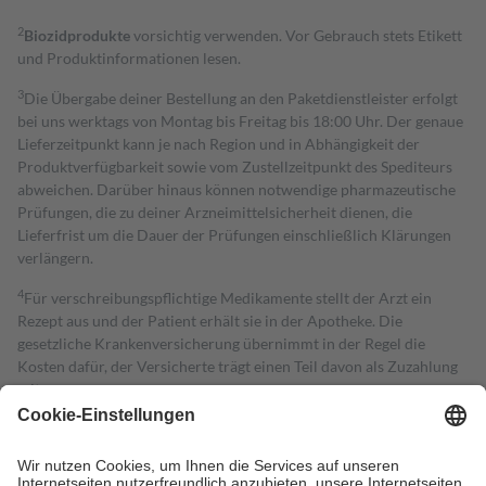
2
Biozidprodukte
vorsichtig verwenden. Vor Gebrauch stets Etikett
und Produktinformationen lesen.
3
Die Übergabe deiner Bestellung an den Paketdienstleister erfolgt
bei uns werktags von Montag bis Freitag bis 18:00 Uhr. Der genaue
Lieferzeitpunkt kann je nach Region und in Abhängigkeit der
Produktverfügbarkeit sowie vom Zustellzeitpunkt des Spediteurs
abweichen. Darüber hinaus können notwendige pharmazeutische
Prüfungen, die zu deiner Arzneimittelsicherheit dienen, die
Lieferfrist um die Dauer der Prüfungen einschließlich Klärungen
verlängern.
4
Für verschreibungspflichtige Medikamente stellt der Arzt ein
Rezept aus und der Patient erhält sie in der Apotheke. Die
gesetzliche Krankenversicherung übernimmt in der Regel die
Kosten dafür, der Versicherte trägt einen Teil davon als Zuzahlung
mit.
Grundsätzlich leisten Mitglieder Zuzahlungen in Höhe von zehn
Prozent des Abgabepreises,
mindestens
jedoch
fünf Euro
und
höchstens zehn Euro.
Es sind jedoch nie mehr als die tatsächlichen
Kosten der Leistung zu entrichten.