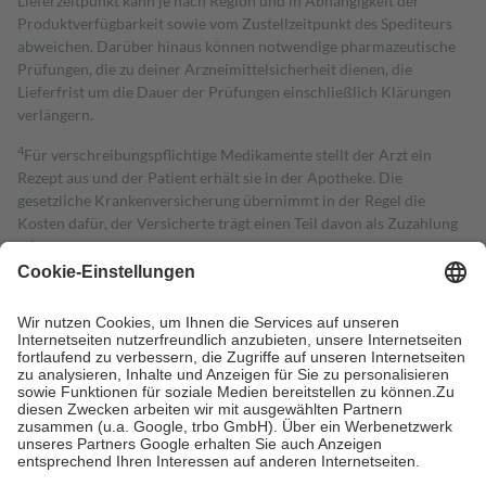
Lieferzeitpunkt kann je nach Region und in Abhängigkeit der
Produktverfügbarkeit sowie vom Zustellzeitpunkt des Spediteurs
abweichen. Darüber hinaus können notwendige pharmazeutische
Prüfungen, die zu deiner Arzneimittelsicherheit dienen, die
Lieferfrist um die Dauer der Prüfungen einschließlich Klärungen
verlängern.
4
Für verschreibungspflichtige Medikamente stellt der Arzt ein
Rezept aus und der Patient erhält sie in der Apotheke. Die
gesetzliche Krankenversicherung übernimmt in der Regel die
Kosten dafür, der Versicherte trägt einen Teil davon als Zuzahlung
mit.
Grundsätzlich leisten Mitglieder Zuzahlungen in Höhe von zehn
Prozent des Abgabepreises,
mindestens
jedoch
fünf Euro
und
höchstens zehn Euro.
Es sind jedoch nie mehr als die tatsächlichen
Kosten der Leistung zu entrichten.
Diese Regeln gelten grundsätzlich auch für Online-Apotheken.
Bei Heilmitteln und häuslicher Krankenpflege beträgt die
Zuzahlung zehn Prozent der Kosten sowie zehn Euro je
Verordnung.
Um das Engagement der Versicherten für ihre eigene Gesundheit zu
stärken und die besondere Stellung der Familie zu unterstützen,