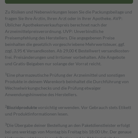
Zu Risiken und Nebenwirkungen lesen Sie die Packungsbeilage und
fragen Sie Ihre Ärztin, Ihren Arzt oder in Ihrer Apotheke. AVP:
Üblicher Apothekenverkaufspreis berechnet nach der
Arzneimittelpreisverordnung. UVP: Unverbindliche
Preisempfehlung des Herstellers. Die angegebenen Preise
beinhalten die gesetzlich vorgeschriebene Mehrwertsteuer, ggf.
zzgl. 3,95 € Versandkosten. Ab 29,00 € Bestell­wert versand­kosten­
frei. Preisänderungen und Irrtümer vorbehalten. Alle Angebote
und Gratis-Beigaben nur solange der Vorrat reicht.
1
Eine pharmazeutische Prüfung der Arzneimittel und sonstigen
Produkte in deinem Warenkorb beinhaltet die Durchführung von
Wechselwirkungschecks und die Prüfung etwaiger
Anwendungshinweise des Herstellers.
2
Biozidprodukte
vorsichtig verwenden. Vor Gebrauch stets Etikett
und Produktinformationen lesen.
3
Die Übergabe deiner Bestellung an den Paketdienstleister erfolgt
bei uns werktags von Montag bis Freitag bis 18:00 Uhr. Der genaue