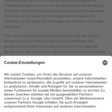
Lieferzeitpunkt kann je nach Region und in Abhängigkeit der
Produktverfügbarkeit sowie vom Zustellzeitpunkt des Spediteurs
abweichen. Darüber hinaus können notwendige pharmazeutische
Prüfungen, die zu deiner Arzneimittelsicherheit dienen, die
Lieferfrist um die Dauer der Prüfungen einschließlich Klärungen
verlängern.
4
Für verschreibungspflichtige Medikamente stellt der Arzt ein
Rezept aus und der Patient erhält sie in der Apotheke. Die
gesetzliche Krankenversicherung übernimmt in der Regel die
Kosten dafür, der Versicherte trägt einen Teil davon als Zuzahlung
mit.
Grundsätzlich leisten Mitglieder Zuzahlungen in Höhe von zehn
Prozent des Abgabepreises,
mindestens
jedoch
fünf Euro
und
höchstens zehn Euro.
Es sind jedoch nie mehr als die tatsächlichen
Kosten der Leistung zu entrichten.
Diese Regeln gelten grundsätzlich auch für Online-Apotheken.
Bei Heilmitteln und häuslicher Krankenpflege beträgt die
Zuzahlung zehn Prozent der Kosten sowie zehn Euro je
Verordnung.
Um das Engagement der Versicherten für ihre eigene Gesundheit zu
stärken und die besondere Stellung der Familie zu unterstützen,