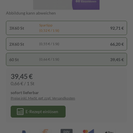
Abbildung kann abweichen
Spartipp
3X60 St
92,71 €
(0,52 € / 1 St)
2X60 St
66,20 €
(0,55 € / 1 St)
60 St
39,45 €
(0,66 € / 1 St)
39,45 €
0,66 € / 1 St
sofort lieferbar
Preise inkl. MwSt. ggf. zzgl. Versandkosten
E-Rezept einlösen