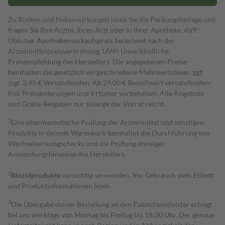
Zu Risiken und Nebenwirkungen lesen Sie die Packungsbeilage und
fragen Sie Ihre Ärztin, Ihren Arzt oder in Ihrer Apotheke. AVP:
Üblicher Apothekenverkaufspreis berechnet nach der
Arzneimittelpreisverordnung. UVP: Unverbindliche
Preisempfehlung des Herstellers. Die angegebenen Preise
beinhalten die gesetzlich vorgeschriebene Mehrwertsteuer, ggf.
zzgl. 3,95 € Versandkosten. Ab 29,00 € Bestell­wert versand­kosten­
frei. Preisänderungen und Irrtümer vorbehalten. Alle Angebote
und Gratis-Beigaben nur solange der Vorrat reicht.
1
Eine pharmazeutische Prüfung der Arzneimittel und sonstigen
Produkte in deinem Warenkorb beinhaltet die Durchführung von
Wechselwirkungschecks und die Prüfung etwaiger
Anwendungshinweise des Herstellers.
2
Biozidprodukte
vorsichtig verwenden. Vor Gebrauch stets Etikett
und Produktinformationen lesen.
3
Die Übergabe deiner Bestellung an den Paketdienstleister erfolgt
bei uns werktags von Montag bis Freitag bis 18:00 Uhr. Der genaue