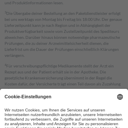
und Produktinformationen lesen.
3
Die Übergabe deiner Bestellung an den Paketdienstleister erfolgt
bei uns werktags von Montag bis Freitag bis 18:00 Uhr. Der genaue
Lieferzeitpunkt kann je nach Region und in Abhängigkeit der
Produktverfügbarkeit sowie vom Zustellzeitpunkt des Spediteurs
abweichen. Darüber hinaus können notwendige pharmazeutische
Prüfungen, die zu deiner Arzneimittelsicherheit dienen, die
Lieferfrist um die Dauer der Prüfungen einschließlich Klärungen
verlängern.
4
Für verschreibungspflichtige Medikamente stellt der Arzt ein
Rezept aus und der Patient erhält sie in der Apotheke. Die
gesetzliche Krankenversicherung übernimmt in der Regel die
Kosten dafür, der Versicherte trägt einen Teil davon als Zuzahlung
mit.
Grundsätzlich leisten Mitglieder Zuzahlungen in Höhe von zehn
Prozent des Abgabepreises,
mindestens
jedoch
fünf Euro
und
höchstens zehn Euro.
Es sind jedoch nie mehr als die tatsächlichen
Kosten der Leistung zu entrichten.
Diese Regeln gelten grundsätzlich auch für Online-Apotheken.
Bei Heilmitteln und häuslicher Krankenpflege beträgt die