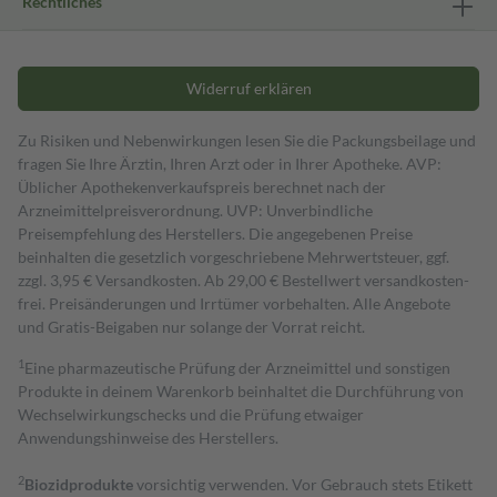
Rechtliches
Widerruf erklären
Zu Risiken und Nebenwirkungen lesen Sie die Packungsbeilage und
fragen Sie Ihre Ärztin, Ihren Arzt oder in Ihrer Apotheke. AVP:
Üblicher Apothekenverkaufspreis berechnet nach der
Arzneimittelpreisverordnung. UVP: Unverbindliche
Preisempfehlung des Herstellers. Die angegebenen Preise
beinhalten die gesetzlich vorgeschriebene Mehrwertsteuer, ggf.
zzgl. 3,95 € Versandkosten. Ab 29,00 € Bestell­wert versand­kosten­
frei. Preisänderungen und Irrtümer vorbehalten. Alle Angebote
und Gratis-Beigaben nur solange der Vorrat reicht.
1
Eine pharmazeutische Prüfung der Arzneimittel und sonstigen
Produkte in deinem Warenkorb beinhaltet die Durchführung von
Wechselwirkungschecks und die Prüfung etwaiger
Anwendungshinweise des Herstellers.
2
Biozidprodukte
vorsichtig verwenden. Vor Gebrauch stets Etikett