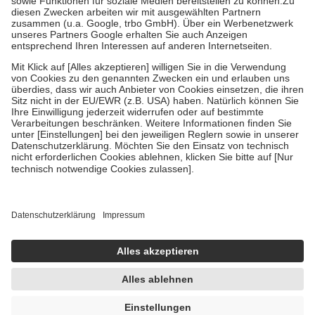
Zuzahlung zehn Prozent der Kosten sowie zehn Euro je
Verordnung.
Um das Engagement der Versicherten für ihre eigene Gesundheit zu
stärken und die besondere Stellung der Familie zu unterstützen,
fallen
keine Zuzahlungen
an bei:
• Kindern und Jugendlichen bis zum vollendeten 18. Lebensjahr
mit Ausnahme der Fahrkosten
• Untersuchungen zur Vorsorge und Früherkennung, die von der
GKV getragen werden
• empfohlenen Schutzimpfungen
• Harn- und Blutteststreifen
Wir nutzen Trusted Shops als unabhängigen Dienstleister für die
Einholung von Bewertungen. Trusted Shops hat Maßnahmen
getroffen, um sicherzustellen, dass es sich um echte Bewertungen
handelt. Mehr Informationen findest du hier:
https://help.etrusted.com/hc/de/articles/4419944605341
Einige Bilder und Inhalte wurden unter Zuhilfenahme künstlicher
Intelligenz erstellt.