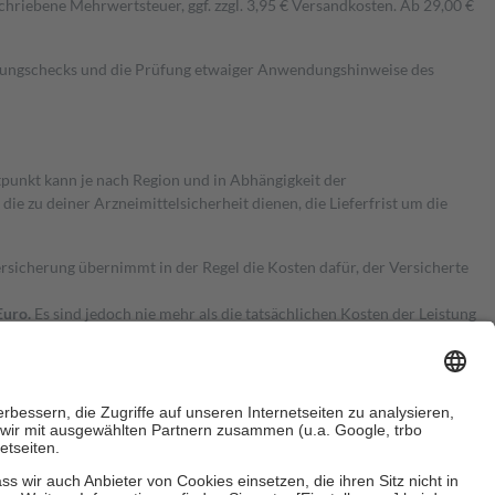
hriebene Mehrwertsteuer, ggf. zzgl. 3,95 € Versandkosten. Ab 29,00 €
kungschecks und die Prüfung etwaiger Anwendungshinweise des
itpunkt kann je nach Region und in Abhängigkeit der
 zu deiner Arzneimittelsicherheit dienen, die Lieferfrist um die
ersicherung übernimmt in der Regel die Kosten dafür, der Versicherte
Euro.
Es sind jedoch nie mehr als die tatsächlichen Kosten der Leistung
e Zuzahlungen
an bei: