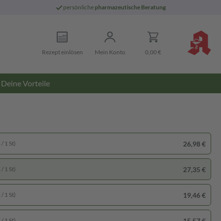
persönliche
pharmazeutische Beratung
Rezept einlösen
Mein Konto
0,00 €
Deine Vorteile
26,98 €
/ 1 St)
27,35 €
/ 1 St)
19,46 €
/ 1 St)
15,57 €
/ 1 St)