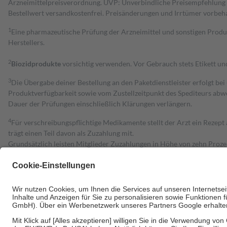
Arzneimittelpreisverordnung. UVP: Unverbindliche Preisempfehlung de
Bestell­wert versand­kosten­frei. Preisänderungen und Irrtümer vorbeh
1
Eine pharmazeutische Prüfung der Arzneimittel und sonstigen Pro
Herstellers.
2
Biozidprodukte
vorsichtig verwenden. Vor Gebrauch stets Etikett u
3
Die Übergabe deiner Bestellung an den Paketdienstleister erfolgt bei
Produktverfügbarkeit sowie vom Zustellzeitpunkt des Spediteurs abwe
Dauer der Prüfungen einschließlich Klärungen verlängern.
4
Für verschreibungspflichtige Medikamente stellt der Arzt ein Rezept 
trägt einen Teil davon als Zuzahlung mit.
Grundsätzlich leisten Mitglieder Zuzahlungen in Höhe von zehn Proz
zu entrichten.
Diese Regeln gelten grundsätzlich auch für Online-Apotheken.
Bei Heilmitteln und häuslicher Krankenpflege beträgt die Zuzahlung 
Um das Engagement der Versicherten für ihre eigene Gesundheit zu stä
• Kindern und Jugendlichen bis zum vollendeten 18. Lebensjahr mit
• Untersuchungen zur Vorsorge und Früherkennung, die von der GKV
• empfohlenen Schutzimpfungen