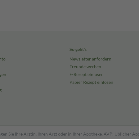
e
So geht's
nto
Newsletter anfordern
Freunde werben
gen
E-Rezept einlösen
Papier Rezept einlösen
g
gen Sie Ihre Ärztin, Ihren Arzt oder in Ihrer Apotheke. AVP: Üblicher A