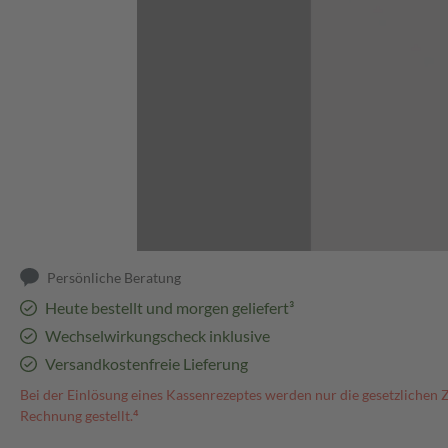
Abbildung kann abweichen
Persönliche Beratung
Heute bestellt und morgen geliefert³
Wechselwirkungscheck inklusive
Versandkostenfreie Lieferung
Bei der Einlösung eines Kassenrezeptes werden nur die gesetzlichen 
Rechnung gestellt.⁴