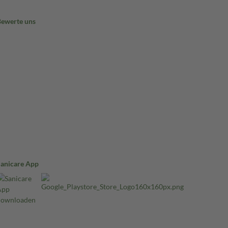
Bewerte uns
Sanicare App