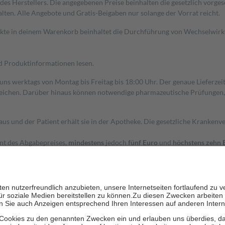
s Herstellers. Die angegebenen Preise beinhalten die gesetzlich vorgesc
alten. Alle Angebote und Gratis-Beigaben nur solange der Vorrat reicht.
dukte in deinem Warenkorb beinhaltet die Durchführung von Wechselwir
nd Produktinformationen lesen.
 uns werktags von Montag bis Freitag bis 18:00 Uhr. Der genaue Lieferze
ichen. Darüber hinaus können notwendige pharmazeutische Prüfungen, die
aus und der Patient erhält sie in der Apotheke. Die gesetzliche Krankenv
ent des Abgabepreises,
mindestens
jedoch
fünf Euro
und
höchstens zehn 
zehn Prozent der Kosten sowie zehn Euro je Verordnung.
rken und die besondere Stellung der Familie zu unterstützen, fallen
kein
 Ausnahme der Fahrkosten
 getragen werden