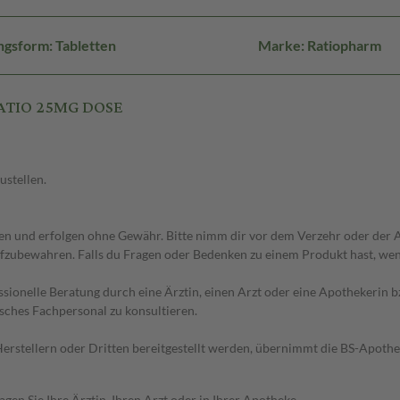
gsform: Tabletten
Marke: Ratiopharm
RATIO 25MG DOSE
ustellen.
 und erfolgen ohne Gewähr. Bitte nimm dir vor dem Verzehr oder der An
fzubewahren. Falls du Fragen oder Bedenken zu einem Produkt hast, wende
essionelle Beratung durch eine Ärztin, einen Arzt oder eine Apothekerin
sches Fachpersonal zu konsultieren.
n Herstellern oder Dritten bereitgestellt werden, übernimmt die BS-Apot
en Sie Ihre Ärztin, Ihren Arzt oder in Ihrer Apotheke.