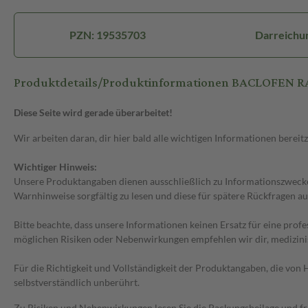
PZN: 19535703
Darreichun
Produktdetails/Produktinformationen BACLOFEN 
Diese Seite wird gerade überarbeitet!
Wir arbeiten daran, dir hier bald alle wichtigen Informationen bereitz
Wichtiger Hinweis:
Unsere Produktangaben dienen ausschließlich zu Informationszwecken
Warnhinweise sorgfältig zu lesen und diese für spätere Rückfragen au
Bitte beachte, dass unsere Informationen keinen Ersatz für eine prof
möglichen Risiken oder Nebenwirkungen empfehlen wir dir, medizini
Für die Richtigkeit und Vollständigkeit der Produktangaben, die vo
selbstverständlich unberührt.
Zu Risiken und Nebenwirkungen lesen Sie die Packungsbeilage und frag