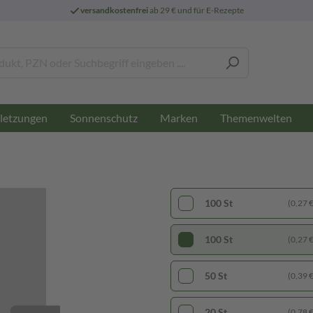
versandkostenfrei
ab 29 € und für E-Rezepte
letzungen
Sonnenschutz
Marken
Themenwelten
100 St
(0,27 € 
100 St
(0,27 € 
50 St
(0,39 € 
20 St
(0,78 € 