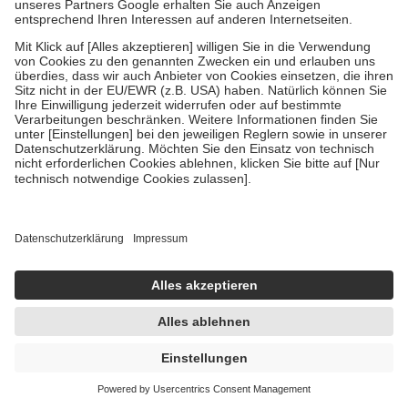
Um das Engagement der Versicherten für ihre eigene Gesundheit zu
stärken und die besondere Stellung der Familie zu unterstützen,
fallen
keine Zuzahlungen
an bei:
• Kindern und Jugendlichen bis zum vollendeten 18. Lebensjahr
mit Ausnahme der Fahrkosten
• Untersuchungen zur Vorsorge und Früherkennung, die von der
GKV getragen werden
• empfohlenen Schutzimpfungen
• Harn- und Blutteststreifen
Wir nutzen Trusted Shops als unabhängigen Dienstleister für die
Einholung von Bewertungen. Trusted Shops hat Maßnahmen
getroffen, um sicherzustellen, dass es sich um echte Bewertungen
handelt. Mehr Informationen findest du hier:
https://help.etrusted.com/hc/de/articles/4419944605341
Einige Bilder und Inhalte wurden unter Zuhilfenahme künstlicher
Intelligenz erstellt.