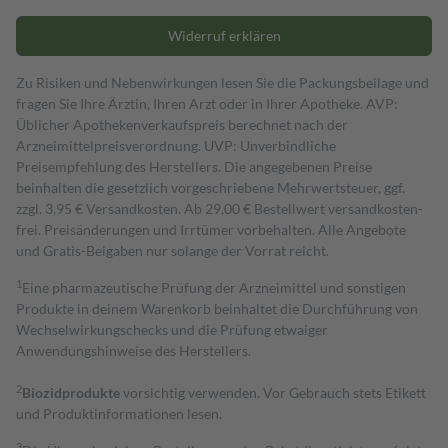
Widerruf erklären
Zu Risiken und Nebenwirkungen lesen Sie die Packungsbeilage und
fragen Sie Ihre Ärztin, Ihren Arzt oder in Ihrer Apotheke. AVP:
Üblicher Apothekenverkaufspreis berechnet nach der
Arzneimittelpreisverordnung. UVP: Unverbindliche
Preisempfehlung des Herstellers. Die angegebenen Preise
beinhalten die gesetzlich vorgeschriebene Mehrwertsteuer, ggf.
zzgl. 3,95 € Versandkosten. Ab 29,00 € Bestell­wert versand­kosten­
frei. Preisänderungen und Irrtümer vorbehalten. Alle Angebote
und Gratis-Beigaben nur solange der Vorrat reicht.
1
Eine pharmazeutische Prüfung der Arzneimittel und sonstigen
Produkte in deinem Warenkorb beinhaltet die Durchführung von
Wechselwirkungschecks und die Prüfung etwaiger
Anwendungshinweise des Herstellers.
2
Biozidprodukte
vorsichtig verwenden. Vor Gebrauch stets Etikett
und Produktinformationen lesen.
3