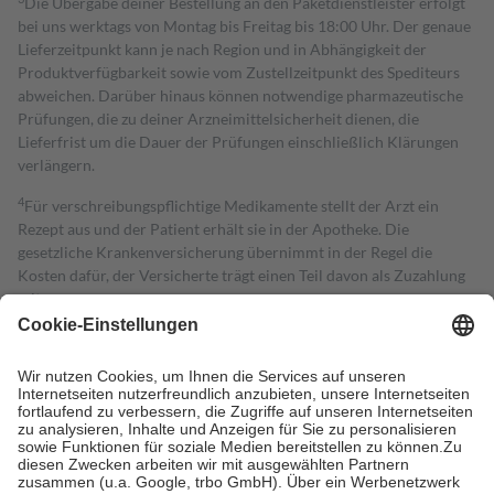
Die Übergabe deiner Bestellung an den Paketdienstleister erfolgt
bei uns werktags von Montag bis Freitag bis 18:00 Uhr. Der genaue
Lieferzeitpunkt kann je nach Region und in Abhängigkeit der
Produktverfügbarkeit sowie vom Zustellzeitpunkt des Spediteurs
abweichen. Darüber hinaus können notwendige pharmazeutische
Prüfungen, die zu deiner Arzneimittelsicherheit dienen, die
Lieferfrist um die Dauer der Prüfungen einschließlich Klärungen
verlängern.
4
Für verschreibungspflichtige Medikamente stellt der Arzt ein
Rezept aus und der Patient erhält sie in der Apotheke. Die
gesetzliche Krankenversicherung übernimmt in der Regel die
Kosten dafür, der Versicherte trägt einen Teil davon als Zuzahlung
mit.
Grundsätzlich leisten Mitglieder Zuzahlungen in Höhe von zehn
Prozent des Abgabepreises,
mindestens
jedoch
fünf Euro
und
höchstens zehn Euro.
Es sind jedoch nie mehr als die tatsächlichen
Kosten der Leistung zu entrichten.
Diese Regeln gelten grundsätzlich auch für Online-Apotheken.
Bei Heilmitteln und häuslicher Krankenpflege beträgt die
Zuzahlung zehn Prozent der Kosten sowie zehn Euro je
Verordnung.