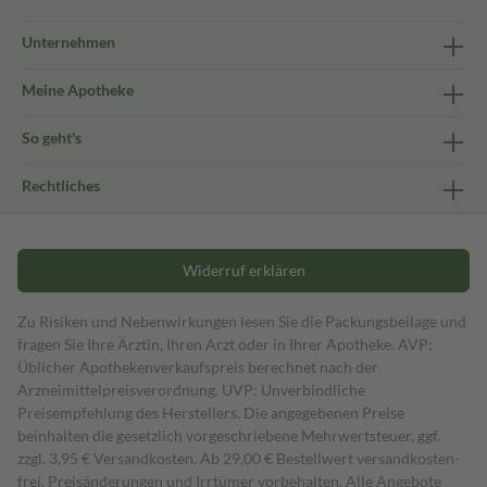
Unternehmen
Meine Apotheke
So geht's
Rechtliches
Widerruf erklären
Zu Risiken und Nebenwirkungen lesen Sie die Packungsbeilage und
fragen Sie Ihre Ärztin, Ihren Arzt oder in Ihrer Apotheke. AVP:
Üblicher Apothekenverkaufspreis berechnet nach der
Arzneimittelpreisverordnung. UVP: Unverbindliche
Preisempfehlung des Herstellers. Die angegebenen Preise
beinhalten die gesetzlich vorgeschriebene Mehrwertsteuer, ggf.
zzgl. 3,95 € Versandkosten. Ab 29,00 € Bestell­wert versand­kosten­
frei. Preisänderungen und Irrtümer vorbehalten. Alle Angebote