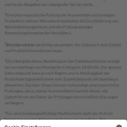
und Gratis-Beigaben nur solange der Vorrat reicht.
1
Eine pharmazeutische Prüfung der Arzneimittel und sonstigen
Produkte in deinem Warenkorb beinhaltet die Durchführung von
Wechselwirkungschecks und die Prüfung etwaiger
Anwendungshinweise des Herstellers.
2
Biozidprodukte
vorsichtig verwenden. Vor Gebrauch stets Etikett
und Produktinformationen lesen.
3
Die Übergabe deiner Bestellung an den Paketdienstleister erfolgt
bei uns werktags von Montag bis Freitag bis 18:00 Uhr. Der genaue
Lieferzeitpunkt kann je nach Region und in Abhängigkeit der
Produktverfügbarkeit sowie vom Zustellzeitpunkt des Spediteurs
abweichen. Darüber hinaus können notwendige pharmazeutische
Prüfungen, die zu deiner Arzneimittelsicherheit dienen, die
Lieferfrist um die Dauer der Prüfungen einschließlich Klärungen
verlängern.
4
Für verschreibungspflichtige Medikamente stellt der Arzt ein
Rezept aus und der Patient erhält sie in der Apotheke. Die
gesetzliche Krankenversicherung übernimmt in der Regel die