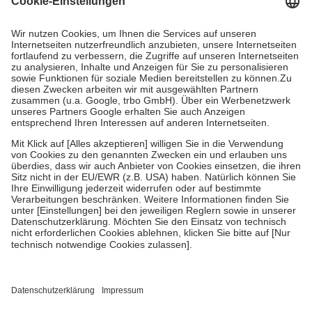
Kosten dafür, der Versicherte trägt einen Teil davon als Zuzahlung
mit.
Grundsätzlich leisten Mitglieder Zuzahlungen in Höhe von zehn
Prozent des Abgabepreises,
mindestens
jedoch
fünf Euro
und
höchstens zehn Euro.
Es sind jedoch nie mehr als die tatsächlichen
Kosten der Leistung zu entrichten.
Diese Regeln gelten grundsätzlich auch für Online-Apotheken.
Bei Heilmitteln und häuslicher Krankenpflege beträgt die
Zuzahlung zehn Prozent der Kosten sowie zehn Euro je
Verordnung.
Um das Engagement der Versicherten für ihre eigene Gesundheit zu
stärken und die besondere Stellung der Familie zu unterstützen,
fallen
keine Zuzahlungen
an bei:
• Kindern und Jugendlichen bis zum vollendeten 18. Lebensjahr
mit Ausnahme der Fahrkosten
• Untersuchungen zur Vorsorge und Früherkennung, die von der
GKV getragen werden
• empfohlenen Schutzimpfungen
• Harn- und Blutteststreifen
Wir nutzen Trusted Shops als unabhängigen Dienstleister für die