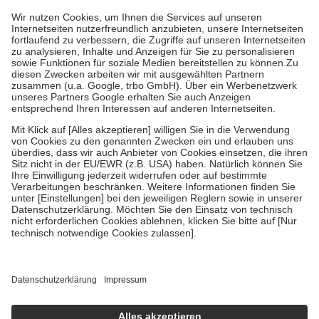
höchstens zehn Euro.
Es sind jedoch nie mehr als die tatsächlichen
Kosten der Leistung zu entrichten.
Diese Regeln gelten grundsätzlich auch für Online-Apotheken.
Bei Heilmitteln und häuslicher Krankenpflege beträgt die
Zuzahlung zehn Prozent der Kosten sowie zehn Euro je
Verordnung.
Um das Engagement der Versicherten für ihre eigene Gesundheit zu
stärken und die besondere Stellung der Familie zu unterstützen,
fallen
keine Zuzahlungen
an bei:
• Kindern und Jugendlichen bis zum vollendeten 18. Lebensjahr
mit Ausnahme der Fahrkosten
• Untersuchungen zur Vorsorge und Früherkennung, die von der
GKV getragen werden
• empfohlenen Schutzimpfungen
• Harn- und Blutteststreifen
Wir nutzen Trusted Shops als unabhängigen Dienstleister für die
Einholung von Bewertungen. Trusted Shops hat Maßnahmen
getroffen, um sicherzustellen, dass es sich um echte Bewertungen
handelt. Mehr Informationen findest du hier:
https://help.etrusted.com/hc/de/articles/4419944605341