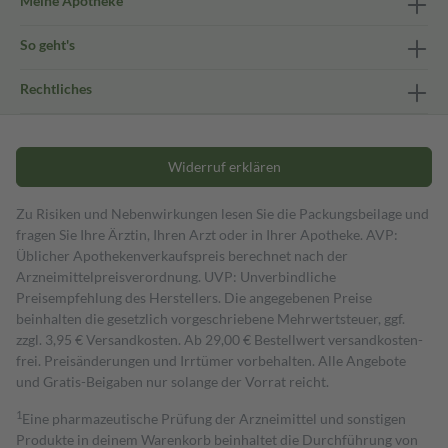
Meine Apotheke
So geht's
Rechtliches
Widerruf erklären
Zu Risiken und Nebenwirkungen lesen Sie die Packungsbeilage und
fragen Sie Ihre Ärztin, Ihren Arzt oder in Ihrer Apotheke. AVP:
Üblicher Apothekenverkaufspreis berechnet nach der
Arzneimittelpreisverordnung. UVP: Unverbindliche
Preisempfehlung des Herstellers. Die angegebenen Preise
beinhalten die gesetzlich vorgeschriebene Mehrwertsteuer, ggf.
zzgl. 3,95 € Versandkosten. Ab 29,00 € Bestell­wert versand­kosten­
frei. Preisänderungen und Irrtümer vorbehalten. Alle Angebote
und Gratis-Beigaben nur solange der Vorrat reicht.
1
Eine pharmazeutische Prüfung der Arzneimittel und sonstigen
Produkte in deinem Warenkorb beinhaltet die Durchführung von