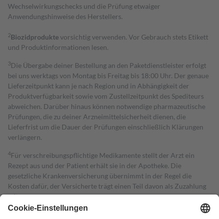
Wechselwirkungschecks und die Prüfung etwaiger
Anwendungshinweise des Herstellers.
2
Biozidprodukte
vorsichtig verwenden. Vor Gebrauch stets Etikett
und Produktinformationen lesen.
3
Die Übergabe deiner Bestellung an den Paketdienstleister erfolgt
bei uns werktags von Montag bis Freitag bis 18:00 Uhr. Der genaue
Lieferzeitpunkt kann je nach Region und in Abhängigkeit der
Produktverfügbarkeit sowie vom Zustellzeitpunkt des Spediteurs
abweichen. Darüber hinaus können notwendige pharmazeutische
Prüfungen, die zu deiner Arzneimittelsicherheit dienen, die
Lieferfrist um die Dauer der Prüfungen einschließlich Klärungen
verlängern.
4
Für verschreibungspflichtige Medikamente stellt der Arzt ein
Rezept aus und der Patient erhält sie in der Apotheke. Die
gesetzliche Krankenversicherung übernimmt in der Regel die
Kosten dafür, der Versicherte trägt einen Teil davon als Zuzahlung
mit.
Grundsätzlich leisten Mitglieder Zuzahlungen in Höhe von zehn
Prozent des Abgabepreises,
mindestens
jedoch
fünf Euro
und