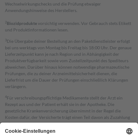
Wechselwirkungschecks und die Prüfung etwaiger
Anwendungshinweise des Herstellers.
2
Biozidprodukte
vorsichtig verwenden. Vor Gebrauch stets Etikett
und Produktinformationen lesen.
3
Die Übergabe deiner Bestellung an den Paketdienstleister erfolgt
bei uns werktags von Montag bis Freitag bis 18:00 Uhr. Der genaue
Lieferzeitpunkt kann je nach Region und in Abhängigkeit der
Produktverfügbarkeit sowie vom Zustellzeitpunkt des Spediteurs
abweichen. Darüber hinaus können notwendige pharmazeutische
Prüfungen, die zu deiner Arzneimittelsicherheit dienen, die
Lieferfrist um die Dauer der Prüfungen einschließlich Klärungen
verlängern.
4
Für verschreibungspflichtige Medikamente stellt der Arzt ein
Rezept aus und der Patient erhält sie in der Apotheke. Die
gesetzliche Krankenversicherung übernimmt in der Regel die
Kosten dafür, der Versicherte trägt einen Teil davon als Zuzahlung
mit.
Grundsätzlich leisten Mitglieder Zuzahlungen in Höhe von zehn
Prozent des Abgabepreises,
mindestens
jedoch
fünf Euro
und