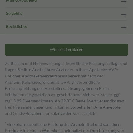
Meine Apotheke
So geht's
Rechtliches
Widerruf erklären
Zu Risiken und Nebenwirkungen lesen Sie die Packungsbeilage und
fragen Sie Ihre Ärztin, Ihren Arzt oder in Ihrer Apotheke. AVP:
Üblicher Apothekenverkaufspreis berechnet nach der
Arzneimittelpreisverordnung. UVP: Unverbindliche
Preisempfehlung des Herstellers. Die angegebenen Preise
beinhalten die gesetzlich vorgeschriebene Mehrwertsteuer, ggf.
zzgl. 3,95 € Versandkosten. Ab 29,00 € Bestell­wert versand­kosten­
frei. Preisänderungen und Irrtümer vorbehalten. Alle Angebote
und Gratis-Beigaben nur solange der Vorrat reicht.
1
Eine pharmazeutische Prüfung der Arzneimittel und sonstigen
Produkte in deinem Warenkorb beinhaltet die Durchführung von