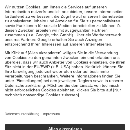
höchstens zehn Euro.
Es sind jedoch nie mehr als die tatsächlichen
Kosten der Leistung zu entrichten.
Diese Regeln gelten grundsätzlich auch für Online-Apotheken.
Bei Heilmitteln und häuslicher Krankenpflege beträgt die
Zuzahlung zehn Prozent der Kosten sowie zehn Euro je
Verordnung.
Um das Engagement der Versicherten für ihre eigene Gesundheit zu
stärken und die besondere Stellung der Familie zu unterstützen,
fallen
keine Zuzahlungen
an bei:
• Kindern und Jugendlichen bis zum vollendeten 18. Lebensjahr
mit Ausnahme der Fahrkosten
• Untersuchungen zur Vorsorge und Früherkennung, die von der
GKV getragen werden
• empfohlenen Schutzimpfungen
• Harn- und Blutteststreifen
Wir nutzen Trusted Shops als unabhängigen Dienstleister für die
Einholung von Bewertungen. Trusted Shops hat Maßnahmen
getroffen, um sicherzustellen, dass es sich um echte Bewertungen
handelt. Mehr Informationen findest du hier:
https://help.etrusted.com/hc/de/articles/4419944605341