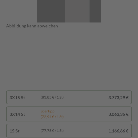
Abbildung kann abweichen
3X15 St
3.773,29 €
(83,85 € / 1 St)
Spartipp
3X14 St
3.063,35 €
(72,94 € / 1 St)
15 St
1.166,66 €
(77,78 € / 1 St)