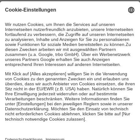
mit.
Grundsätzlich leisten Mitglieder Zuzahlungen in Höhe von zehn
Prozent des Abgabepreises,
mindestens
jedoch
fünf Euro
und
höchstens zehn Euro.
Es sind jedoch nie mehr als die tatsächlichen
Kosten der Leistung zu entrichten.
Diese Regeln gelten grundsätzlich auch für Online-Apotheken.
Bei Heilmitteln und häuslicher Krankenpflege beträgt die
Zuzahlung zehn Prozent der Kosten sowie zehn Euro je
Verordnung.
Um das Engagement der Versicherten für ihre eigene Gesundheit zu
stärken und die besondere Stellung der Familie zu unterstützen,
fallen
keine Zuzahlungen
an bei:
• Kindern und Jugendlichen bis zum vollendeten 18. Lebensjahr
mit Ausnahme der Fahrkosten
• Untersuchungen zur Vorsorge und Früherkennung, die von der
GKV getragen werden
• empfohlenen Schutzimpfungen
• Harn- und Blutteststreifen
Wir nutzen Trusted Shops als unabhängigen Dienstleister für die
Einholung von Bewertungen. Trusted Shops hat Maßnahmen
getroffen, um sicherzustellen, dass es sich um echte Bewertungen