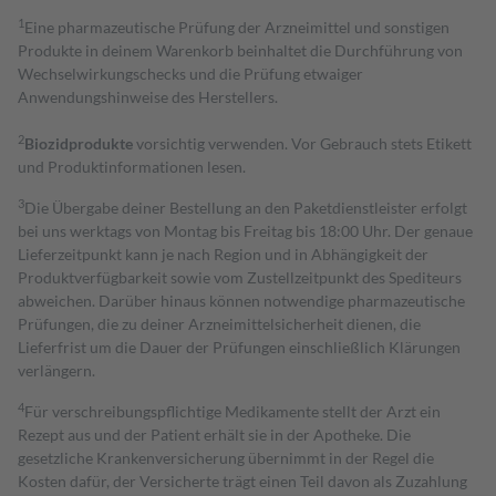
1
Eine pharmazeutische Prüfung der Arzneimittel und sonstigen
Produkte in deinem Warenkorb beinhaltet die Durchführung von
Wechselwirkungschecks und die Prüfung etwaiger
Anwendungshinweise des Herstellers.
2
Biozidprodukte
vorsichtig verwenden. Vor Gebrauch stets Etikett
und Produktinformationen lesen.
3
Die Übergabe deiner Bestellung an den Paketdienstleister erfolgt
bei uns werktags von Montag bis Freitag bis 18:00 Uhr. Der genaue
Lieferzeitpunkt kann je nach Region und in Abhängigkeit der
Produktverfügbarkeit sowie vom Zustellzeitpunkt des Spediteurs
abweichen. Darüber hinaus können notwendige pharmazeutische
Prüfungen, die zu deiner Arzneimittelsicherheit dienen, die
Lieferfrist um die Dauer der Prüfungen einschließlich Klärungen
verlängern.
4
Für verschreibungspflichtige Medikamente stellt der Arzt ein
Rezept aus und der Patient erhält sie in der Apotheke. Die
gesetzliche Krankenversicherung übernimmt in der Regel die
Kosten dafür, der Versicherte trägt einen Teil davon als Zuzahlung