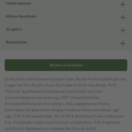
Unternehmen
Meine Apotheke
So geht's
Rechtliches
Widerruf erklären
Zu Risiken und Nebenwirkungen lesen Sie die Packungsbeilage und
fragen Sie Ihre Ärztin, Ihren Arzt oder in Ihrer Apotheke. AVP:
Üblicher Apothekenverkaufspreis berechnet nach der
Arzneimittelpreisverordnung. UVP: Unverbindliche
Preisempfehlung des Herstellers. Die angegebenen Preise
beinhalten die gesetzlich vorgeschriebene Mehrwertsteuer, ggf.
zzgl. 3,95 € Versandkosten. Ab 29,00 € Bestell­wert versand­kosten­
frei. Preisänderungen und Irrtümer vorbehalten. Alle Angebote
und Gratis-Beigaben nur solange der Vorrat reicht.