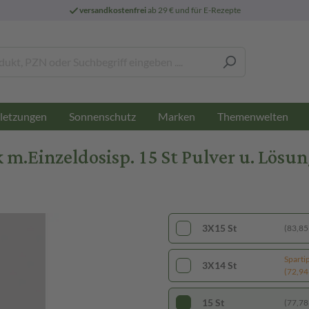
versandkostenfrei
ab 29 € und für E-Rezepte
letzungen
Sonnenschutz
Marken
Themenwelten
inzeldosisp. 15 St Pulver u. Lösung
3X15 St
(83,85 
Sparti
3X14 St
(72,94 
15 St
(77,78 