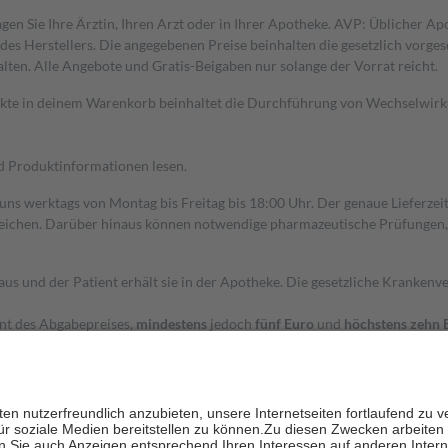
gen Sie Ihre Ärztin, Ihren Arzt oder in Ihrer Apotheke. AVP: Üblicher A
s Herstellers. Die angegebenen Preise beinhalten die gesetzlich vorgesc
alten. Alle Angebote und Gratis-Beigaben nur solange der Vorrat reicht.
dukte in deinem Warenkorb beinhaltet die Durchführung von Wechselwir
nd Produktinformationen lesen.
 uns werktags von Montag bis Freitag bis 18:00 Uhr. Der genaue Lieferze
ichen. Darüber hinaus können notwendige pharmazeutische Prüfungen, die
aus und der Patient erhält sie in der Apotheke. Die gesetzliche Krankenv
ent des Abgabepreises,
mindestens
jedoch
fünf Euro
und
höchstens zehn 
zehn Prozent der Kosten sowie zehn Euro je Verordnung.
rken und die besondere Stellung der Familie zu unterstützen, fallen
kein
 Ausnahme der Fahrkosten