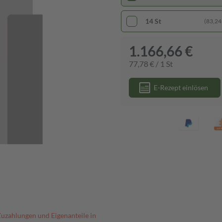
14 St
(83,24 
1.166,66 €
77,78 € / 1 St
E-Rezept einlösen
Zuzahlungen und Eigenanteile in