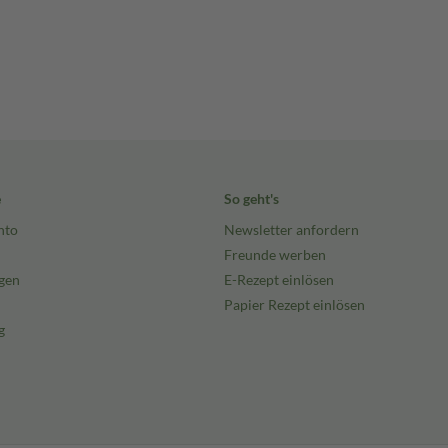
e
So geht's
nto
Newsletter anfordern
Freunde werben
gen
E-Rezept einlösen
Papier Rezept einlösen
g