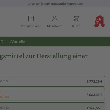
persönliche
pharmazeutische Beratung
Rezept einlösen
Mein Konto
0,00 €
Deine Vorteile
smittel zur Herstellung einer
3.773,29 €
€ / 1 St)
pp
3.063,35 €
€ / 1 St)
1.166,66 €
€ / 1 St)