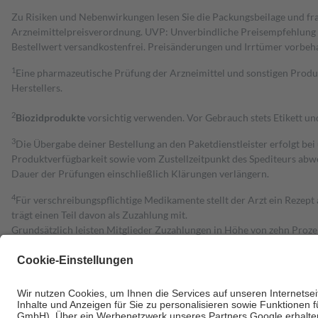
Zu Risiken und Nebenwirkungen lesen Sie die Packungsbeilage und fra
Arzneimittelpreisverordnung. UVP: Unverbindliche Preisempfehlung de
Bestell­wert versand­kosten­frei. Preisänderungen und Irrtümer vorbeh
1
Eine pharmazeutische Prüfung der Arzneimittel und sonstigen Pro
Herstellers.
2
Biozidprodukte
vorsichtig verwenden. Vor Gebrauch stets Etikett u
3
Die Übergabe deiner Bestellung an den Paketdienstleister erfolgt bei
Produktverfügbarkeit sowie vom Zustellzeitpunkt des Spediteurs abwe
Dauer der Prüfungen einschließlich Klärungen verlängern.
4
Für verschreibungspflichtige Medikamente stellt der Arzt ein Rezept 
trägt einen Teil davon als Zuzahlung mit.
Grundsätzlich leisten Mitglieder Zuzahlungen in Höhe von zehn Proz
zu entrichten.
Diese Regeln gelten grundsätzlich auch für Online-Apotheken.
Bei Heilmitteln und häuslicher Krankenpflege beträgt die Zuzahlung 
Um das Engagement der Versicherten für ihre eigene Gesundheit zu stä
• Kindern und Jugendlichen bis zum vollendeten 18. Lebensjahr mit