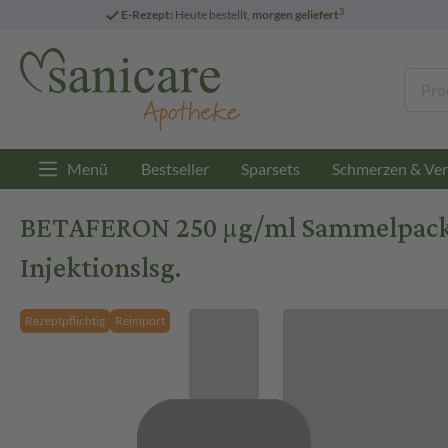
3
E-Rezept:
Heute bestellt,
morgen geliefert
Menü
Bestseller
Sparsets
Schmerzen & Ver
BETAFERON 250 µg/ml Sammelpack m.E
Injektionslsg.
Rezeptpflichtig
Reimport