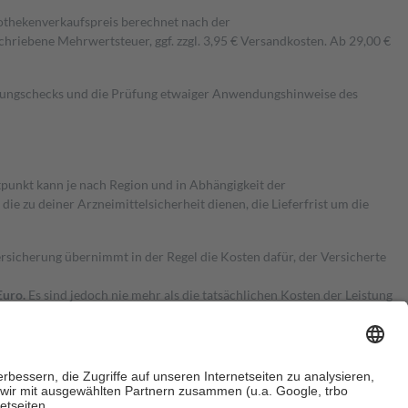
pothekenverkaufspreis berechnet nach der
hriebene Mehrwertsteuer, ggf. zzgl. 3,95 € Versandkosten. Ab 29,00 €
kungschecks und die Prüfung etwaiger Anwendungshinweise des
itpunkt kann je nach Region und in Abhängigkeit der
 zu deiner Arzneimittelsicherheit dienen, die Lieferfrist um die
ersicherung übernimmt in der Regel die Kosten dafür, der Versicherte
Euro.
Es sind jedoch nie mehr als die tatsächlichen Kosten der Leistung
e Zuzahlungen
an bei: