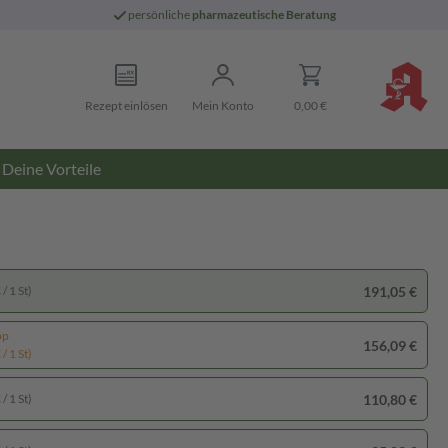
persönliche
pharmazeutische Beratung
Rezept einlösen
Mein Konto
0,00 €
Deine Vorteile
191,05 €
/ 1 St)
pp
156,09 €
/ 1 St)
110,80 €
/ 1 St)