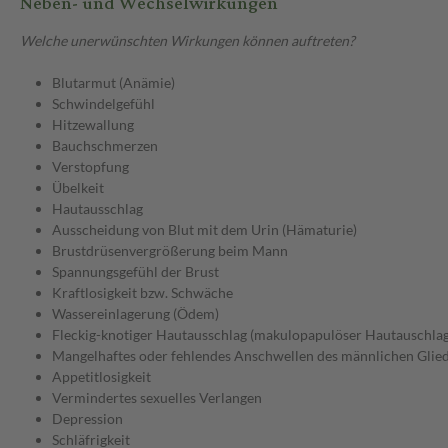
Neben- und Wechselwirkungen
Welche unerwünschten Wirkungen können auftreten?
Blutarmut (Anämie)
Schwindelgefühl
Hitzewallung
Bauchschmerzen
Verstopfung
Übelkeit
Hautausschlag
Ausscheidung von Blut mit dem Urin (Hämaturie)
Brustdrüsenvergrößerung beim Mann
Spannungsgefühl der Brust
Kraftlosigkeit bzw. Schwäche
Wassereinlagerung (Ödem)
Fleckig-knotiger Hautausschlag (makulopapulöser Hautauschlag
Mangelhaftes oder fehlendes Anschwellen des männlichen Glied
Appetitlosigkeit
Vermindertes sexuelles Verlangen
Depression
Schläfrigkeit