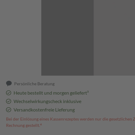
Abbildung kann abweichen
Persönliche Beratung
Heute bestellt und morgen geliefert³
Wechselwirkungscheck inklusive
Versandkostenfreie Lieferung
Bei der Einlösung eines Kassenrezeptes werden nur die gesetzlichen 
Rechnung gestellt.⁴