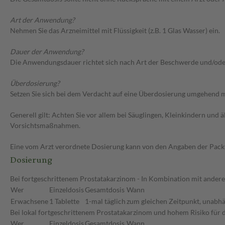
Art der Anwendung?
Nehmen Sie das Arzneimittel mit Flüssigkeit (z.B. 1 Glas Wasser) ein.
Dauer der Anwendung?
Die Anwendungsdauer richtet sich nach Art der Beschwerde und/ode
Überdosierung?
Setzen Sie sich bei dem Verdacht auf eine Überdosierung umgehend m
Generell gilt: Achten Sie vor allem bei Säuglingen, Kleinkindern un
Vorsichtsmaßnahmen.
Eine vom Arzt verordnete Dosierung kann von den Angaben der Packun
Dosierung
Bei fortgeschrittenem Prostatakarzinom - In Kombination mit ander
Wer
Einzeldosis
Gesamtdosis
Wann
Erwachsene
1 Tablette
1-mal täglich
zum gleichen Zeitpunkt, unabhä
Bei lokal fortgeschrittenem Prostatakarzinom und hohem Risiko für d
Wer
Einzeldosis
Gesamtdosis
Wann