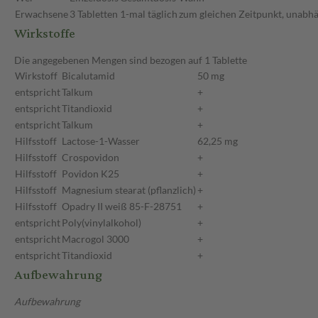
Erwachsene
3 Tabletten
1-mal täglich
zum gleichen Zeitpunkt, unabhä
Wirkstoffe
Die angegebenen Mengen sind bezogen auf 1 Tablette
Wirkstoff
Bicalutamid
50 mg
entspricht
Talkum
+
entspricht
Titandioxid
+
entspricht
Talkum
+
Hilfsstoff
Lactose-1-Wasser
62,25 mg
Hilfsstoff
Crospovidon
+
Hilfsstoff
Povidon K25
+
Hilfsstoff
Magnesium stearat (pflanzlich)
+
Hilfsstoff
Opadry II weiß 85-F-28751
+
entspricht
Poly(vinylalkohol)
+
entspricht
Macrogol 3000
+
entspricht
Titandioxid
+
Aufbewahrung
Aufbewahrung