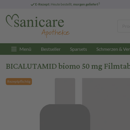
3
E-Rezept:
Heute bestellt,
morgen geliefert
Menü
Bestseller
Sparsets
Schmerzen & Ver
BICALUTAMID biomo 50 mg Filmtable
Rezeptpflichtig