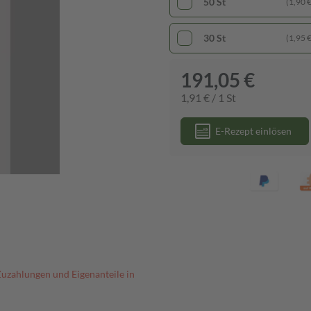
50 St
(1,90 € 
30 St
(1,95 € 
191,05 €
1,91 € / 1 St
E-Rezept einlösen
Zuzahlungen und Eigenanteile in