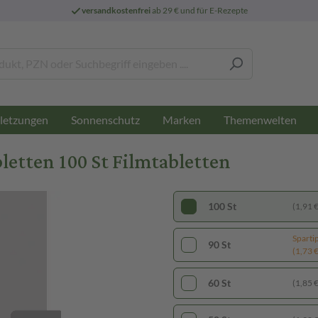
versandkostenfrei
ab 29 € und für E-Rezepte
letzungen
Sonnenschutz
Marken
Themenwelten
tten 100 St Filmtabletten
100 St
(1,91 € 
Sparti
90 St
(1,73 € 
60 St
(1,85 € 