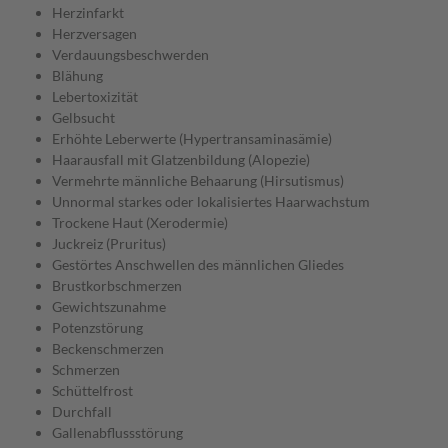
Herzinfarkt
Herzversagen
Verdauungsbeschwerden
Blähung
Lebertoxizität
Gelbsucht
Erhöhte Leberwerte (Hypertransaminasämie)
Haarausfall mit Glatzenbildung (Alopezie)
Vermehrte männliche Behaarung (Hirsutismus)
Unnormal starkes oder lokalisiertes Haarwachstum
Trockene Haut (Xerodermie)
Juckreiz (Pruritus)
Gestörtes Anschwellen des männlichen Gliedes
Brustkorbschmerzen
Gewichtszunahme
Potenzstörung
Beckenschmerzen
Schmerzen
Schüttelfrost
Durchfall
Gallenabflussstörung