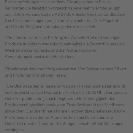
Preisempfehlung des Herstellers. Die angegebenen Preise
beinhalten die gesetzlich vorgeschriebene Mehrwertsteuer, ggf.
zzgl. 3,95 € Versandkosten. Ab 29,00 € Bestell­wert versand­kosten­
frei. Preisänderungen und Irrtümer vorbehalten. Alle Angebote
und Gratis-Beigaben nur solange der Vorrat reicht.
1
Eine pharmazeutische Prüfung der Arzneimittel und sonstigen
Produkte in deinem Warenkorb beinhaltet die Durchführung von
Wechselwirkungschecks und die Prüfung etwaiger
Anwendungshinweise des Herstellers.
2
Biozidprodukte
vorsichtig verwenden. Vor Gebrauch stets Etikett
und Produktinformationen lesen.
3
Die Übergabe deiner Bestellung an den Paketdienstleister erfolgt
bei uns werktags von Montag bis Freitag bis 18:00 Uhr. Der genaue
Lieferzeitpunkt kann je nach Region und in Abhängigkeit der
Produktverfügbarkeit sowie vom Zustellzeitpunkt des Spediteurs
abweichen. Darüber hinaus können notwendige pharmazeutische
Prüfungen, die zu deiner Arzneimittelsicherheit dienen, die
Lieferfrist um die Dauer der Prüfungen einschließlich Klärungen
verlängern.