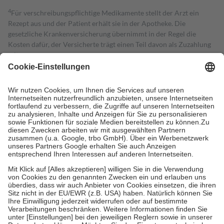
4
Für verschreibungspflichtige Medikamente stellt der Arzt ein
Rezept aus und der Patient erhält sie in der Apotheke. Die
gesetzliche Krankenversicherung übernimmt in der Regel die
Kosten dafür, der Versicherte trägt einen Teil davon als Zuzahlung
mit.
Grundsätzlich leisten Mitglieder Zuzahlungen in Höhe von zehn
Prozent des Abgabepreises,
mindestens
jedoch
fünf Euro
und
höchstens zehn Euro.
Es sind jedoch nie mehr als die tatsächlichen
Kosten der Leistung zu entrichten.
Diese Regeln gelten grundsätzlich auch für Online-Apotheken.
Bei Heilmitteln und häuslicher Krankenpflege beträgt die
Zuzahlung zehn Prozent der Kosten sowie zehn Euro je
Verordnung.
Um das Engagement der Versicherten für ihre eigene Gesundheit zu
stärken und die besondere Stellung der Familie zu unterstützen,
fallen
keine Zuzahlungen
an bei:
• Kindern und Jugendlichen bis zum vollendeten 18. Lebensjahr
mit Ausnahme der Fahrkosten
• Untersuchungen zur Vorsorge und Früherkennung, die von der
GKV getragen werden
• empfohlenen Schutzimpfungen