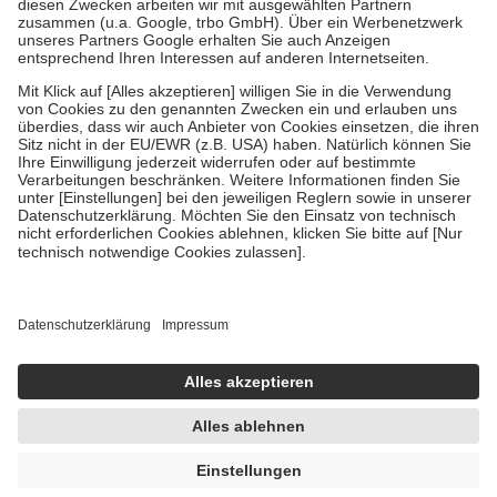
Zuzahlung zehn Prozent der Kosten sowie zehn Euro je
Verordnung.
Um das Engagement der Versicherten für ihre eigene Gesundheit zu
stärken und die besondere Stellung der Familie zu unterstützen,
fallen
keine Zuzahlungen
an bei:
• Kindern und Jugendlichen bis zum vollendeten 18. Lebensjahr
mit Ausnahme der Fahrkosten
• Untersuchungen zur Vorsorge und Früherkennung, die von der
GKV getragen werden
• empfohlenen Schutzimpfungen
• Harn- und Blutteststreifen
Wir nutzen Trusted Shops als unabhängigen Dienstleister für die
Einholung von Bewertungen. Trusted Shops hat Maßnahmen
getroffen, um sicherzustellen, dass es sich um echte Bewertungen
handelt. Mehr Informationen findest du hier:
https://help.etrusted.com/hc/de/articles/4419944605341
Einige Bilder und Inhalte wurden unter Zuhilfenahme künstlicher
Intelligenz erstellt.