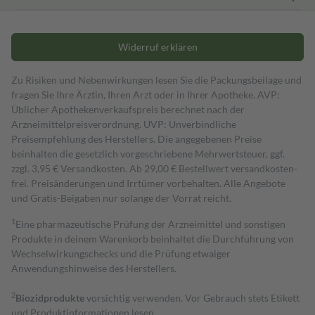
Widerruf erklären
Zu Risiken und Nebenwirkungen lesen Sie die Packungsbeilage und
fragen Sie Ihre Ärztin, Ihren Arzt oder in Ihrer Apotheke. AVP:
Üblicher Apothekenverkaufspreis berechnet nach der
Arzneimittelpreisverordnung. UVP: Unverbindliche
Preisempfehlung des Herstellers. Die angegebenen Preise
beinhalten die gesetzlich vorgeschriebene Mehrwertsteuer, ggf.
zzgl. 3,95 € Versandkosten. Ab 29,00 € Bestell­wert versand­kosten­
frei. Preisänderungen und Irrtümer vorbehalten. Alle Angebote
und Gratis-Beigaben nur solange der Vorrat reicht.
1
Eine pharmazeutische Prüfung der Arzneimittel und sonstigen
Produkte in deinem Warenkorb beinhaltet die Durchführung von
Wechselwirkungschecks und die Prüfung etwaiger
Anwendungshinweise des Herstellers.
2
Biozidprodukte
vorsichtig verwenden. Vor Gebrauch stets Etikett
und Produktinformationen lesen.