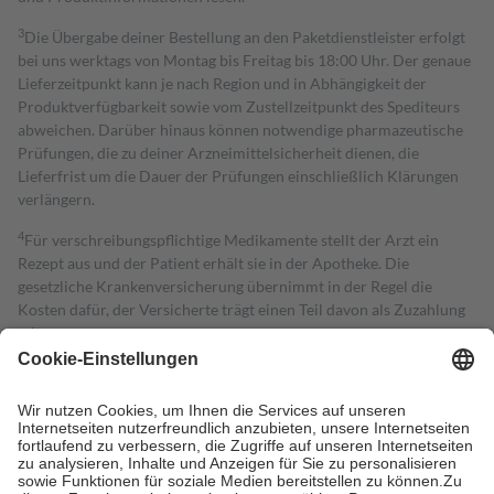
3
Die Übergabe deiner Bestellung an den Paketdienstleister erfolgt
bei uns werktags von Montag bis Freitag bis 18:00 Uhr. Der genaue
Lieferzeitpunkt kann je nach Region und in Abhängigkeit der
Produktverfügbarkeit sowie vom Zustellzeitpunkt des Spediteurs
abweichen. Darüber hinaus können notwendige pharmazeutische
Prüfungen, die zu deiner Arzneimittelsicherheit dienen, die
Lieferfrist um die Dauer der Prüfungen einschließlich Klärungen
verlängern.
4
Für verschreibungspflichtige Medikamente stellt der Arzt ein
Rezept aus und der Patient erhält sie in der Apotheke. Die
gesetzliche Krankenversicherung übernimmt in der Regel die
Kosten dafür, der Versicherte trägt einen Teil davon als Zuzahlung
mit.
Grundsätzlich leisten Mitglieder Zuzahlungen in Höhe von zehn
Prozent des Abgabepreises,
mindestens
jedoch
fünf Euro
und
höchstens zehn Euro.
Es sind jedoch nie mehr als die tatsächlichen
Kosten der Leistung zu entrichten.
Diese Regeln gelten grundsätzlich auch für Online-Apotheken.
Bei Heilmitteln und häuslicher Krankenpflege beträgt die