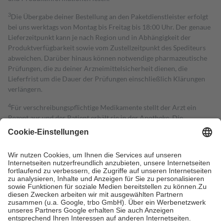
3
Die Übergabe deiner Bestellung an den Paketdienstleister erfolgt
bei uns werktags von Montag bis Freitag bis 18:00 Uhr. Der genaue
Lieferzeitpunkt kann je nach Region und in Abhängigkeit der
Produktverfügbarkeit sowie vom Zustellzeitpunkt des Spediteurs
abweichen. Darüber hinaus können notwendige pharmazeutische
Prüfungen, die zu deiner Arzneimittelsicherheit dienen, die
Lieferfrist um die Dauer der Prüfungen einschließlich Klärungen
verlängern.
4
Für verschreibungspflichtige Medikamente stellt der Arzt ein
Rezept aus und der Patient erhält sie in der Apotheke. Die
gesetzliche Krankenversicherung übernimmt in der Regel die
Kosten dafür, der Versicherte trägt einen Teil davon als Zuzahlung
mit.
Grundsätzlich leisten Mitglieder Zuzahlungen in Höhe von zehn
Prozent des Abgabepreises,
mindestens
jedoch
fünf Euro
und
höchstens zehn Euro.
Es sind jedoch nie mehr als die tatsächlichen
Kosten der Leistung zu entrichten.
Diese Regeln gelten grundsätzlich auch für Online-Apotheken.
Bei Heilmitteln und häuslicher Krankenpflege beträgt die