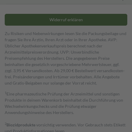
Widerruf erklären
Zu Risiken und Nebenwirkungen lesen Sie die Packungsbeilage und
fragen Sie Ihre Ärztin, Ihren Arzt oder in Ihrer Apotheke. AVP:
Üblicher Apothekenverkaufspreis berechnet nach der
Arzneimittelpreisverordnung. UVP: Unverbindliche
Preisempfehlung des Herstellers. Die angegebenen Preise
beinhalten die gesetzlich vorgeschriebene Mehrwertsteuer, ggf.
zzgl. 3,95 € Versandkosten. Ab 29,00 € Bestell­wert versand­kosten­
frei. Preisänderungen und Irrtümer vorbehalten. Alle Angebote
und Gratis-Beigaben nur solange der Vorrat reicht.
1
Eine pharmazeutische Prüfung der Arzneimittel und sonstigen
Produkte in deinem Warenkorb beinhaltet die Durchführung von
Wechselwirkungschecks und die Prüfung etwaiger
Anwendungshinweise des Herstellers.
2
Biozidprodukte
vorsichtig verwenden. Vor Gebrauch stets Etikett
und Produktinformationen lesen.