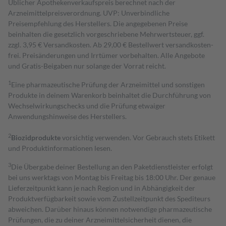
Üblicher Apothekenverkaufspreis berechnet nach der
Arzneimittelpreisverordnung. UVP: Unverbindliche
Preisempfehlung des Herstellers. Die angegebenen Preise
beinhalten die gesetzlich vorgeschriebene Mehrwertsteuer, ggf.
zzgl. 3,95 € Versandkosten. Ab 29,00 € Bestell­wert versand­kosten­
frei. Preisänderungen und Irrtümer vorbehalten. Alle Angebote
und Gratis-Beigaben nur solange der Vorrat reicht.
1
Eine pharmazeutische Prüfung der Arzneimittel und sonstigen
Produkte in deinem Warenkorb beinhaltet die Durchführung von
Wechselwirkungschecks und die Prüfung etwaiger
Anwendungshinweise des Herstellers.
2
Biozidprodukte
vorsichtig verwenden. Vor Gebrauch stets Etikett
und Produktinformationen lesen.
3
Die Übergabe deiner Bestellung an den Paketdienstleister erfolgt
bei uns werktags von Montag bis Freitag bis 18:00 Uhr. Der genaue
Lieferzeitpunkt kann je nach Region und in Abhängigkeit der
Produktverfügbarkeit sowie vom Zustellzeitpunkt des Spediteurs
abweichen. Darüber hinaus können notwendige pharmazeutische
Prüfungen, die zu deiner Arzneimittelsicherheit dienen, die