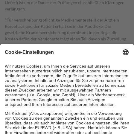
Lieferfrist um die Dauer der Prüfungen einschließlich Klärungen
verlängern.
4
Für verschreibungspflichtige Medikamente stellt der Arzt ein
Rezept aus und der Patient erhält sie in der Apotheke. Die
gesetzliche Krankenversicherung übernimmt in der Regel die
Kosten dafür, der Versicherte trägt einen Teil davon als Zuzahlung
mit.
Grundsätzlich leisten Mitglieder Zuzahlungen in Höhe von zehn
Prozent des Abgabepreises,
mindestens
jedoch
fünf Euro
und
höchstens zehn Euro.
Es sind jedoch nie mehr als die tatsächlichen
Kosten der Leistung zu entrichten.
Diese Regeln gelten grundsätzlich auch für Online-Apotheken.
Bei Heilmitteln und häuslicher Krankenpflege beträgt die
Zuzahlung zehn Prozent der Kosten sowie zehn Euro je
Verordnung.
Um das Engagement der Versicherten für ihre eigene Gesundheit zu
stärken und die besondere Stellung der Familie zu unterstützen,
fallen
keine Zuzahlungen
an bei:
• Kindern und Jugendlichen bis zum vollendeten 18. Lebensjahr
mit Ausnahme der Fahrkosten
• Untersuchungen zur Vorsorge und Früherkennung, die von der