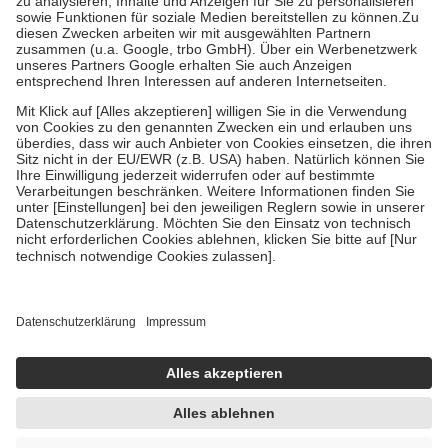
Bei Heilmitteln und häuslicher Krankenpflege beträgt die
Zuzahlung zehn Prozent der Kosten sowie zehn Euro je
Verordnung.
Um das Engagement der Versicherten für ihre eigene Gesundheit zu
stärken und die besondere Stellung der Familie zu unterstützen,
fallen
keine Zuzahlungen
an bei:
• Kindern und Jugendlichen bis zum vollendeten 18. Lebensjahr
mit Ausnahme der Fahrkosten
• Untersuchungen zur Vorsorge und Früherkennung, die von der
GKV getragen werden
• empfohlenen Schutzimpfungen
• Harn- und Blutteststreifen
Wir nutzen Trusted Shops als unabhängigen Dienstleister für die
Einholung von Bewertungen. Trusted Shops hat Maßnahmen
getroffen, um sicherzustellen, dass es sich um echte Bewertungen
handelt. Mehr Informationen findest du hier:
https://help.etrusted.com/hc/de/articles/4419944605341
Einige Bilder und Inhalte wurden unter Zuhilfenahme künstlicher
Intelligenz erstellt.