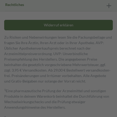
Rechtliches
Widerruf erklären
Zu Risiken und Nebenwirkungen lesen Sie die Packungsbeilage und
fragen Sie Ihre Ärztin, Ihren Arzt oder in Ihrer Apotheke. AVP:
Üblicher Apothekenverkaufspreis berechnet nach der
Arzneimittelpreisverordnung. UVP: Unverbindliche
Preisempfehlung des Herstellers. Die angegebenen Preise
beinhalten die gesetzlich vorgeschriebene Mehrwertsteuer, ggf.
zzgl. 3,95 € Versandkosten. Ab 29,00 € Bestell­wert versand­kosten­
frei. Preisänderungen und Irrtümer vorbehalten. Alle Angebote
und Gratis-Beigaben nur solange der Vorrat reicht.
1
Eine pharmazeutische Prüfung der Arzneimittel und sonstigen
Produkte in deinem Warenkorb beinhaltet die Durchführung von
Wechselwirkungschecks und die Prüfung etwaiger
Anwendungshinweise des Herstellers.