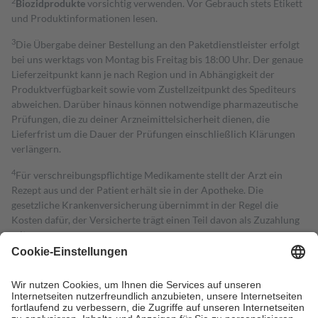
2
Biozidprodukte
vorsichtig verwenden. Vor Gebrauch stets Etikett
und Produktinformationen lesen.
3
Die Übergabe deiner Bestellung an den Paketdienstleister erfolgt
bei uns werktags von Montag bis Freitag bis 18:00 Uhr. Der genaue
Lieferzeitpunkt kann je nach Region und in Abhängigkeit der
Produktverfügbarkeit sowie vom Zustellzeitpunkt des Spediteurs
abweichen. Darüber hinaus können notwendige pharmazeutische
Prüfungen, die zu deiner Arzneimittelsicherheit dienen, die
Lieferfrist um die Dauer der Prüfungen einschließlich Klärungen
verlängern.
4
Für verschreibungspflichtige Medikamente stellt der Arzt ein
Rezept aus und der Patient erhält sie in der Apotheke. Die
gesetzliche Krankenversicherung übernimmt in der Regel die
Kosten dafür, der Versicherte trägt einen Teil davon als Zuzahlung
mit.
Grundsätzlich leisten Mitglieder Zuzahlungen in Höhe von zehn
Prozent des Abgabepreises,
mindestens
jedoch
fünf Euro
und
höchstens zehn Euro.
Es sind jedoch nie mehr als die tatsächlichen
Kosten der Leistung zu entrichten.
Diese Regeln gelten grundsätzlich auch für Online-Apotheken.