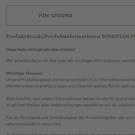
PZN: 12501902
Produktdetails/Produktinformationen BOSENTAN 
Diese Seite wird gerade überarbeitet!
Wir arbeiten daran, dir hier bald alle wichtigen Informationen bereitz
Wichtiger Hinweis:
Unsere Produktangaben dienen ausschließlich zu Informationszwecken
Warnhinweise sorgfältig zu lesen und diese für spätere Rückfragen au
Bitte beachte, dass unsere Informationen keinen Ersatz für eine prof
möglichen Risiken oder Nebenwirkungen empfehlen wir dir, medizini
Für die Richtigkeit und Vollständigkeit der Produktangaben, die vo
selbstverständlich unberührt.
Zu Risiken und Nebenwirkungen lesen Sie die Packungsbeilage und frag