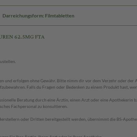
Darreichungsform: Filmtabletten
PUREN 62.5MG FTA
ustellen.
 und erfolgen ohne Gewähr. Bitte nimm dir vor dem Verzehr oder der An
fzubewahren. Falls du Fragen oder Bedenken zu einem Produkt hast, wende
essionelle Beratung durch eine Ärztin, einen Arzt oder eine Apothekerin
sches Fachpersonal zu konsultieren.
n Herstellern oder Dritten bereitgestellt werden, übernimmt die BS-Apot
en Sie Ihre Ärztin, Ihren Arzt oder in Ihrer Apotheke.