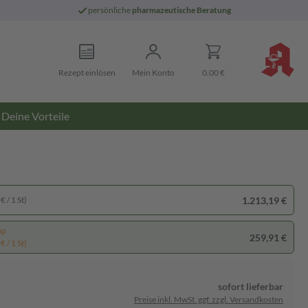
persönliche
pharmazeutische Beratung
Rezept einlösen
Mein Konto
0,00 €
Deine Vorteile
1.213,19 €
€ / 1 St)
pp
259,91 €
€ / 1 St)
sofort lieferbar
Preise inkl. MwSt. ggf. zzgl. Versandkosten