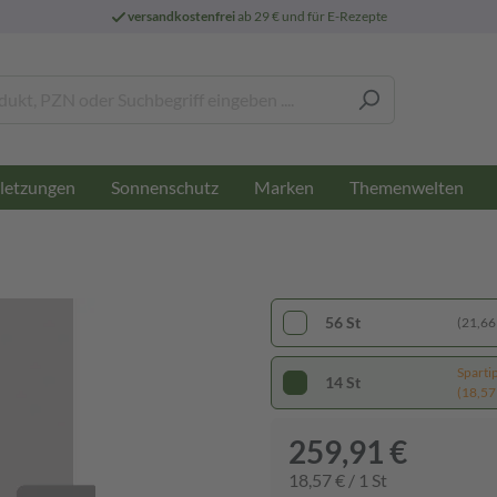
versandkostenfrei
ab 29 € und für E-Rezepte
letzungen
Sonnenschutz
Marken
Themenwelten
56 St
(21,66 
Sparti
14 St
(18,57 
259,91 €
18,57 € / 1 St