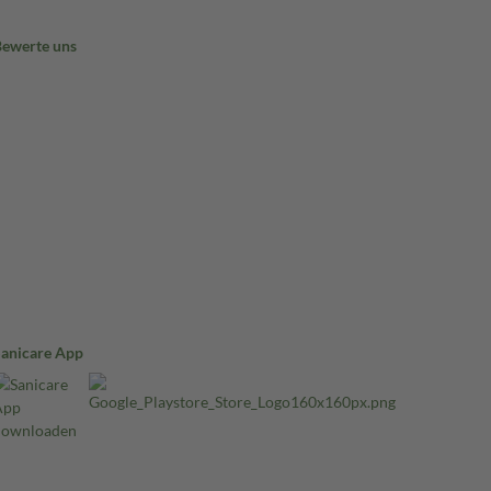
Bewerte uns
Sanicare App