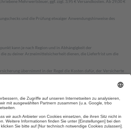
hriebene Mehrwertsteuer, ggf. zzgl. 3,95 € Versandkosten. Ab 29,00 €
kungschecks und die Prüfung etwaiger Anwendungshinweise des
itpunkt kann je nach Region und in Abhängigkeit der
 zu deiner Arzneimittelsicherheit dienen, die Lieferfrist um die
ersicherung übernimmt in der Regel die Kosten dafür, der Versicherte
Euro.
Es sind jedoch nie mehr als die tatsächlichen Kosten der Leistung
e Zuzahlungen
an bei: