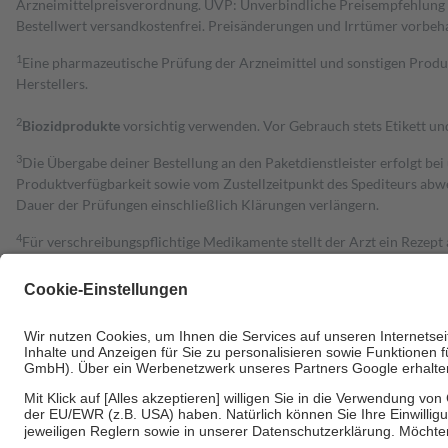
Arzneimittelpreisverordnung. UVP: Unverbindliche Preisempfehlung de
Bestell­wert versand­kosten­frei. Preisänderungen und Irrtümer vorbeh
1
Eine pharmazeutische Prüfung der Arzneimittel und sonstigen Pro
Herstellers.
2
Biozidprodukte
vorsichtig verwenden. Vor Gebrauch stets Etikett u
3
Die Übergabe deiner Bestellung an den Paketdienstleister erfolgt bei
Produktverfügbarkeit sowie vom Zustellzeitpunkt des Spediteurs abwe
Dauer der Prüfungen einschließlich Klärungen verlängern.
4
Für verschreibungspflichtige Medikamente stellt der Arzt ein Rezept 
trägt einen Teil davon als Zuzahlung mit.
Grundsätzlich leisten Mitglieder Zuzahlungen in Höhe von zehn Proz
zu entrichten.
Diese Regeln gelten grundsätzlich auch für Online-Apotheken.
Bei Heilmitteln und häuslicher Krankenpflege beträgt die Zuzahlung 
Um das Engagement der Versicherten für ihre eigene Gesundheit zu stä
• Kindern und Jugendlichen bis zum vollendeten 18. Lebensjahr mit
• Untersuchungen zur Vorsorge und Früherkennung, die von der GKV
• empfohlenen Schutzimpfungen