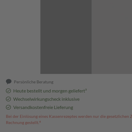
Abbildung kann abweichen
Persönliche Beratung
Heute bestellt und morgen geliefert³
Wechselwirkungscheck inklusive
Versandkostenfreie Lieferung
Bei der Einlösung eines Kassenrezeptes werden nur die gesetzlichen 
Rechnung gestellt.⁴