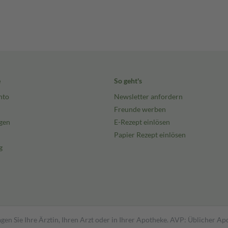
e
So geht's
nto
Newsletter anfordern
Freunde werben
gen
E-Rezept einlösen
Papier Rezept einlösen
g
gen Sie Ihre Ärztin, Ihren Arzt oder in Ihrer Apotheke. AVP: Üblicher A