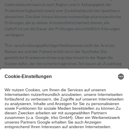
Lieferzeitpunkt kann je nach Region und in Abhängigkeit der
Produktverfügbarkeit sowie vom Zustellzeitpunkt des Spediteurs
abweichen. Darüber hinaus können notwendige pharmazeutische
Prüfungen, die zu deiner Arzneimittelsicherheit dienen, die
Lieferfrist um die Dauer der Prüfungen einschließlich Klärungen
verlängern.
4
Für verschreibungspflichtige Medikamente stellt der Arzt ein
Rezept aus und der Patient erhält sie in der Apotheke. Die
gesetzliche Krankenversicherung übernimmt in der Regel die
Kosten dafür, der Versicherte trägt einen Teil davon als Zuzahlung
mit.
Grundsätzlich leisten Mitglieder Zuzahlungen in Höhe von zehn
Prozent des Abgabepreises,
mindestens
jedoch
fünf Euro
und
höchstens zehn Euro.
Es sind jedoch nie mehr als die tatsächlichen
Kosten der Leistung zu entrichten.
Diese Regeln gelten grundsätzlich auch für Online-Apotheken.
Bei Heilmitteln und häuslicher Krankenpflege beträgt die
Zuzahlung zehn Prozent der Kosten sowie zehn Euro je
Verordnung.
Um das Engagement der Versicherten für ihre eigene Gesundheit zu