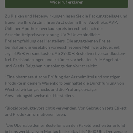
Widerruf erklären
Zu Risiken und Nebenwirkungen lesen Sie die Packungsbeilage und
fragen Sie Ihre Ärztin, Ihren Arzt oder in Ihrer Apotheke. AVP:
Üblicher Apothekenverkaufspreis berechnet nach der
Arzneimittelpreisverordnung. UVP: Unverbindliche
Preisempfehlung des Herstellers. Die angegebenen Preise
beinhalten die gesetzlich vorgeschriebene Mehrwertsteuer, ggf.
zzgl. 3,95 € Versandkosten. Ab 29,00 € Bestell­wert versand­kosten­
frei. Preisänderungen und Irrtümer vorbehalten. Alle Angebote
und Gratis-Beigaben nur solange der Vorrat reicht.
1
Eine pharmazeutische Prüfung der Arzneimittel und sonstigen
Produkte in deinem Warenkorb beinhaltet die Durchführung von
Wechselwirkungschecks und die Prüfung etwaiger
Anwendungshinweise des Herstellers.
2
Biozidprodukte
vorsichtig verwenden. Vor Gebrauch stets Etikett
und Produktinformationen lesen.
3
Die Übergabe deiner Bestellung an den Paketdienstleister erfolgt
bei uns werktags von Montag bis Freitag bis 18:00 Uhr. Der genaue