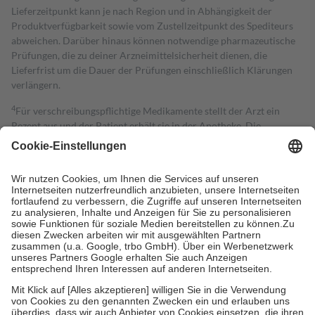
Lieferzeitpunkt kann je nach Region und in Abhängigkeit der
Produktverfügbarkeit sowie vom Zustellzeitpunkt des Spediteurs
abweichen. Darüber hinaus können notwendige pharmazeutische
Prüfungen, die zu deiner Arzneimittelsicherheit dienen, die
Lieferfrist um die Dauer der Prüfungen einschließlich Klärungen
verlängern.
4
Für verschreibungspflichtige Medikamente stellt der Arzt ein
Rezept aus und der Patient erhält sie in der Apotheke. Die
gesetzliche Krankenversicherung übernimmt in der Regel die
Kosten dafür, der Versicherte trägt einen Teil davon als Zuzahlung
mit.
Grundsätzlich leisten Mitglieder Zuzahlungen in Höhe von zehn
Prozent des Abgabepreises,
mindestens
jedoch
fünf Euro
und
höchstens zehn Euro.
Es sind jedoch nie mehr als die tatsächlichen
Kosten der Leistung zu entrichten.
Diese Regeln gelten grundsätzlich auch für Online-Apotheken.
Bei Heilmitteln und häuslicher Krankenpflege beträgt die
Zuzahlung zehn Prozent der Kosten sowie zehn Euro je
Verordnung.
Um das Engagement der Versicherten für ihre eigene Gesundheit zu