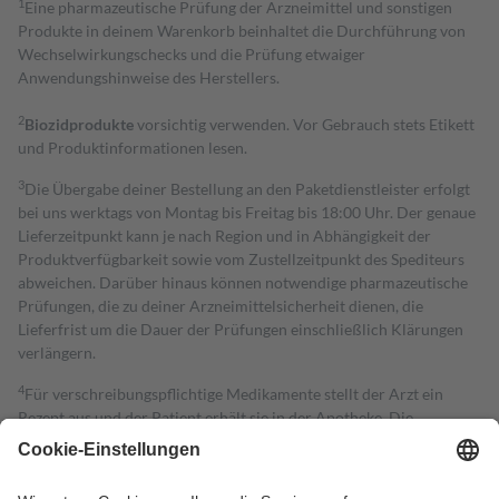
1
Eine pharmazeutische Prüfung der Arzneimittel und sonstigen
Produkte in deinem Warenkorb beinhaltet die Durchführung von
Wechselwirkungschecks und die Prüfung etwaiger
Anwendungshinweise des Herstellers.
2
Biozidprodukte
vorsichtig verwenden. Vor Gebrauch stets Etikett
und Produktinformationen lesen.
3
Die Übergabe deiner Bestellung an den Paketdienstleister erfolgt
bei uns werktags von Montag bis Freitag bis 18:00 Uhr. Der genaue
Lieferzeitpunkt kann je nach Region und in Abhängigkeit der
Produktverfügbarkeit sowie vom Zustellzeitpunkt des Spediteurs
abweichen. Darüber hinaus können notwendige pharmazeutische
Prüfungen, die zu deiner Arzneimittelsicherheit dienen, die
Lieferfrist um die Dauer der Prüfungen einschließlich Klärungen
verlängern.
4
Für verschreibungspflichtige Medikamente stellt der Arzt ein
Rezept aus und der Patient erhält sie in der Apotheke. Die
gesetzliche Krankenversicherung übernimmt in der Regel die
Kosten dafür, der Versicherte trägt einen Teil davon als Zuzahlung
mit.