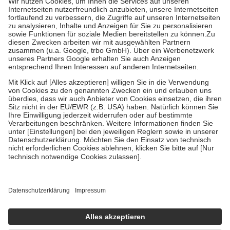
Grundsätzlich leisten Mitglieder Zuzahlungen in Höhe von zehn
Prozent des Abgabepreises,
mindestens
jedoch
fünf Euro
und
höchstens zehn Euro.
Es sind jedoch nie mehr als die tatsächlichen
Kosten der Leistung zu entrichten.
Diese Regeln gelten grundsätzlich auch für Online-Apotheken.
Bei Heilmitteln und häuslicher Krankenpflege beträgt die
Zuzahlung zehn Prozent der Kosten sowie zehn Euro je
Verordnung.
Um das Engagement der Versicherten für ihre eigene Gesundheit zu
stärken und die besondere Stellung der Familie zu unterstützen,
fallen
keine Zuzahlungen
an bei:
• Kindern und Jugendlichen bis zum vollendeten 18. Lebensjahr
mit Ausnahme der Fahrkosten
• Untersuchungen zur Vorsorge und Früherkennung, die von der
GKV getragen werden
• empfohlenen Schutzimpfungen
• Harn- und Blutteststreifen
Wir nutzen Trusted Shops als unabhängigen Dienstleister für die
Einholung von Bewertungen. Trusted Shops hat Maßnahmen
getroffen, um sicherzustellen, dass es sich um echte Bewertungen
handelt. Mehr Informationen findest du hier: