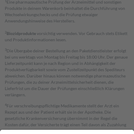
1
Eine pharmazeutische Prüfung der Arzneimittel und sonstigen
Produkte in deinem Warenkorb beinhaltet die Durchführung von
Wechselwirkungschecks und die Prüfung etwaiger
Anwendungshinweise des Herstellers.
2
Biozidprodukte
vorsichtig verwenden. Vor Gebrauch stets Etikett
und Produktinformationen lesen.
3
Die Übergabe deiner Bestellung an den Paketdienstleister erfolgt
bei uns werktags von Montag bis Freitag bis 18:00 Uhr. Der genaue
Lieferzeitpunkt kann je nach Region und in Abhängigkeit der
Produktverfügbarkeit sowie vom Zustellzeitpunkt des Spediteurs
abweichen. Darüber hinaus können notwendige pharmazeutische
Prüfungen, die zu deiner Arzneimittelsicherheit dienen, die
Lieferfrist um die Dauer der Prüfungen einschließlich Klärungen
verlängern.
4
Für verschreibungspflichtige Medikamente stellt der Arzt ein
Rezept aus und der Patient erhält sie in der Apotheke. Die
gesetzliche Krankenversicherung übernimmt in der Regel die
Kosten dafür, der Versicherte trägt einen Teil davon als Zuzahlung
mit.