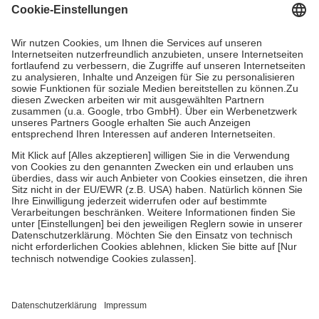
Grundsätzlich leisten Mitglieder Zuzahlungen in Höhe von zehn
Prozent des Abgabepreises,
mindestens
jedoch
fünf Euro
und
höchstens zehn Euro.
Es sind jedoch nie mehr als die tatsächlichen
Kosten der Leistung zu entrichten.
Diese Regeln gelten grundsätzlich auch für Online-Apotheken.
Bei Heilmitteln und häuslicher Krankenpflege beträgt die
Zuzahlung zehn Prozent der Kosten sowie zehn Euro je
Verordnung.
Um das Engagement der Versicherten für ihre eigene Gesundheit zu
stärken und die besondere Stellung der Familie zu unterstützen,
fallen
keine Zuzahlungen
an bei:
• Kindern und Jugendlichen bis zum vollendeten 18. Lebensjahr
mit Ausnahme der Fahrkosten
• Untersuchungen zur Vorsorge und Früherkennung, die von der
GKV getragen werden
• empfohlenen Schutzimpfungen
• Harn- und Blutteststreifen
Wir nutzen Trusted Shops als unabhängigen Dienstleister für die
Einholung von Bewertungen. Trusted Shops hat Maßnahmen
getroffen, um sicherzustellen, dass es sich um echte Bewertungen
handelt. Mehr Informationen findest du hier: