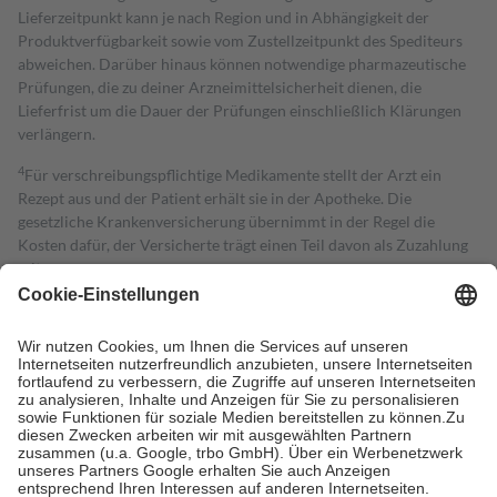
Lieferzeitpunkt kann je nach Region und in Abhängigkeit der
Produktverfügbarkeit sowie vom Zustellzeitpunkt des Spediteurs
abweichen. Darüber hinaus können notwendige pharmazeutische
Prüfungen, die zu deiner Arzneimittelsicherheit dienen, die
Lieferfrist um die Dauer der Prüfungen einschließlich Klärungen
verlängern.
4
Für verschreibungspflichtige Medikamente stellt der Arzt ein
Rezept aus und der Patient erhält sie in der Apotheke. Die
gesetzliche Krankenversicherung übernimmt in der Regel die
Kosten dafür, der Versicherte trägt einen Teil davon als Zuzahlung
mit.
Grundsätzlich leisten Mitglieder Zuzahlungen in Höhe von zehn
Prozent des Abgabepreises,
mindestens
jedoch
fünf Euro
und
höchstens zehn Euro.
Es sind jedoch nie mehr als die tatsächlichen
Kosten der Leistung zu entrichten.
Diese Regeln gelten grundsätzlich auch für Online-Apotheken.
Bei Heilmitteln und häuslicher Krankenpflege beträgt die
Zuzahlung zehn Prozent der Kosten sowie zehn Euro je
Verordnung.
Um das Engagement der Versicherten für ihre eigene Gesundheit zu