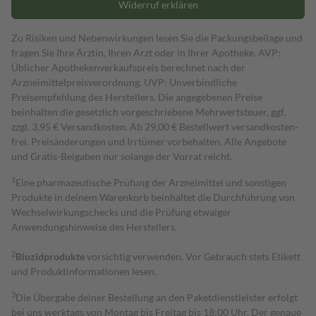
Widerruf erklären
Zu Risiken und Nebenwirkungen lesen Sie die Packungsbeilage und
fragen Sie Ihre Ärztin, Ihren Arzt oder in Ihrer Apotheke. AVP:
Üblicher Apothekenverkaufspreis berechnet nach der
Arzneimittelpreisverordnung. UVP: Unverbindliche
Preisempfehlung des Herstellers. Die angegebenen Preise
beinhalten die gesetzlich vorgeschriebene Mehrwertsteuer, ggf.
zzgl. 3,95 € Versandkosten. Ab 29,00 € Bestell­wert versand­kosten­
frei. Preisänderungen und Irrtümer vorbehalten. Alle Angebote
und Gratis-Beigaben nur solange der Vorrat reicht.
1
Eine pharmazeutische Prüfung der Arzneimittel und sonstigen
Produkte in deinem Warenkorb beinhaltet die Durchführung von
Wechselwirkungschecks und die Prüfung etwaiger
Anwendungshinweise des Herstellers.
2
Biozidprodukte
vorsichtig verwenden. Vor Gebrauch stets Etikett
und Produktinformationen lesen.
3
Die Übergabe deiner Bestellung an den Paketdienstleister erfolgt
bei uns werktags von Montag bis Freitag bis 18:00 Uhr. Der genaue