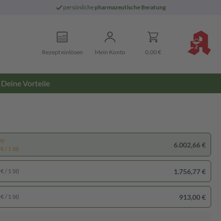
persönliche
pharmazeutische Beratung
Rezept einlösen
Mein Konto
0,00 €
Deine Vorteile
pp
6.002,66 €
€ / 1 St)
1.756,77 €
€ / 1 St)
913,00 €
€ / 1 St)