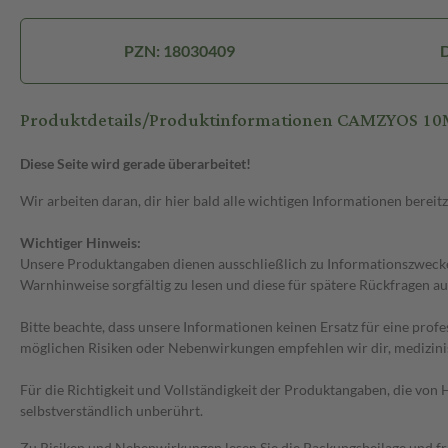
PZN: 18030409
D
Produktdetails/Produktinformationen CAMZYOS 1
Diese Seite wird gerade überarbeitet!
Wir arbeiten daran, dir hier bald alle wichtigen Informationen bereitz
Wichtiger Hinweis:
Unsere Produktangaben dienen ausschließlich zu Informationszwecken
Warnhinweise sorgfältig zu lesen und diese für spätere Rückfragen au
Bitte beachte, dass unsere Informationen keinen Ersatz für eine prof
möglichen Risiken oder Nebenwirkungen empfehlen wir dir, medizini
Für die Richtigkeit und Vollständigkeit der Produktangaben, die vo
selbstverständlich unberührt.
Zu Risiken und Nebenwirkungen lesen Sie die Packungsbeilage und frag