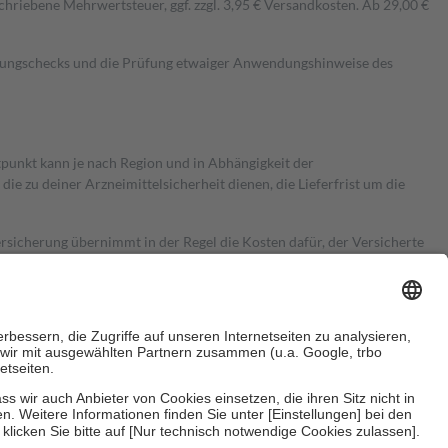
hriebene Mehrwertsteuer, ggf. zzgl. 3,95 € Versandkosten. Ab 29,00 €
kungschecks und die Prüfung etwaiger Anwendungshinweise des
itpunkt kann je nach Region und in Abhängigkeit der
 zu deiner Arzneimittelsicherheit dienen, die Lieferfrist um die
ersicherung übernimmt in der Regel die Kosten dafür, der Versicherte
Euro.
Es sind jedoch nie mehr als die tatsächlichen Kosten der Leistung
e Zuzahlungen
an bei: