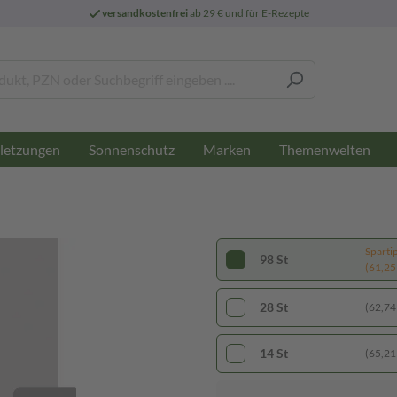
versandkostenfrei
ab 29 € und für E-Rezepte
letzungen
Sonnenschutz
Marken
Themenwelten
Sparti
98 St
(61,25 
28 St
(62,74 
14 St
(65,21 