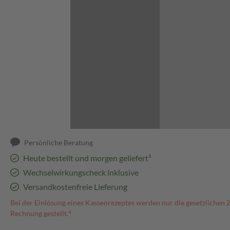
Abbildung kann abweichen
Persönliche Beratung
Heute bestellt und morgen geliefert³
Wechselwirkungscheck inklusive
Versandkostenfreie Lieferung
Bei der Einlösung eines Kassenrezeptes werden nur die gesetzlichen 
Rechnung gestellt.⁴