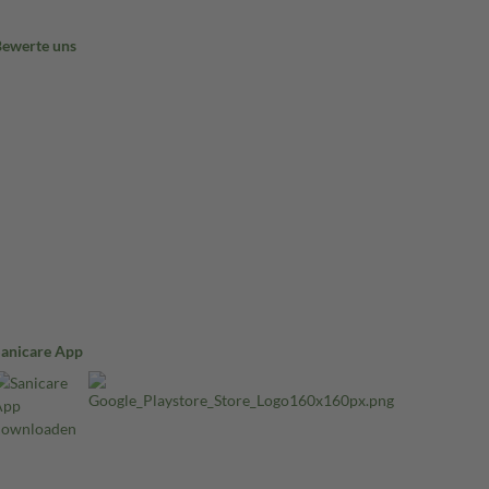
Bewerte uns
Sanicare App