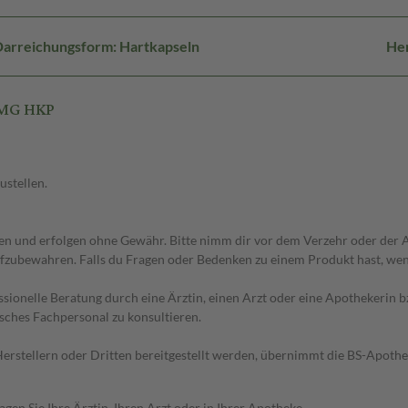
arreichungsform: Hartkapseln
Her
0MG HKP
ustellen.
 und erfolgen ohne Gewähr. Bitte nimm dir vor dem Verzehr oder der An
fzubewahren. Falls du Fragen oder Bedenken zu einem Produkt hast, wende
essionelle Beratung durch eine Ärztin, einen Arzt oder eine Apothekerin
sches Fachpersonal zu konsultieren.
n Herstellern oder Dritten bereitgestellt werden, übernimmt die BS-Apot
en Sie Ihre Ärztin, Ihren Arzt oder in Ihrer Apotheke.