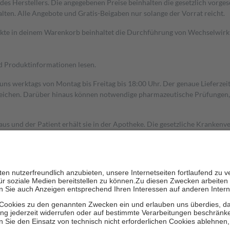
s Herstellers. Die angegebenen Preise beinhalten die gesetzlich vorgesc
alten. Alle Angebote und Gratis-Beigaben nur solange der Vorrat reicht.
dukte in deinem Warenkorb beinhaltet die Durchführung von Wechselwir
nd Produktinformationen lesen.
 uns werktags von Montag bis Freitag bis 18:00 Uhr. Der genaue Lieferze
ichen. Darüber hinaus können notwendige pharmazeutische Prüfungen, die
aus und der Patient erhält sie in der Apotheke. Die gesetzliche Krankenv
ent des Abgabepreises,
mindestens
jedoch
fünf Euro
und
höchstens zehn 
zehn Prozent der Kosten sowie zehn Euro je Verordnung.
rken und die besondere Stellung der Familie zu unterstützen, fallen
kein
 Ausnahme der Fahrkosten
 getragen werden