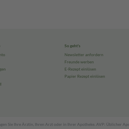
e
So geht's
nto
Newsletter anfordern
Freunde werben
gen
E-Rezept einlösen
Papier Rezept einlösen
g
gen Sie Ihre Ärztin, Ihren Arzt oder in Ihrer Apotheke. AVP: Üblicher A