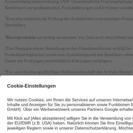
Arzneimittelpreisverordnung. UVP: Unverbindliche Preisempfehlung de
Bestell­wert versand­kosten­frei. Preisänderungen und Irrtümer vorbeh
1
Eine pharmazeutische Prüfung der Arzneimittel und sonstigen Pro
Herstellers.
2
Biozidprodukte
vorsichtig verwenden. Vor Gebrauch stets Etikett u
3
Die Übergabe deiner Bestellung an den Paketdienstleister erfolgt bei
Produktverfügbarkeit sowie vom Zustellzeitpunkt des Spediteurs abwe
Dauer der Prüfungen einschließlich Klärungen verlängern.
4
Für verschreibungspflichtige Medikamente stellt der Arzt ein Rezept 
trägt einen Teil davon als Zuzahlung mit.
Grundsätzlich leisten Mitglieder Zuzahlungen in Höhe von zehn Proz
zu entrichten.
Diese Regeln gelten grundsätzlich auch für Online-Apotheken.
Bei Heilmitteln und häuslicher Krankenpflege beträgt die Zuzahlung 
Um das Engagement der Versicherten für ihre eigene Gesundheit zu stä
• Kindern und Jugendlichen bis zum vollendeten 18. Lebensjahr mit
• Untersuchungen zur Vorsorge und Früherkennung, die von der GKV
• empfohlenen Schutzimpfungen