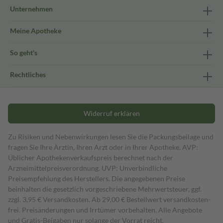
Unternehmen
Meine Apotheke
So geht's
Rechtliches
Widerruf erklären
Zu Risiken und Nebenwirkungen lesen Sie die Packungsbeilage und
fragen Sie Ihre Ärztin, Ihren Arzt oder in Ihrer Apotheke. AVP:
Üblicher Apothekenverkaufspreis berechnet nach der
Arzneimittelpreisverordnung. UVP: Unverbindliche
Preisempfehlung des Herstellers. Die angegebenen Preise
beinhalten die gesetzlich vorgeschriebene Mehrwertsteuer, ggf.
zzgl. 3,95 € Versandkosten. Ab 29,00 € Bestell­wert versand­kosten­
frei. Preisänderungen und Irrtümer vorbehalten. Alle Angebote
und Gratis-Beigaben nur solange der Vorrat reicht.