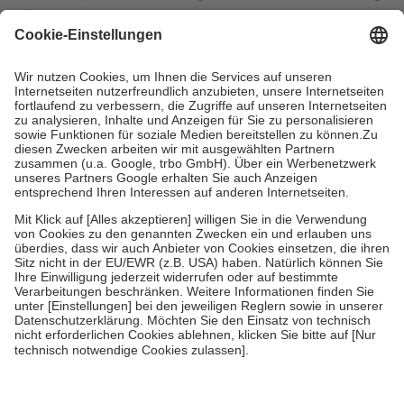
mit.
Grundsätzlich leisten Mitglieder Zuzahlungen in Höhe von zehn
Prozent des Abgabepreises,
mindestens
jedoch
fünf Euro
und
höchstens zehn Euro.
Es sind jedoch nie mehr als die tatsächlichen
Kosten der Leistung zu entrichten.
Diese Regeln gelten grundsätzlich auch für Online-Apotheken.
Bei Heilmitteln und häuslicher Krankenpflege beträgt die
Zuzahlung zehn Prozent der Kosten sowie zehn Euro je
Verordnung.
Um das Engagement der Versicherten für ihre eigene Gesundheit zu
stärken und die besondere Stellung der Familie zu unterstützen,
fallen
keine Zuzahlungen
an bei:
• Kindern und Jugendlichen bis zum vollendeten 18. Lebensjahr
mit Ausnahme der Fahrkosten
• Untersuchungen zur Vorsorge und Früherkennung, die von der
GKV getragen werden
• empfohlenen Schutzimpfungen
• Harn- und Blutteststreifen
Wir nutzen Trusted Shops als unabhängigen Dienstleister für die
Einholung von Bewertungen. Trusted Shops hat Maßnahmen