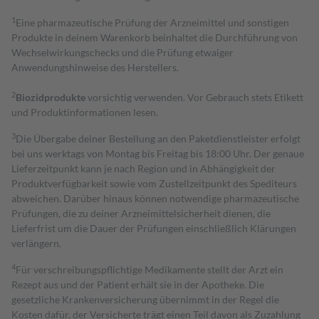
1
Eine pharmazeutische Prüfung der Arzneimittel und sonstigen
Produkte in deinem Warenkorb beinhaltet die Durchführung von
Wechselwirkungschecks und die Prüfung etwaiger
Anwendungshinweise des Herstellers.
2
Biozidprodukte
vorsichtig verwenden. Vor Gebrauch stets Etikett
und Produktinformationen lesen.
3
Die Übergabe deiner Bestellung an den Paketdienstleister erfolgt
bei uns werktags von Montag bis Freitag bis 18:00 Uhr. Der genaue
Lieferzeitpunkt kann je nach Region und in Abhängigkeit der
Produktverfügbarkeit sowie vom Zustellzeitpunkt des Spediteurs
abweichen. Darüber hinaus können notwendige pharmazeutische
Prüfungen, die zu deiner Arzneimittelsicherheit dienen, die
Lieferfrist um die Dauer der Prüfungen einschließlich Klärungen
verlängern.
4
Für verschreibungspflichtige Medikamente stellt der Arzt ein
Rezept aus und der Patient erhält sie in der Apotheke. Die
gesetzliche Krankenversicherung übernimmt in der Regel die
Kosten dafür, der Versicherte trägt einen Teil davon als Zuzahlung