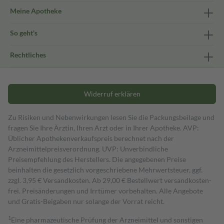
Meine Apotheke
So geht's
Rechtliches
Widerruf erklären
Zu Risiken und Nebenwirkungen lesen Sie die Packungsbeilage und
fragen Sie Ihre Ärztin, Ihren Arzt oder in Ihrer Apotheke. AVP:
Üblicher Apothekenverkaufspreis berechnet nach der
Arzneimittelpreisverordnung. UVP: Unverbindliche
Preisempfehlung des Herstellers. Die angegebenen Preise
beinhalten die gesetzlich vorgeschriebene Mehrwertsteuer, ggf.
zzgl. 3,95 € Versandkosten. Ab 29,00 € Bestell­wert versand­kosten­
frei. Preisänderungen und Irrtümer vorbehalten. Alle Angebote
und Gratis-Beigaben nur solange der Vorrat reicht.
1
Eine pharmazeutische Prüfung der Arzneimittel und sonstigen