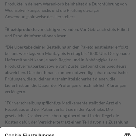
Produkte in deinem Warenkorb beinhaltet die Durchführung von
Wechselwirkungschecks und die Prüfung etwaiger
Anwendungshinweise des Herstellers.
2
Biozidprodukte
vorsichtig verwenden. Vor Gebrauch stets Etikett
und Produktinformationen lesen.
3
Die Übergabe deiner Bestellung an den Paketdienstleister erfolgt
bei uns werktags von Montag bis Freitag bis 18:00 Uhr. Der genaue
Lieferzeitpunkt kann je nach Region und in Abhängigkeit der
Produktverfügbarkeit sowie vom Zustellzeitpunkt des Spediteurs
abweichen. Darüber hinaus können notwendige pharmazeutische
Prüfungen, die zu deiner Arzneimittelsicherheit dienen, die
Lieferfrist um die Dauer der Prüfungen einschließlich Klärungen
verlängern.
4
Für verschreibungspflichtige Medikamente stellt der Arzt ein
Rezept aus und der Patient erhält sie in der Apotheke. Die
gesetzliche Krankenversicherung übernimmt in der Regel die
Kosten dafür, der Versicherte trägt einen Teil davon als Zuzahlung
mit.
Grundsätzlich leisten Mitglieder Zuzahlungen in Höhe von zehn