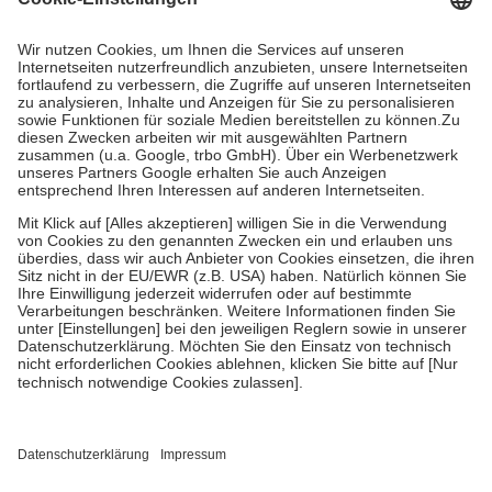
Prozent des Abgabepreises,
mindestens
jedoch
fünf Euro
und
höchstens zehn Euro.
Es sind jedoch nie mehr als die tatsächlichen
Kosten der Leistung zu entrichten.
Diese Regeln gelten grundsätzlich auch für Online-Apotheken.
Bei Heilmitteln und häuslicher Krankenpflege beträgt die
Zuzahlung zehn Prozent der Kosten sowie zehn Euro je
Verordnung.
Um das Engagement der Versicherten für ihre eigene Gesundheit zu
stärken und die besondere Stellung der Familie zu unterstützen,
fallen
keine Zuzahlungen
an bei:
• Kindern und Jugendlichen bis zum vollendeten 18. Lebensjahr
mit Ausnahme der Fahrkosten
• Untersuchungen zur Vorsorge und Früherkennung, die von der
GKV getragen werden
• empfohlenen Schutzimpfungen
• Harn- und Blutteststreifen
Wir nutzen Trusted Shops als unabhängigen Dienstleister für die
Einholung von Bewertungen. Trusted Shops hat Maßnahmen
getroffen, um sicherzustellen, dass es sich um echte Bewertungen
handelt. Mehr Informationen findest du hier: