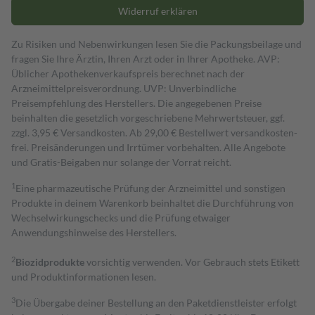
Widerruf erklären
Zu Risiken und Nebenwirkungen lesen Sie die Packungsbeilage und
fragen Sie Ihre Ärztin, Ihren Arzt oder in Ihrer Apotheke. AVP:
Üblicher Apothekenverkaufspreis berechnet nach der
Arzneimittelpreisverordnung. UVP: Unverbindliche
Preisempfehlung des Herstellers. Die angegebenen Preise
beinhalten die gesetzlich vorgeschriebene Mehrwertsteuer, ggf.
zzgl. 3,95 € Versandkosten. Ab 29,00 € Bestell­wert versand­kosten­
frei. Preisänderungen und Irrtümer vorbehalten. Alle Angebote
und Gratis-Beigaben nur solange der Vorrat reicht.
1
Eine pharmazeutische Prüfung der Arzneimittel und sonstigen
Produkte in deinem Warenkorb beinhaltet die Durchführung von
Wechselwirkungschecks und die Prüfung etwaiger
Anwendungshinweise des Herstellers.
2
Biozidprodukte
vorsichtig verwenden. Vor Gebrauch stets Etikett
und Produktinformationen lesen.
3
Die Übergabe deiner Bestellung an den Paketdienstleister erfolgt