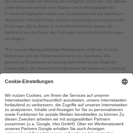
bei uns werktags von Montag bis Freitag bis 18:00 Uhr. Der genaue
Lieferzeitpunkt kann je nach Region und in Abhängigkeit der
Produktverfügbarkeit sowie vom Zustellzeitpunkt des Spediteurs
abweichen. Darüber hinaus können notwendige pharmazeutische
Prüfungen, die zu deiner Arzneimittelsicherheit dienen, die
Lieferfrist um die Dauer der Prüfungen einschließlich Klärungen
verlängern.
4
Für verschreibungspflichtige Medikamente stellt der Arzt ein
Rezept aus und der Patient erhält sie in der Apotheke. Die
gesetzliche Krankenversicherung übernimmt in der Regel die
Kosten dafür, der Versicherte trägt einen Teil davon als Zuzahlung
mit.
Grundsätzlich leisten Mitglieder Zuzahlungen in Höhe von zehn
Prozent des Abgabepreises,
mindestens
jedoch
fünf Euro
und
höchstens zehn Euro.
Es sind jedoch nie mehr als die tatsächlichen
Kosten der Leistung zu entrichten.
Diese Regeln gelten grundsätzlich auch für Online-Apotheken.
Bei Heilmitteln und häuslicher Krankenpflege beträgt die
Zuzahlung zehn Prozent der Kosten sowie zehn Euro je
Verordnung.
Um das Engagement der Versicherten für ihre eigene Gesundheit zu