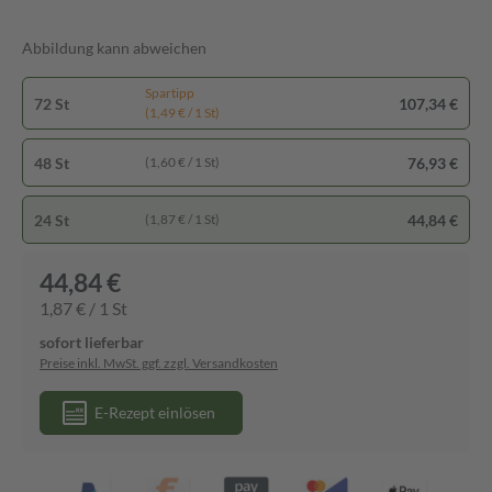
Abbildung kann abweichen
Spartipp
72 St
107,34 €
(1,49 € / 1 St)
48 St
76,93 €
(1,60 € / 1 St)
24 St
44,84 €
(1,87 € / 1 St)
44,84 €
1,87 € / 1 St
sofort lieferbar
Preise inkl. MwSt. ggf. zzgl. Versandkosten
E-Rezept einlösen