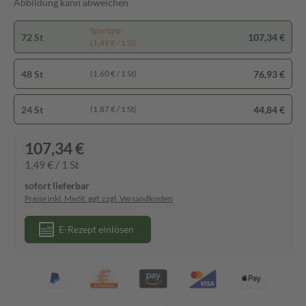
Abbildung kann abweichen
Spartipp
72 St
107,34 €
(1,49 € / 1 St)
48 St
76,93 €
(1,60 € / 1 St)
24 St
44,84 €
(1,87 € / 1 St)
107,34 €
1,49 € / 1 St
sofort lieferbar
Preise inkl. MwSt. ggf. zzgl. Versandkosten
E-Rezept einlösen