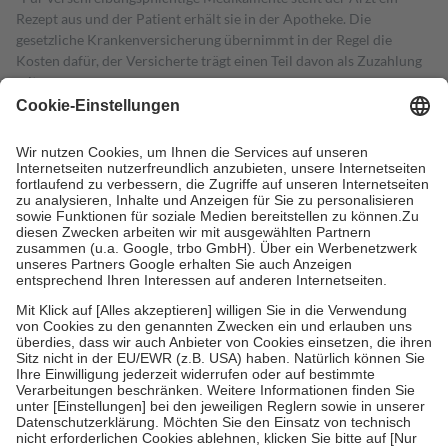
Rezept aus und der Patient erhält sie in der Apotheke. Die
gesetzliche Krankenversicherung übernimmt in der Regel die
Kosten dafür, der Versicherte trägt einen Teil davon als Zuzahlung
mit.
Grundsätzlich leisten Mitglieder Zuzahlungen in Höhe von zehn
Prozent des Abgabepreises,
mindestens
jedoch
fünf Euro
und
höchstens zehn Euro.
Es sind jedoch nie mehr als die tatsächlichen
Kosten der Leistung zu entrichten.
Diese Regeln gelten grundsätzlich auch für Online-Apotheken.
Bei Heilmitteln und häuslicher Krankenpflege beträgt die
Zuzahlung zehn Prozent der Kosten sowie zehn Euro je
Verordnung.
Um das Engagement der Versicherten für ihre eigene Gesundheit zu
stärken und die besondere Stellung der Familie zu unterstützen,
fallen
keine Zuzahlungen
an bei:
• Kindern und Jugendlichen bis zum vollendeten 18. Lebensjahr
mit Ausnahme der Fahrkosten
• Untersuchungen zur Vorsorge und Früherkennung, die von der
GKV getragen werden
• empfohlenen Schutzimpfungen
• Harn- und Blutteststreifen