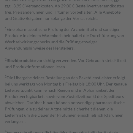
zzgl. 3,95 € Versandkosten. Ab 29,00 € Bestell­wert versand­kosten­
frei. Preisänderungen und Irrtümer vorbehalten. Alle Angebote
und Gratis-Beigaben nur solange der Vorrat reicht.
1
Eine pharmazeutische Prüfung der Arzneimittel und sonstigen
Produkte in deinem Warenkorb beinhaltet die Durchführung von
Wechselwirkungschecks und die Prüfung etwaiger
Anwendungshinweise des Herstellers.
2
Biozidprodukte
vorsichtig verwenden. Vor Gebrauch stets Etikett
und Produktinformationen lesen.
3
Die Übergabe deiner Bestellung an den Paketdienstleister erfolgt
bei uns werktags von Montag bis Freitag bis 18:00 Uhr. Der genaue
Lieferzeitpunkt kann je nach Region und in Abhängigkeit der
Produktverfügbarkeit sowie vom Zustellzeitpunkt des Spediteurs
abweichen. Darüber hinaus können notwendige pharmazeutische
Prüfungen, die zu deiner Arzneimittelsicherheit dienen, die
Lieferfrist um die Dauer der Prüfungen einschließlich Klärungen
verlängern.
4
Für verschreibungspflichtige Medikamente stellt der Arzt ein