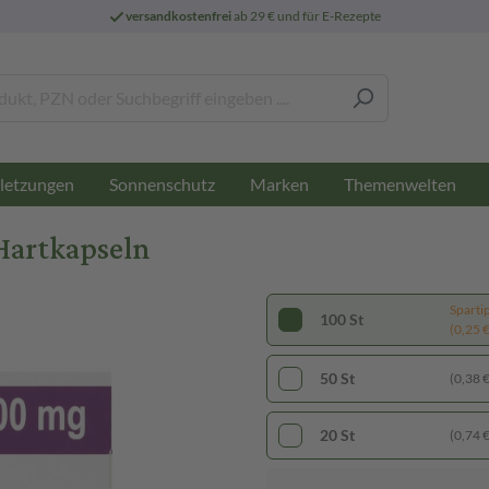
versandkostenfrei
ab 29 € und für E-Rezepte
letzungen
Sonnenschutz
Marken
Themenwelten
Hartkapseln
Sparti
100 St
(0,25 € 
50 St
(0,38 € 
20 St
(0,74 € 