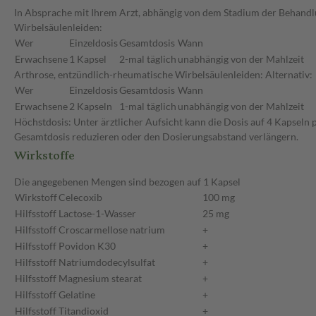
In Absprache mit Ihrem Arzt, abhängig von dem Stadium der Behandl
Wirbelsäulenleiden:
Wer
Einzeldosis
Gesamtdosis
Wann
Erwachsene
1 Kapsel
2-mal täglich
unabhängig von der Mahlzeit
Arthrose, entzündlich-rheumatische Wirbelsäulenleiden: Alternativ:
Wer
Einzeldosis
Gesamtdosis
Wann
Erwachsene
2 Kapseln
1-mal täglich
unabhängig von der Mahlzeit
Höchstdosis: Unter ärztlicher Aufsicht kann die Dosis auf 4 Kapseln 
Gesamtdosis reduzieren oder den Dosierungsabstand verlängern.
Wirkstoffe
Die angegebenen Mengen sind bezogen auf 1 Kapsel
Wirkstoff
Celecoxib
100 mg
Hilfsstoff
Lactose-1-Wasser
25 mg
Hilfsstoff
Croscarmellose natrium
+
Hilfsstoff
Povidon K30
+
Hilfsstoff
Natriumdodecylsulfat
+
Hilfsstoff
Magnesium stearat
+
Hilfsstoff
Gelatine
+
Hilfsstoff
Titandioxid
+