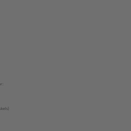
r:
kels)