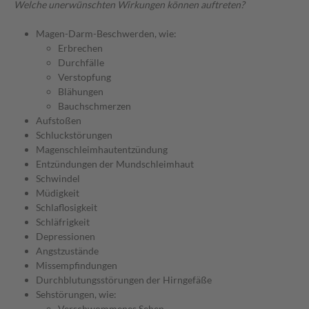
Welche unerwünschten Wirkungen können auftreten?
Magen-Darm-Beschwerden, wie:
Erbrechen
Durchfälle
Verstopfung
Blähungen
Bauchschmerzen
Aufstoßen
Schluckstörungen
Magenschleimhautentzündung
Entzündungen der Mundschleimhaut
Schwindel
Müdigkeit
Schlaflosigkeit
Schläfrigkeit
Depressionen
Angstzustände
Missempfindungen
Durchblutungsstörungen der Hirngefäße
Sehstörungen, wie:
Verschwommenes Sehen