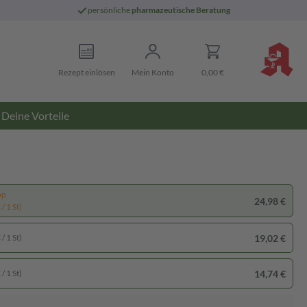
persönliche
pharmazeutische Beratung
Rezept einlösen
Mein Konto
0,00 €
Deine Vorteile
pp
24,98 €
/ 1 St)
19,02 €
/ 1 St)
14,74 €
/ 1 St)