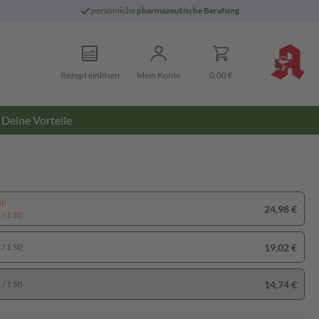
persönliche
pharmazeutische Beratung
Rezept einlösen
Mein Konto
0,00 €
Deine Vorteile
pp
24,98 €
/ 1 St)
19,02 €
/ 1 St)
14,74 €
/ 1 St)