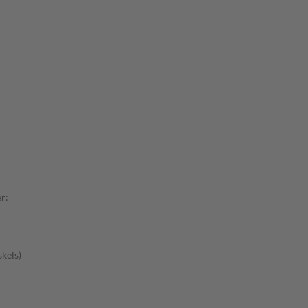
r:
kels)