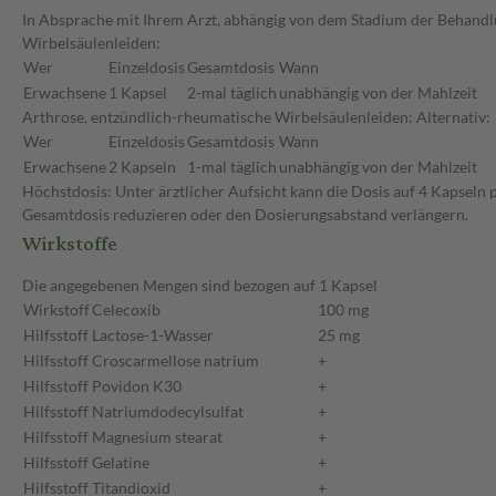
In Absprache mit Ihrem Arzt, abhängig von dem Stadium der Behandl
Wirbelsäulenleiden:
Wer
Einzeldosis
Gesamtdosis
Wann
Erwachsene
1 Kapsel
2-mal täglich
unabhängig von der Mahlzeit
Arthrose, entzündlich-rheumatische Wirbelsäulenleiden: Alternativ:
Wer
Einzeldosis
Gesamtdosis
Wann
Erwachsene
2 Kapseln
1-mal täglich
unabhängig von der Mahlzeit
Höchstdosis: Unter ärztlicher Aufsicht kann die Dosis auf 4 Kapseln 
Gesamtdosis reduzieren oder den Dosierungsabstand verlängern.
Wirkstoffe
Die angegebenen Mengen sind bezogen auf 1 Kapsel
Wirkstoff
Celecoxib
100 mg
Hilfsstoff
Lactose-1-Wasser
25 mg
Hilfsstoff
Croscarmellose natrium
+
Hilfsstoff
Povidon K30
+
Hilfsstoff
Natriumdodecylsulfat
+
Hilfsstoff
Magnesium stearat
+
Hilfsstoff
Gelatine
+
Hilfsstoff
Titandioxid
+