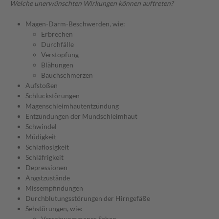
Welche unerwünschten Wirkungen können auftreten?
Magen-Darm-Beschwerden, wie:
Erbrechen
Durchfälle
Verstopfung
Blähungen
Bauchschmerzen
Aufstoßen
Schluckstörungen
Magenschleimhautentzündung
Entzündungen der Mundschleimhaut
Schwindel
Müdigkeit
Schlaflosigkeit
Schläfrigkeit
Depressionen
Angstzustände
Missempfindungen
Durchblutungsstörungen der Hirngefäße
Sehstörungen, wie:
Verschwommenes Sehen