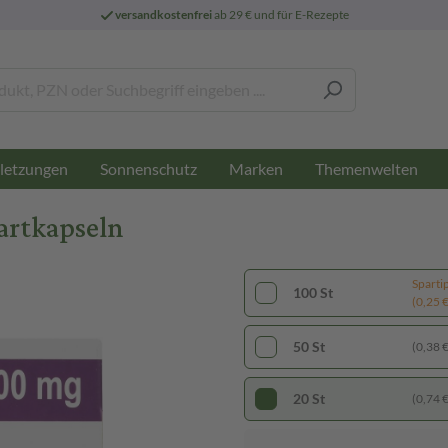
versandkostenfrei
ab 29 € und für E-Rezepte
letzungen
Sonnenschutz
Marken
Themenwelten
artkapseln
Sparti
100 St
(0,25 € 
50 St
(0,38 € 
20 St
(0,74 € 