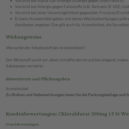
Vorsicht bei Alpha-Gal-Allergie (Allergie gegen rotes Fleisch)!
Vorsicht bei Allergie gegen Farbstoffe (z.B. Tartrazin (E 102), G
Vorsicht bei einer Unverträglichkeit gegenüber Fructose (Frucht
Es kann Arzneimittel geben, mit denen Wechselwirkungen auftret
Apotheker angeben. Das gilt auch für Arzneimittel, die Sie selb
Wirkungsweise
Wie wirkt der Inhaltsstoff des Arzneimittels?
Der Wirkstoff wirkt vor allem schlaffördernd und beruhigend, indem
Substanzen verstärkt.
Hinweistexte und Pflichtangaben
Arzneimittel
Zu Risiken und Nebenwirkungen lesen Sie die Packungsbeilage und fra
Kundenbewertungen: Chloraldurat 500mg 15 St We
0 von 0 Bewertungen