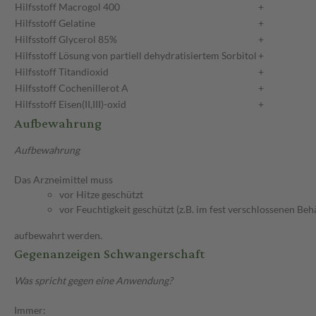
Hilfsstoff
Macrogol 400
+
Hilfsstoff
Gelatine
+
Hilfsstoff
Glycerol 85%
+
Hilfsstoff
Lösung von partiell dehydratisiertem Sorbitol
+
Hilfsstoff
Titandioxid
+
Hilfsstoff
Cochenillerot A
+
Hilfsstoff
Eisen(II,III)-oxid
+
Aufbewahrung
Aufbewahrung
Das Arzneimittel muss
vor Hitze geschützt
vor Feuchtigkeit geschützt (z.B. im fest verschlossenen Behä
aufbewahrt werden.
Gegenanzeigen Schwangerschaft
Was spricht gegen eine Anwendung?
Immer: