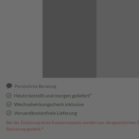
Abbildung kann abweichen
Persönliche Beratung
Heute bestellt und morgen geliefert³
Wechselwirkungscheck inklusive
Versandkostenfreie Lieferung
Bei der Einlösung eines Kassenrezeptes werden nur die gesetzlichen 
Rechnung gestellt.⁴