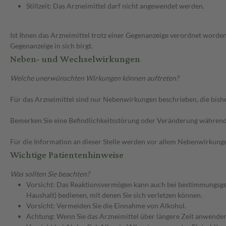
Stillzeit: Das Arzneimittel darf nicht angewendet werden.
Ist Ihnen das Arzneimittel trotz einer Gegenanzeige verordnet worden
Gegenanzeige in sich birgt.
Neben- und Wechselwirkungen
Welche unerwünschten Wirkungen können auftreten?
Für das Arzneimittel sind nur Nebenwirkungen beschrieben, die bishe
Bemerken Sie eine Befindlichkeitsstörung oder Veränderung während 
Für die Information an dieser Stelle werden vor allem Nebenwirkunge
Wichtige Patientenhinweise
Was sollten Sie beachten?
Vorsicht: Das Reaktionsvermögen kann auch bei bestimmungsgem
Haushalt) bedienen, mit denen Sie sich verletzen können.
Vorsicht: Vermeiden Sie die Einnahme von Alkohol.
Achtung: Wenn Sie das Arzneimittel über längere Zeit anwenden