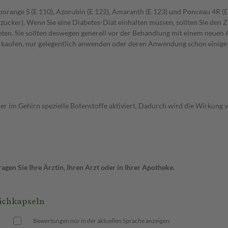
elborange S (E 110), Azorubin (E 122), Amaranth (E 123) und Ponceau 4R (E
zucker). Wenn Sie eine Diabetes-Diät einhalten müssen, sollten Sie den 
en. Sie sollten deswegen generell vor der Behandlung mit einem neuen A
st kaufen, nur gelegentlich anwenden oder deren Anwendung schon einige 
 er im Gehirn spezielle Botenstoffe aktiviert. Dadurch wird die Wirkun
gen Sie Ihre Ärztin, Ihren Arzt oder in Ihrer Apotheke.
ichkapseln
Bewertungen nur in der aktuellen Sprache anzeigen.