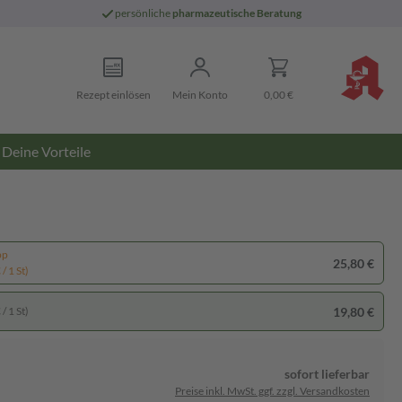
persönliche
pharmazeutische Beratung
Rezept einlösen
Mein Konto
0,00 €
Deine Vorteile
pp
25,80 €
/ 1 St)
19,80 €
/ 1 St)
sofort lieferbar
Preise inkl. MwSt. ggf. zzgl. Versandkosten