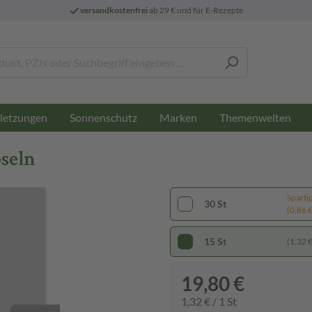
versandkostenfrei
ab 29 € und für E-Rezepte
letzungen
Sonnenschutz
Marken
Themenwelten
seln
Sparti
30 St
(0,86 € 
15 St
(1,32 € 
19,80 €
1,32 € / 1 St