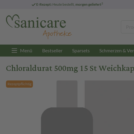
3
E-Rezept:
Heute bestellt,
morgen geliefert
Menü
Bestseller
Sparsets
Schmerzen & Ver
Chloraldurat 500mg 15 St Weichkap
Rezeptpflichtig