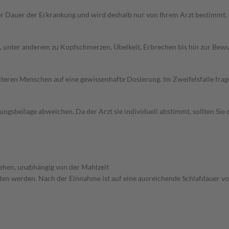
 Dauer der Erkrankung und wird deshalb nur von Ihrem Arzt bestimmt. 
unter anderem zu Kopfschmerzen, Übelkeit, Erbrechen bis hin zur Bewuss
d älteren Menschen auf eine gewissenhafte Dosierung. Im Zweifelsfalle f
gsbeilage abweichen. Da der Arzt sie individuell abstimmt, sollten Si
ehen, unabhängig von der Mahlzeit
itten werden. Nach der Einnahme ist auf eine ausreichende Schlafdauer vo